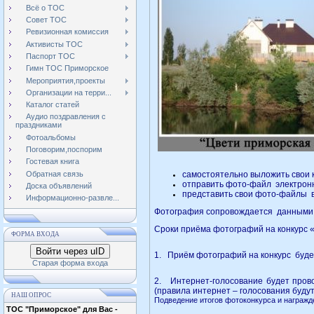
Всё о ТОС
Совет ТОС
Ревизионная комиссия
Активисты ТОС
Паспорт ТОС
Гимн ТОС Приморское
Мероприятия,проекты
Организации на терри...
Каталог статей
Аудио поздравления с
праздниками
Фотоальбомы
Поговорим,поспорим
Гостевая книга
Обратная связь
самостоятельно выложить свои к
отправить фото-файл электронн
Доска объявлений
представить свои фото-файлы в
Информационно-развле...
Фотография сопровождается данными уч
Сроки приёма фотографий на конкурс «
ФОРМА ВХОДА
Войти через uID
1. Приём фотографий на конкурс будет
Старая форма входа
2. Интернет-голосование будет провод
(правила интернет – голосования будут 
НАШ ОПРОС
Подведение итогов фотоконкурса и награжд
ТОС "Приморское" для Вас -