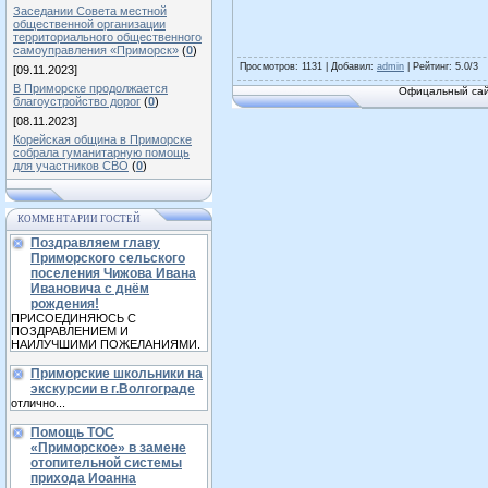
Заседании Совета местной
общественной организации
территориального общественного
самоуправления «Приморск»
(
0
)
Просмотров
: 1131 |
Добавил
:
admin
|
Рейтинг
:
5.0
/
3
[09.11.2023]
В Приморске продолжается
Офицальный сай
благоустройство дорог
(
0
)
[08.11.2023]
Корейская община в Приморске
собрала гуманитарную помощь
для участников СВО
(
0
)
КОММЕНТАРИИ ГОСТЕЙ
Поздравляем главу
Приморского сельского
поселения Чижова Ивана
Ивановича с днём
рождения!
ПРИСОЕДИНЯЮСЬ С
ПОЗДРАВЛЕНИЕМ И
НАИЛУЧШИМИ ПОЖЕЛАНИЯМИ.
Приморские школьники на
экскурсии в г.Волгограде
отлично...
Помощь ТОС
«Приморское» в замене
отопительной системы
прихода Иоанна