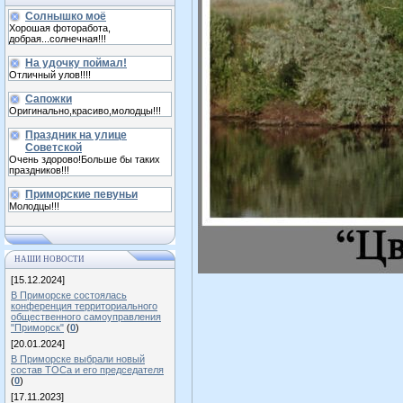
Солнышко моё
Хорошая фоторабота,
добрая...солнечная!!!
На удочку поймал!
Отличный улов!!!!
Сапожки
Оригинально,красиво,молодцы!!!
Праздник на улице
Советской
Очень здорово!Больше бы таких
праздников!!!
Приморские певуньи
Молодцы!!!
НАШИ НОВОСТИ
[15.12.2024]
В Приморске состоялась
конференция территориального
общественного самоуправления
"Приморск"
(
0
)
[20.01.2024]
В Приморске выбрали новый
состав ТОСа и его председателя
(
0
)
[17.11.2023]