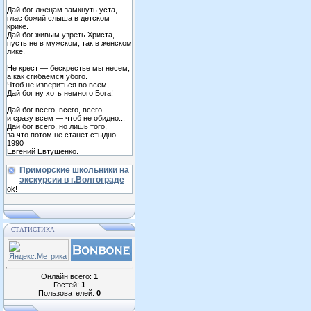
Дай бог лжецам замкнуть уста,
глас божий слыша в детском
крике.
Дай бог живым узреть Христа,
пусть не в мужском, так в женском
лике.
Не крест — бескрестье мы несем,
а как сгибаемся убого.
Чтоб не извериться во всем,
Дай бог ну хоть немного Бога!
Дай бог всего, всего, всего
и сразу всем — чтоб не обидно...
Дай бог всего, но лишь того,
за что потом не станет стыдно.
1990
Евгений Евтушенко.
Приморские школьники на
экскурсии в г.Волгограде
ok!
СТАТИСТИКА
Онлайн всего:
1
Гостей:
1
Пользователей:
0