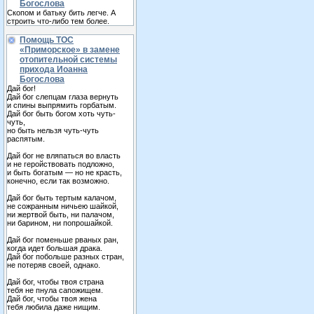
Богослова
Скопом и батьку бить легче. А
строить что-либо тем более.
Помощь ТОС
«Приморское» в замене
отопительной системы
прихода Иоанна
Богослова
Дай бог!
Дай бог слепцам глаза вернуть
и спины выпрямить горбатым.
Дай бог быть богом хоть чуть-
чуть,
но быть нельзя чуть-чуть
распятым.
Дай бог не вляпаться во власть
и не геройствовать подложно,
и быть богатым — но не красть,
конечно, если так возможно.
Дай бог быть тертым калачом,
не сожранным ничьею шайкой,
ни жертвой быть, ни палачом,
ни барином, ни попрошайкой.
Дай бог поменьше рваных ран,
когда идет большая драка.
Дай бог побольше разных стран,
не потеряв своей, однако.
Дай бог, чтобы твоя страна
тебя не пнула сапожищем.
Дай бог, чтобы твоя жена
тебя любила даже нищим.