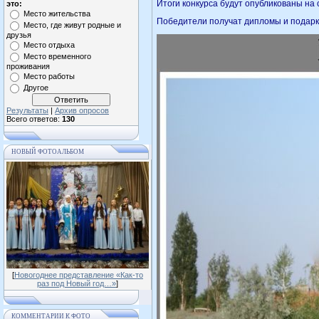
Итоги конкурса будут опубликованы на
это:
Место жительства
Победители получат дипломы и подарк
Место, где живут родные и
друзья
Место отдыха
Место временного
проживания
Место работы
Другое
Результаты
|
Архив опросов
Всего ответов:
130
НОВЫЙ ФОТОАЛЬБОМ
[
Новогоднее представление «Как-то
раз под Новый год…»
]
КОММЕНТАРИИ К ФОТО