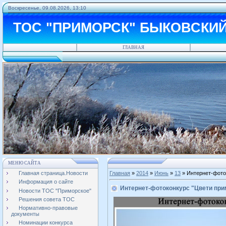
Воскресенье, 09.08.2026, 13:10
ТОС "ПРИМОРСК" БЫКОВСКИ
ГЛАВНАЯ
МЕНЮ САЙТА
Главная страница.Новости
Главная
»
2014
»
Июнь
»
13
» Интернет-фото
Информация о сайте
Интернет-фотоконкурс "Цвети при
Новости ТОС "Приморское"
Решения совета ТОС
Нормативно-правовые
документы
Номинации конкурса