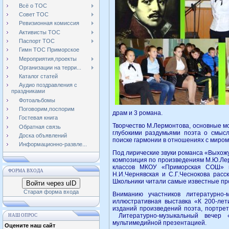
Всё о ТОС
Совет ТОС
Ревизионная комиссия
Активисты ТОС
Паспорт ТОС
Гимн ТОС Приморское
Мероприятия,проекты
Организации на терри...
Каталог статей
Аудио поздравления с
праздниками
Фотоальбомы
Поговорим,поспорим
драм и 3 романа.
Гостевая книга
Творчество М.Лермонтова, основные м
Обратная связь
глубокими раздумьями поэта о смыс
Доска объявлений
поиске гармонии в отношениях с миром
Информационно-развле...
Под лирические звуки романса «Выхожу
композиция по произведениям М.Ю.Лер
классов МКОУ «Приморская СОШ» и
ФОРМА ВХОДА
Н.И.Чернявская и С.Г.Чеснокова расс
Школьники читали самые известные пр
Войти через uID
Старая форма входа
Вниманию участников литературно-
иллюстративная выставка «К 200-ле
изданий произведений поэта, портрет
Литературно-музыкальный вечер 
НАШ ОПРОС
мультимедийной презентацией.
Оцените наш сайт