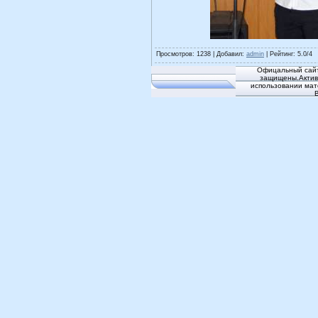
Просмотров
: 1238 |
Добавил
:
admin
|
Рейтинг
:
5.0
/
4
Офицальный сайт
защищены.Активн
использовании мат