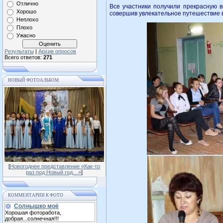
Отлично
Все участники получили прекрасную в
Хорошо
совершив увлекательное путешествие 
Неплохо
Плохо
Ужасно
Результаты
|
Архив опросов
Всего ответов:
271
НОВЫЙ ФОТОАЛЬБОМ
[
Новогоднее представление «Как-то
раз под Новый год…»
]
КОММЕНТАРИИ К ФОТО
Солнышко моё
Хорошая фоторабота,
добрая...солнечная!!!