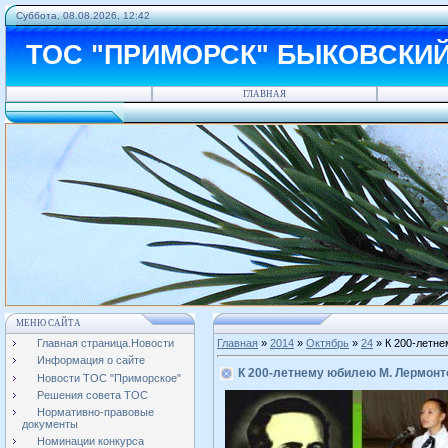
Суббота, 08.08.2026, 12:42
ТОС "ПРИМОРСК" БЫКОВСКИ
ГЛАВНАЯ
МЕНЮ САЙТА
Главная страница.Новости
Главная
»
2014
»
Октябрь
»
24
» К 200-летн
Информация о сайте
К 200-летнему юбилею М. Лермонт
Новости ТОС "Приморское"
Решения совета ТОС
Нормативно-правовые
документы
Номинации конкурса