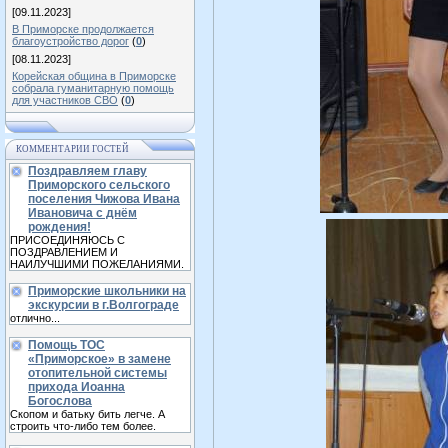
[09.11.2023]
В Приморске продолжается
благоустройство дорог
(
0
)
[08.11.2023]
Корейская община в Приморске
собрала гуманитарную помощь
для участников СВО
(
0
)
КОММЕНТАРИИ ГОСТЕЙ
Поздравляем главу
Приморского сельского
поселения Чижова Ивана
Ивановича с днём
рождения!
ПРИСОЕДИНЯЮСЬ С
ПОЗДРАВЛЕНИЕМ И
НАИЛУЧШИМИ ПОЖЕЛАНИЯМИ.
Приморские школьники на
экскурсии в г.Волгограде
отлично...
Помощь ТОС
«Приморское» в замене
отопительной системы
прихода Иоанна
Богослова
Скопом и батьку бить легче. А
строить что-либо тем более.