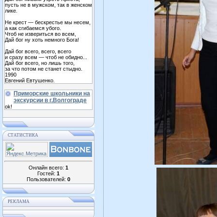
пусть не в мужском, так в женском
лике.
Не крест — бескрестье мы несем,
а как сгибаемся убого.
Чтоб не извериться во всем,
Дай бог ну хоть немного Бога!
Дай бог всего, всего, всего
и сразу всем — чтоб не обидно...
Дай бог всего, но лишь того,
за что потом не станет стыдно.
1990
Евгений Евтушенко.
Приморские школьники на
экскурсии в г.Волгограде
ok!
СТАТИСТИКА
Онлайн всего:
1
Гостей:
1
Пользователей:
0
РЕКЛАМА