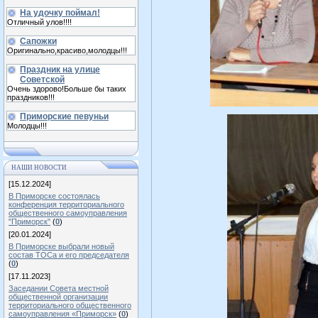
На удочку поймал!
Отличный улов!!!!
Сапожки
Оригинально,красиво,молодцы!!!
Праздник на улице
Советской
Очень здорово!Больше бы таких
праздников!!!
Приморские певуньи
Молодцы!!!
НАШИ НОВОСТИ
[15.12.2024]
В Приморске состоялась
конференция территориального
общественного самоуправления
"Приморск"
(
0
)
[20.01.2024]
В Приморске выбрали новый
состав ТОСа и его председателя
(
0
)
[17.11.2023]
Заседании Совета местной
общественной организации
территориального общественного
самоуправления «Приморск»
(
0
)