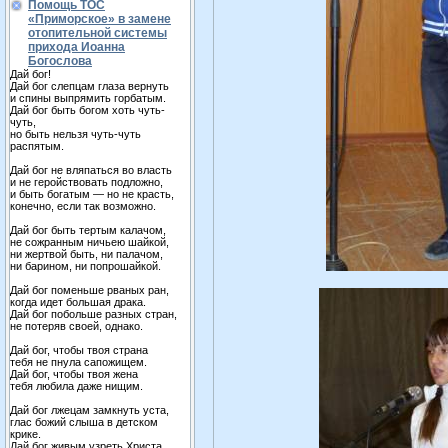
Помощь ТОС
«Приморское» в замене
отопительной системы
прихода Иоанна
Богослова
Дай бог!
Дай бог слепцам глаза вернуть
и спины выпрямить горбатым.
Дай бог быть богом хоть чуть-
чуть,
но быть нельзя чуть-чуть
распятым.
Дай бог не вляпаться во власть
и не геройствовать подложно,
и быть богатым — но не красть,
конечно, если так возможно.
Дай бог быть тертым калачом,
не сожранным ничьею шайкой,
ни жертвой быть, ни палачом,
ни барином, ни попрошайкой.
Дай бог поменьше рваных ран,
когда идет большая драка.
Дай бог побольше разных стран,
не потеряв своей, однако.
Дай бог, чтобы твоя страна
тебя не пнула сапожищем.
Дай бог, чтобы твоя жена
тебя любила даже нищим.
Дай бог лжецам замкнуть уста,
глас божий слыша в детском
крике.
Дай бог живым узреть Христа,