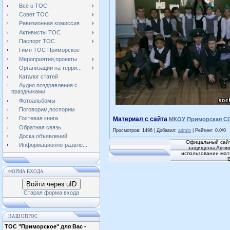
Всё о ТОС
Совет ТОС
Ревизионная комиссия
Активисты ТОС
Паспорт ТОС
Гимн ТОС Приморское
Мероприятия,проекты
Организации на терри...
Каталог статей
Аудио поздравления с
праздниками
Фотоальбомы
Поговорим,поспорим
Гостевая книга
Материал с сайта
МКОУ Приморская СО
Обратная связь
Просмотров
: 1496 |
Добавил
:
admin
|
Рейтинг
:
0.0
/
0
Доска объявлений
Офицальный сайт
Информационно-развле...
защищены.Активн
использовании мат
ФОРМА ВХОДА
Войти через uID
Старая форма входа
НАШ ОПРОС
ТОС "Приморское" для Вас -