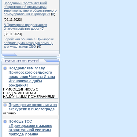
Заседании Совета местной
общественной организации
территориального общественного
самоуправления «Приморск»
(
0
)
[09.11.2023]
В Приморске продолжается
благоустройство дорог
(
0
)
[08.11.2023]
Корейская община в Приморске
собрала гуманитарную помощь
для участников СВО
(
0
)
КОММЕНТАРИИ ГОСТЕЙ
Поздравляем главу
Приморского сельского
поселения Чижова Ивана
Ивановича с днём
рождения!
ПРИСОЕДИНЯЮСЬ С
ПОЗДРАВЛЕНИЕМ И
НАИЛУЧШИМИ ПОЖЕЛАНИЯМИ.
Приморские школьники на
экскурсии в г.Волгограде
отлично...
Помощь ТОС
«Приморское» в замене
отопительной системы
прихода Иоанна