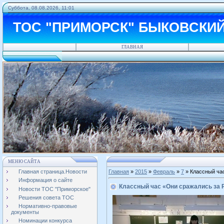
Суббота, 08.08.2026, 11:01
ТОС "ПРИМОРСК" БЫКОВСКИ
ГЛАВНАЯ
МЕНЮ САЙТА
Главная страница.Новости
Главная
»
2015
»
Февраль
»
7
» Классный ча
Информация о сайте
Классный час «Они сражались за 
Новости ТОС "Приморское"
Решения совета ТОС
Нормативно-правовые
документы
Номинации конкурса