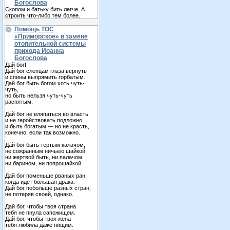
Богослова
Скопом и батьку бить легче. А
строить что-либо тем более.
Помощь ТОС
«Приморское» в замене
отопительной системы
прихода Иоанна
Богослова
Дай бог!
Дай бог слепцам глаза вернуть
и спины выпрямить горбатым.
Дай бог быть богом хоть чуть-
чуть,
но быть нельзя чуть-чуть
распятым.
Дай бог не вляпаться во власть
и не геройствовать подложно,
и быть богатым — но не красть,
конечно, если так возможно.
Дай бог быть тертым калачом,
не сожранным ничьею шайкой,
ни жертвой быть, ни палачом,
ни барином, ни попрошайкой.
Дай бог поменьше рваных ран,
когда идет большая драка.
Дай бог побольше разных стран,
не потеряв своей, однако.
Дай бог, чтобы твоя страна
тебя не пнула сапожищем.
Дай бог, чтобы твоя жена
тебя любила даже нищим.