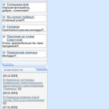
Солнышко моё
Хорошая фоторабота,
добрая...солнечная!!!
На удочку поймал!
Отличный улов!!!!
Сапожки
Оригинально,красиво,молодцы!!!
Праздник на улице
Советской
Очень здорово!Больше бы таких
праздников!!!
Приморские певуньи
Молодцы!!!
НАШИ НОВОСТИ
[15.12.2024]
В Приморске состоялась
конференция территориального
общественного самоуправления
"Приморск"
(
0
)
[20.01.2024]
В Приморске выбрали новый
состав ТОСа и его председателя
(
0
)
[17.11.2023]