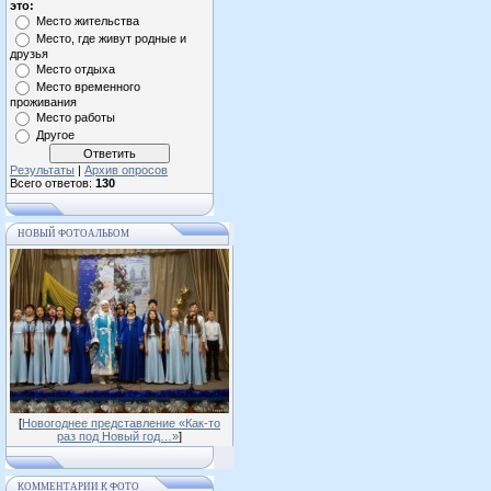
это:
Место жительства
Место, где живут родные и
друзья
Место отдыха
Место временного
проживания
Место работы
Другое
Результаты
|
Архив опросов
Всего ответов:
130
НОВЫЙ ФОТОАЛЬБОМ
[
Новогоднее представление «Как-то
раз под Новый год…»
]
КОММЕНТАРИИ К ФОТО