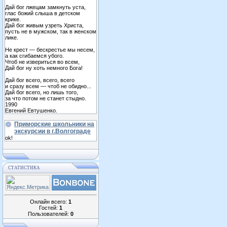
Дай бог лжецам замкнуть уста,
глас божий слыша в детском
крике.
Дай бог живым узреть Христа,
пусть не в мужском, так в женском
лике.
Не крест — бескрестье мы несем,
а как сгибаемся убого.
Чтоб не извериться во всем,
Дай бог ну хоть немного Бога!
Дай бог всего, всего, всего
и сразу всем — чтоб не обидно...
Дай бог всего, но лишь того,
за что потом не станет стыдно.
1990
Евгений Евтушенко.
Приморские школьники на
экскурсии в г.Волгограде
ok!
СТАТИСТИКА
Онлайн всего:
1
Гостей:
1
Пользователей:
0