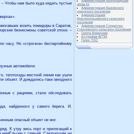
Администрация Волгоградской
. – Чтобы нам было куда кидать пустые
области
Администрация Быковского
городского поселения
Администрация
верхах».
Красносельцевского сельского
поселения
помогавших возить помидоры в Саратов,
Администрация Солдатско-
Степновского сельского поселения
морские бизнесмены советской эпохи. –
Газета Коммунар
Естгеофак ВГПИ
Голос ТОС
по часу. Но «строгача» беспартийному
грузные автомобили.
го, теплоходы местной линии как ушли
ли объект. И дождались-таки звездного
оенные с рациями, стали обследовать
да, найденного у самого берега. И,
ченным опасный объект не мог.
ряд. К утру весь порт и прилегащий к
на немЕльцин с семьей. Следующим на