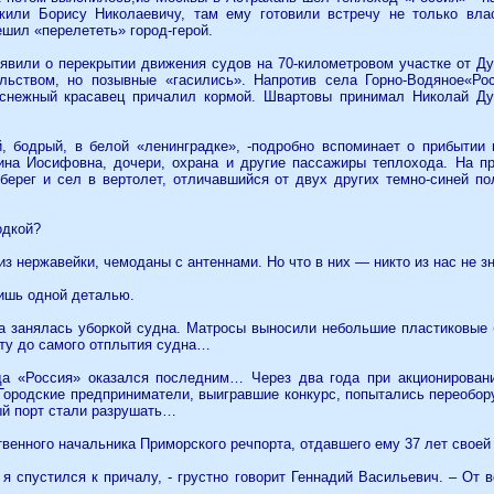
жили Борису Николаевичу, там ему готовили встречу не только влас
ешил «перелететь» город-герой.
ъявили о перекрытии движения судов на 70-километровом участке от 
льством, но позывные «гасились». Напротив села Горно-Водяное«Ро
оснежный красавец причалил кормой. Швартовы принимал Николай Ду
, бодрый, в белой «ленинградке», -подробно вспоминает о прибытии 
ина Иосифовна, дочери, охрана и другие пассажиры теплохода. На п
берег и сел в вертолет, отличавшийся от двух других темно-синей по
одкой?
из нержавейки, чемоданы с антеннами. Но что в них — никто из нас не зн
ишь одной деталью.
да занялась уборкой судна. Матросы выносили небольшие пластиковые
рту до самого отплытия судна…
а «Россия» оказался последним… Через два года при акционировани
Городские предприниматели, выигравшие конкурс, попытались переобору
ый порт стали разрушать…
венного начальника Приморского речпорта, отдавшего ему 37 лет своей
 я спустился к причалу, - грустно говорит Геннадий Васильевич. – От 