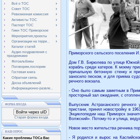
Всё о ТОС
Совет ТОС
Ревизионная комиссия
Активисты ТОС
Паспорт ТОС
Гимн ТОС Приморское
Мероприятия,проекты
Организации на терри...
Каталог статей
Аудио поздравления с
Приморского сельского поселения И.
праздниками
Фотоальбомы
Дом Г.В. Бирюлева по улице Южной 
корабль среди катеров. К моему при
Поговорим,поспорим
причальную бетонную стенку и при
Гостевая книга
заносило песком, и для приема суд
Обратная связь
речного вокзала.
Доска объявлений
Информационно-развле...
- Оно было самым заметным в Примо
просторный зал ожидания, с отоплен
Выпускник Астраханского речного 
ФОРМА ВХОДА
пристани, принял новостройку в 196
Войти через uID
Энциклопедии наш Приморск значитс
Старая форма входа
Волжский». Потому-то и улица, веду
Новое место жительства речника пор
НАШ ОПРОС
- Я родился и вырос на Каспийско
Какие проблемы ТОСа Вас