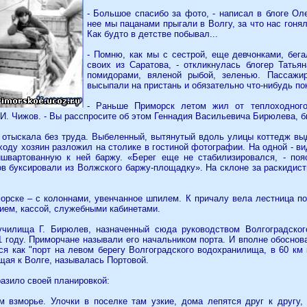
- Большое спасибо за фото, - написал в блоге Оле
нее мы пацанами прыгали в Волгу, за что нас гонял
Как будто в детстве побывал...
- Помню, как мы с сестрой, еще девчонками, бег
своих из Саратова, - откликнулась блогер Татья
помидорами, вяленой рыбой, зеленью. Пассажи
высыпали на пристань и обязательно что-нибудь по
- Раньше Приморск летом жил от теплоходного 
И. Чижов. - Вы расспросите об этом Геннадия Васильевича Бирюлева, б
отыскала без труда. Выбеленный, вытянутый вдоль улицы коттедж выд
ходу хозяин разложил на столике в гостиной фотографии. На одной - в
швартованную к ней баржу. «Берег еще не стабилизировался, - поя
ов буксировали из Волжского баржу-площадку». На склоне за раскиди
рске – с колоннами, увенчанное шпилем. К причалу вела лестница под
ием, кассой, служебными кабинетами.
училища Г. Бирюлев, назначенный сюда руководством Волгоградског
1 году. Приморчане называли его начальником порта. И вполне обоснов
я как "порт на левом берегу Волгоградского водохранилища, в 60 км
щая к Волге, называлась Портовой.
азило своей планировкой:
м взморье. Улочки в поселке там узкие, дома лепятся друг к другу,