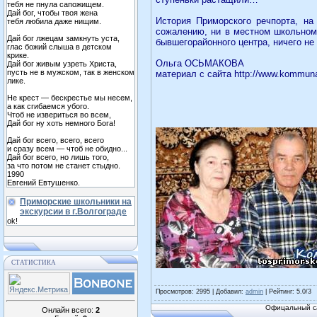
тебя не пнула сапожищем.
Дай бог, чтобы твоя жена
История Приморского речпорта, на
тебя любила даже нищим.
сожалению, ни в местном школьном 
Дай бог лжецам замкнуть уста,
бывшегорайонного центра, ничего не 
глас божий слыша в детском
крике.
Ольга ОСЬМАКОВА
Дай бог живым узреть Христа,
пусть не в мужском, так в женском
материал с сайта http://www.kommuna
лике.
Не крест — бескрестье мы несем,
а как сгибаемся убого.
Чтоб не извериться во всем,
Дай бог ну хоть немного Бога!
Дай бог всего, всего, всего
и сразу всем — чтоб не обидно...
Дай бог всего, но лишь того,
за что потом не станет стыдно.
1990
Евгений Евтушенко.
Приморские школьники на
экскурсии в г.Волгограде
ok!
СТАТИСТИКА
Просмотров
: 2995 |
Добавил
:
admin
|
Рейтинг
:
5.0
/
3
Офицальный са
Онлайн всего:
2