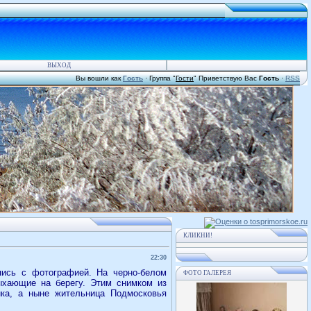
ВЫХОД
Вы вошли как
Гость
·
Группа
"
Гости
"
Приветствую Вас
Гость
·
RSS
КЛИКНИ!
22:30
пись с фотографией. На черно-белом
ФОТО ГАЛЕРЕЯ
ыхающие на берегу. Этим снимком из
ка, а ныне жительница Подмосковья