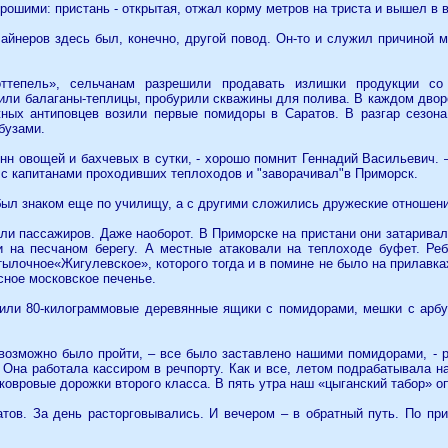
орошими: пристань - открытая, отжал корму метров на триста и вышел в
айнеров здесь был, конечно, другой повод. Он-то и служил причиной 
ттепель», сельчанам разрешили продавать излишки продукции со
ли балаганы-теплицы, пробурили скважины для полива. В каждом дворе
жных антиповцев возили первые помидоры в Саратов. В разгар сезон
бузами.
онн овощей и бахчевых в сутки, - хорошо помнит Геннадий Васильевич.
 с капитанами проходивших теплоходов и "заворачивал"в Приморск.
ыл знаком еще по училищу, а с другими сложились дружеские отношени
ли пассажиров. Даже наоборот. В Приморске на пристани они затарив
и на песчаном берегу. А местные атаковали на теплоходе буфет. Ре
ылочное«Жигулевское», которого тогда и в помине не было на прилавка
сное московское печенье.
или 80-килограммовые деревянные ящики с помидорами, мешки с арб
евозможно было пройти, – все было заставлено нашими помидорами, - 
на работала кассиром в речпорту. Как и все, летом подрабатывала н
ковровые дорожки второго класса. В пять утра наш «цыганский табор» оп
тов. За день расторговывались. И вечером – в обратный путь. По пр