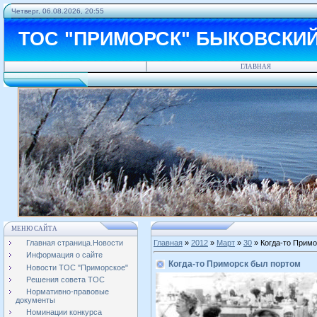
Четверг, 06.08.2026, 20:55
ТОС "ПРИМОРСК" БЫКОВСКИ
ГЛАВНАЯ
МЕНЮ САЙТА
Главная страница.Новости
Главная
»
2012
»
Март
»
30
» Когда-то Примо
Информация о сайте
Когда-то Приморск был портом
Новости ТОС "Приморское"
Решения совета ТОС
Нормативно-правовые
документы
Номинации конкурса