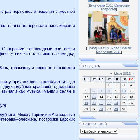
[
День села 2010.Сельские
подворья
]
не раз портились отношения с местной
лнял планы по перевозке пассажиров и
[
Праздник «Ох, мала неделя
– С первыми теплоходами они везли
Маслена!» 2011
]
енег у них хватало лишь на селедку,
КАЛЕНДАРЬ
ень, гравмассу и песок не только для
«
Март 2012
»
Пн
Вт
Ср
Чт
Пт
Сб
Вс
льнику приходилось задерживаться до
1
2
3
4
е: двухпалубные красавцы, сделанные
- звучали как музыка, манили селян в
5
6
7
8
9
10
11
12
13
14
15
16
17
18
19
20
21
22
23
24
25
уге:
26
27
28
29
30
31
лубники. Между Горьким и Астраханью
терана-колесника, постройки царских
АРХИВ ЗАПИСЕЙ