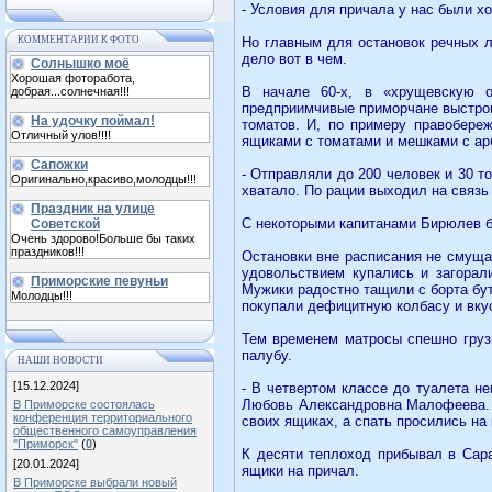
- Условия для причала у нас были х
КОММЕНТАРИИ К ФОТО
Но главным для остановок речных л
дело вот в чем.
Солнышко моё
Хорошая фоторабота,
В начале 60-х, в «хрущевскую о
добрая...солнечная!!!
предприимчивые приморчане выстрои
На удочку поймал!
томатов. И, по примеру правобере
Отличный улов!!!!
ящиками с томатами и мешками с ар
Сапожки
- Отправляли до 200 человек и 30 т
Оригинально,красиво,молодцы!!!
хватало. По рации выходил на связь
Праздник на улице
С некоторыми капитанами Бирюлев б
Советской
Очень здорово!Больше бы таких
праздников!!!
Остановки вне расписания не смуща
удовольствием купались и загорал
Приморские певуньи
Мужики радостно тащили с борта бут
Молодцы!!!
покупали дефицитную колбасу и вку
Тем временем матросы спешно груз
палубу.
НАШИ НОВОСТИ
[15.12.2024]
- В четвертом классе до туалета н
Любовь Александровна Малофеева. О
В Приморске состоялась
конференция территориального
своих ящиках, а спать просились на 
общественного самоуправления
"Приморск"
(
0
)
К десяти теплоход прибывал в Сара
[20.01.2024]
ящики на причал.
В Приморске выбрали новый