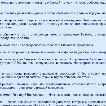
м ожидания заменили на открытую баржу? – вносит ясность собеседница
не, растили ранние помидоры, а затем сбывали их в крупных городах «в 
в разгар летней страды в отпуск, называли тунеядцами. Пенсионеров, 
ли с причала, даже с милицией, - теперь уже без злости вспоминают при
ь за нас...
, обвиняли в том, что теплоходы вместо положенных 15 минут стояли 
вроде как не за что.
дям помогал? - с благодарностью говорят о Бирюлеве приморчане.
в по Волге резко сократились – появился асфальт на дорогах и больше
е числились на балансе областного речпорта. Но принимать было не ко
даторов ЧАЭС, так там, «облученые», и остались. Но швартовые охраня
ез всякого предупреждения зашлишесть спецсудов. С борта сошли в
дно балки и сделали замеры глубины вдоль причальной стенки.
риказали принять меры по обезвреживанию артиллерийского снаря
о скрывала, то обнажала ржавый боеприпас.
 понимает Геннадий Васильевич. – На этом месте – пляж,остаться незаме
сь – через военкомат он вызвал специалистов, которые и вывезли сна
к потом выяснилось,из Москвы в Астрахань шел теплоход «Россия» - 