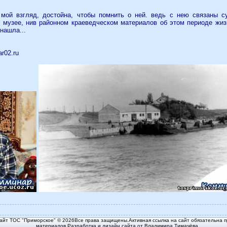
 мой взгляд, достойна, чтобы помнить о ней. ведь с нею связаны 
музее, нив районном краеведческом материалов об этом периоде жизн
нашла...
r02.ru
йт ТОС "Приморское" © 2026Все права защищены.Активная ссылка на сайт обязательна п
материалов.Разработка и дизайн сайта от Владимира Тимачёва