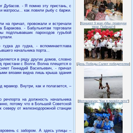
г Дубасов. - Я помню эту пристань, с
и матросы... как ловили рыбу с баржи.
али на причал, провожали и встречали
[
Концерт 9 мая «Мы- правнуки
твои, Победа!»
]
на Баракова. - Бабулькитам торговали
ры подплывавших пароходов гурьбой
купали.
гудка до гудка, - вспоминаетглава
ывшего начальника порта...
еляется в ряду других домов, словно
ид пристани с Волги. Волна плещется о
[
День Победы.Салют победителям
]
сняет Геннадий Васильевич, - причал
стыми вязами видна лишь крыша здания
 мрамор. Внутри, как и полагается, –
о речпорта на должность начальника
[
Фотоконкурс "Как я провёл лето"
]
анно, потому что в Большой Советской
 к северу от железнодорожной станции
 вровень с забором. А здесь улицы –