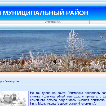
Й МУНИЦИПАЛЬНЫЙ РАЙОН
МОЙ ПРОФИЛЬ
рск был портом
Не так давно на сайте Приморска появилась за
снимке - двухпалубный теплоход у причала, отд
семейного архива поделилась бывшая приморчан
Нина Мельникова (в девичестве Ичетовкина).