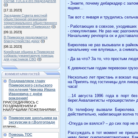
состав ТОСа и его председателя
- Знаете, почему дебаркадер с зало
(
0
)
ящики…
[17.11.2023]
Заседании Совета местной
Так вот с января и трудились сельча
общественной организации
территориального общественного
- Работающих в совхозе, уходивших 
самоуправления «Приморск»
(
0
)
- спекулянтами. Не раз нас разгоня
[09.11.2023]
Начальнику речпорта ох и доставалос
В Приморске продолжается
благоустройство дорог
(
0
)
Бирюлева не раз вызывали в райком
[08.11.2023]
начальнику «не влупишь», а снимать 
Корейская община в Приморске
собрала гуманитарную помощь
- Да за что? За то, что простым лю
для участников СВО
(
0
)
К девяностым годам перевозки грузо
КОММЕНТАРИИ ГОСТЕЙ
Несколько лет пристань и вокзал ещ
Поздравляем главу
на Припять под гостиницы для ликви
Приморского сельского
часа!
поселения Чижова Ивана
Ивановича с днём
...14 августа 1996 года в порт б
рождения!
берег.Аквалангисты «прошерстили» 
ПРИСОЕДИНЯЮСЬ С
ПОЗДРАВЛЕНИЕМ И
По телефону вызвали Бирюлева. П
НАИЛУЧШИМИ ПОЖЕЛАНИЯМИ.
действительно, набегающая волна т
Приморские школьники на
экскурсии в г.Волгограде
-Откуда он взялся? – до сих пор не
отлично...
Рассуждать в тот момент не пришло
Помощь ТОС
нему берег оцепилиавтоматчики. Ка