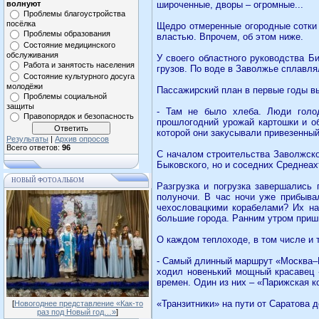
волнуют
широченные, дворы – огромные...
Проблемы благоустройства
посёлка
Щедро отмеренные огородные сотки 
Проблемы образования
властью. Впрочем, об этом ниже.
Состояние медицинского
обслуживания
У своего областного руководства Б
Работа и занятость населения
грузов. По воде в Заволжье сплавля
Состояние культурного досуга
молодёжи
Пассажирский план в первые годы вы
Проблемы социальной
защиты
- Там не было хлеба. Люди голод
Правопорядок и безопасность
прошлогодний урожай картошки и об
которой они закусывали привезенный
Результаты
|
Архив опросов
Всего ответов:
96
С началом строительства Заволжско
Быковского, но и соседних Среднеах
НОВЫЙ ФОТОАЛЬБОМ
Разгрузка и погрузка завершались
полуночи. В час ночи уже прибыва
чехословацкими корабелами? Их наз
большие города. Ранним утром приш
О каждом теплоходе, в том числе и 
- Самый длинный маршрут «Москва–Р
ходил новенький мощный красавец 
времен. Один из них – «Парижская к
«Транзитники» на пути от Саратова 
[
Новогоднее представление «Как-то
раз под Новый год…»
]