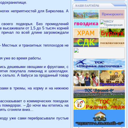
 водохранилище.
НАШИ ПАРТНЁРЫ
многих неприятностей для Бирюлева. А
 своего подворья. Без промедлений
 высаживали от 1,5 до 5 тысяч корней
а причал по всей длине загромождали
 – Местных и транзитных теплоходов не
я уже во время работы.
ались дешевыми овощами и фруктами, с
бятня покупала лимонад и шоколадки.
х сельпо. А бабуси за проданный товар
узами в трюмы, на корму и на нижнюю
рассказывает о коммерческих поездках
а помидорах. – До ночи мы ютились на
ять сгоняли вниз...
иезду уже сами перебрасывали пустые