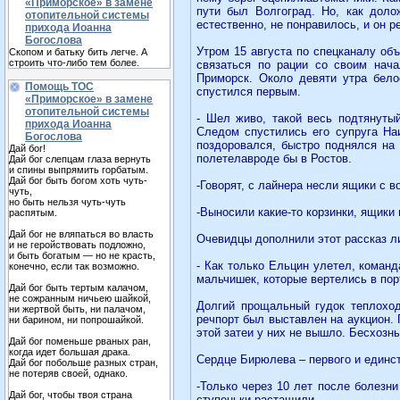
«Приморское» в замене
пути был Волгоград. Но, как доло
отопительной системы
естественно, не понравилось, и он р
прихода Иоанна
Богослова
Утром 15 августа по спецканалу об
Скопом и батьку бить легче. А
строить что-либо тем более.
связаться по рации со своим нача
Приморск. Около девяти утра бел
Помощь ТОС
спустился первым.
«Приморское» в замене
отопительной системы
- Шел живо, такой весь подтянутый
прихода Иоанна
Следом спустились его супруга На
Богослова
поздоровался, быстро поднялся на 
Дай бог!
полетелавроде бы в Ростов.
Дай бог слепцам глаза вернуть
и спины выпрямить горбатым.
Дай бог быть богом хоть чуть-
-Говорят, с лайнера несли ящики с в
чуть,
но быть нельзя чуть-чуть
-Выносили какие-то корзинки, ящики 
распятым.
Дай бог не вляпаться во власть
Очевидцы дополнили этот рассказ л
и не геройствовать подложно,
и быть богатым — но не красть,
- Как только Ельцин улетел, коман
конечно, если так возможно.
мальчишек, которые вертелись в по
Дай бог быть тертым калачом,
не сожранным ничьею шайкой,
Долгий прощальный гудок теплоход
ни жертвой быть, ни палачом,
речпорт был выставлен на аукцион. 
ни барином, ни попрошайкой.
этой затеи у них не вышло. Бесхозн
Дай бог поменьше рваных ран,
когда идет большая драка.
Сердце Бирюлева – первого и единст
Дай бог побольше разных стран,
не потеряв своей, однако.
-Только через 10 лет после болезни
Дай бог, чтобы твоя страна
ступеньки растащили…