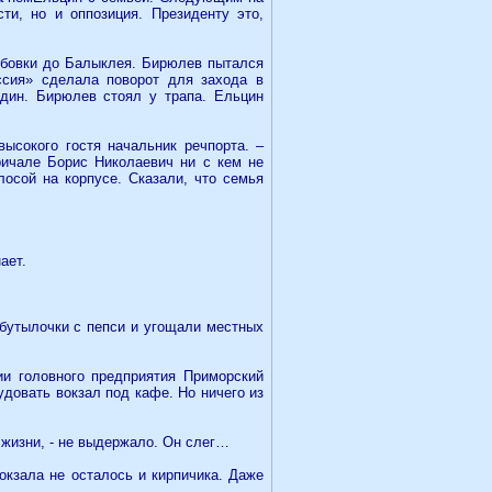
ти, но и оппозиция. Президенту это,
Дубовки до Балыклея. Бирюлев пытался
ссия» сделала поворот для захода в
дин. Бирюлев стоял у трапа. Ельцин
высокого гостя начальник речпорта. –
ричале Борис Николаевич ни с кем не
лосой на корпусе. Сказали, что семья
ает.
 бутылочки с пепси и угощали местных
и головного предприятия Приморский
довать вокзал под кафе. Но ничего из
 жизни, - не выдержало. Он слег…
вокзала не осталось и кирпичика. Даже