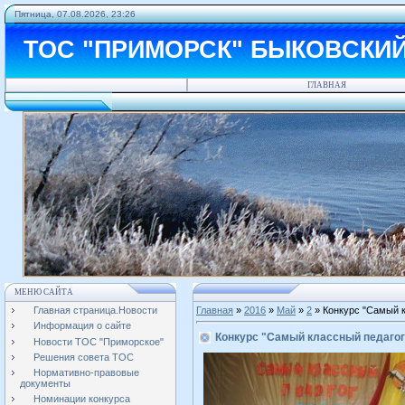
Пятница, 07.08.2026, 23:26
ТОС "ПРИМОРСК" БЫКОВСКИ
ГЛАВНАЯ
МЕНЮ САЙТА
Главная страница.Новости
Главная
»
2016
»
Май
»
2
» Конкурс "Самый к
Информация о сайте
Конкурс "Самый классный педагог
Новости ТОС "Приморское"
Решения совета ТОС
Нормативно-правовые
документы
Номинации конкурса