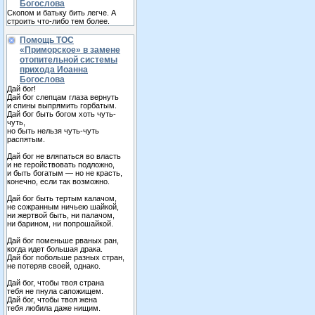
Богослова
Скопом и батьку бить легче. А
строить что-либо тем более.
Помощь ТОС
«Приморское» в замене
отопительной системы
прихода Иоанна
Богослова
Дай бог!
Дай бог слепцам глаза вернуть
и спины выпрямить горбатым.
Дай бог быть богом хоть чуть-
чуть,
но быть нельзя чуть-чуть
распятым.
Дай бог не вляпаться во власть
и не геройствовать подложно,
и быть богатым — но не красть,
конечно, если так возможно.
Дай бог быть тертым калачом,
не сожранным ничьею шайкой,
ни жертвой быть, ни палачом,
ни барином, ни попрошайкой.
Дай бог поменьше рваных ран,
когда идет большая драка.
Дай бог побольше разных стран,
не потеряв своей, однако.
Дай бог, чтобы твоя страна
тебя не пнула сапожищем.
Дай бог, чтобы твоя жена
тебя любила даже нищим.