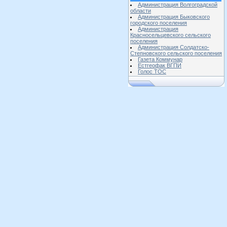
Администрация Волгоградской
области
Администрация Быковского
городского поселения
Администрация
Красносельцевского сельского
поселения
Администрация Солдатско-
Степновского сельского поселения
Газета Коммунар
Естгеофак ВГПИ
Голос ТОС