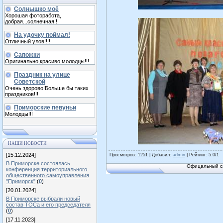
Солнышко моё
Хорошая фоторабота,
добрая...солнечная!!!
На удочку поймал!
Отличный улов!!!!
Сапожки
Оригинально,красиво,молодцы!!!
Праздник на улице
Советской
Очень здорово!Больше бы таких
праздников!!!
Приморские певуньи
Молодцы!!!
НАШИ НОВОСТИ
[15.12.2024]
Просмотров
: 1251 |
Добавил
:
admin
|
Рейтинг
:
5.0
/
1
В Приморске состоялась
Офицальный са
конференция территориального
общественного самоуправления
"Приморск"
(
0
)
[20.01.2024]
В Приморске выбрали новый
состав ТОСа и его председателя
(
0
)
[17.11.2023]