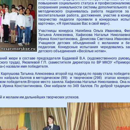
повышения социального статуса и профессионализма
сохранения уникальности системы дополнительного об
методического (оценивалась работа педагогов з
воспитательная работа, достижения, участие в конку
творчество педагоги проявили в конкурсных испы
карточка», «Я приглашаю Вас в свой мир»).
Участницы конкурса Нагибина Ольга Ивановна, Фи
Татьяна Алексеевна, Хафизова Наталья Николаевн
Ирина Константиновна, Денисова Светлана Ивановна
Учащиеся детских объединений с желанием и бе
педагогам. Конкурсные испытания чередовались з
детского объединения «Весёлые нотки».
аний жюри в составе председателя Будаевой В.А. (художественного руков
еского труда), Яковлевой Г.П. (заместителя директора по ВР МКОУ «Примор
а») назвали имя победителя.
 Карпушова Татьяна Алексеевна второй год подряд по праву стала победите
ех набрала баллов в методическом (99) и творческом (298) этапах конкур
ком победителя.Второе место заняла Хафизова Наталья Николаевна. Она н
 Ирина Константиновна. Они набрали по 349 баллов. По доброй традиции
й и желаем им дальнейших творческих успехов.