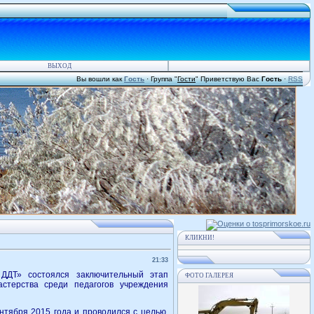
ВЫХОД
Вы вошли как
Гость
·
Группа
"
Гости
"
Приветствую Вас
Гость
·
RSS
КЛИКНИ!
21:33
ДТ» состоялся заключительный этап
ФОТО ГАЛЕРЕЯ
мастерства среди педагогов учреждения
нтября 2015 года и проводился с целью