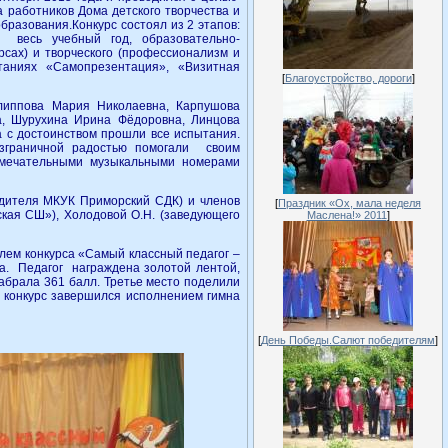
 работников Дома детского творчества и
разования.Конкурс состоял из 2 этапов:
а весь учебный год, образовательно-
рсах) и творческого (профессионализм и
таниях «Самопрезентация», «Визитная
[
Благоустройство, дороги
]
липпова Мария Николаевна, Карпушова
а, Шурухина Ирина Фёдоровна, Линцова
 с достоинством прошли все испытания.
зграничной радостью помогали своим
амечательными музыкальными номерами
одителя МКУК Приморский СДК) и членов
[
Праздник «Ох, мала неделя
ская СШ»), Холодовой О.Н. (заведующего
Маслена!» 2011
]
лем конкурса «Самый классный педагог –
са. Педагог награждена золотой лентой,
абрала 361 балл. Третье место поделили
 конкурс завершился исполнением гимна
[
День Победы.Салют победителям
]