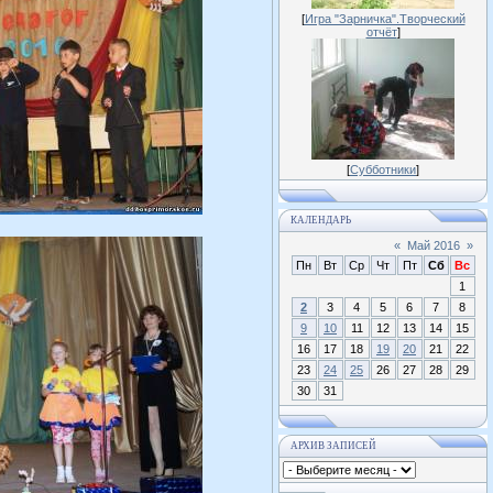
[
Игра "Зарничка".Творческий
отчёт
]
[
Субботники
]
КАЛЕНДАРЬ
«
Май 2016
»
Пн
Вт
Ср
Чт
Пт
Сб
Вс
1
2
3
4
5
6
7
8
9
10
11
12
13
14
15
16
17
18
19
20
21
22
23
24
25
26
27
28
29
30
31
АРХИВ ЗАПИСЕЙ