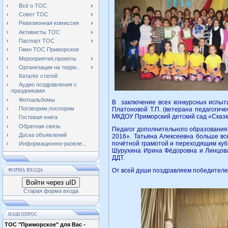
Всё о ТОС
Совет ТОС
Ревизионная комиссия
Активисты ТОС
Паспорт ТОС
Гимн ТОС Приморское
Мероприятия,проекты
Организации на терри...
Каталог статей
Аудио поздравления с
праздниками
Фотоальбомы
В заключение всех конкурсных испыт
Поговорим,поспорим
Платоновой Т.П. (ветерана педагогич
МКДОУ Приморский детский сад «Сказк
Гостевая книга
Обратная связь
Педагог дополнительного образования
Доска объявлений
2016». Татьяна Алексеевна больше вс
почётной грамотой и переходящим куб
Информационно-развле...
Шурухина Ирина Фёдоровна и Линцова
ДДТ.
От всей души поздравляем победителе
ФОРМА ВХОДА
Войти через uID
Старая форма входа
НАШ ОПРОС
ТОС "Приморское" для Вас -