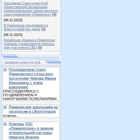
Заседании Совета местной
общественной организации
территориального общественного
самоуправления «Приморск»
(
0
)
[09.11.2023]
В Приморске продолжается
благоустройство дорог
(
0
)
[08.11.2023]
Корейская община в Приморске
собрала гуманитарную помощь
для участников СВО
(
0
)
КОММЕНТАРИИ ГОСТЕЙ
Поздравляем главу
Приморского сельского
поселения Чижова Ивана
Ивановича с днём
рождения!
ПРИСОЕДИНЯЮСЬ С
ПОЗДРАВЛЕНИЕМ И
НАИЛУЧШИМИ ПОЖЕЛАНИЯМИ.
Приморские школьники на
экскурсии в г.Волгограде
отлично...
Помощь ТОС
«Приморское» в замене
отопительной системы
прихода Иоанна