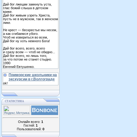
Дай бог лжецам замкнуть уста,
глас божий слыша в детском
крике.
Дай бог живым узреть Христа,
пусть не в мужском, так в женском
лике.
Не крест — бескрестье мы несем,
а как сгибаемся убого.
Чтоб не извериться во всем,
Дай бог ну хоть немного Бога!
Дай бог всего, всего, всего
и сразу всем — чтоб не обидно...
Дай бог всего, но лишь того,
за что потом не станет стыдно.
1990
Евгений Евтушенко.
Приморские школьники на
экскурсии в г.Волгограде
ok!
СТАТИСТИКА
Онлайн всего:
1
Гостей:
1
Пользователей:
0