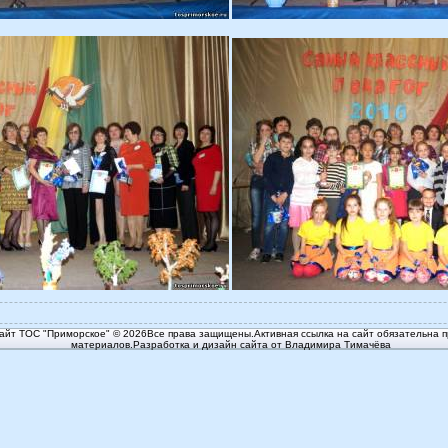
йт ТОС "Приморское" © 2026Все права защищены.Активная ссылка на сайт обязательна п
материалов.Разработка и дизайн сайта от Владимира Тимачёва