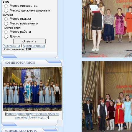
это:
Место жительства
Место, где живут родные и
друзья
Место отдыха
Место временного
проживания
Место работы
Другое
Результаты
|
Архив опросов
Всего ответов:
130
НОВЫЙ ФОТОАЛЬБОМ
[
Новогоднее представление «Как-то
раз под Новый год…»
]
КОММЕНТАРИИ К ФОТО