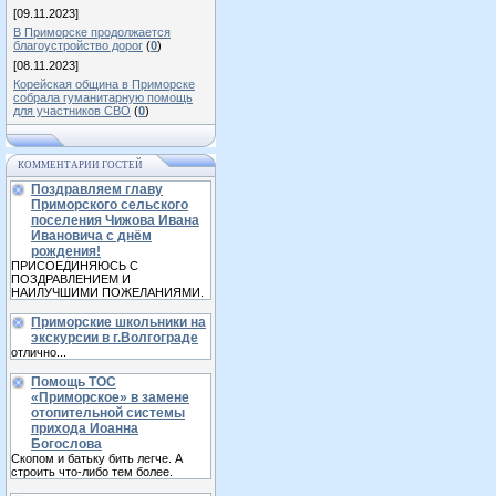
[09.11.2023]
В Приморске продолжается
благоустройство дорог
(
0
)
[08.11.2023]
Корейская община в Приморске
собрала гуманитарную помощь
для участников СВО
(
0
)
КОММЕНТАРИИ ГОСТЕЙ
Поздравляем главу
Приморского сельского
поселения Чижова Ивана
Ивановича с днём
рождения!
ПРИСОЕДИНЯЮСЬ С
ПОЗДРАВЛЕНИЕМ И
НАИЛУЧШИМИ ПОЖЕЛАНИЯМИ.
Приморские школьники на
экскурсии в г.Волгограде
отлично...
Помощь ТОС
«Приморское» в замене
отопительной системы
прихода Иоанна
Богослова
Скопом и батьку бить легче. А
строить что-либо тем более.