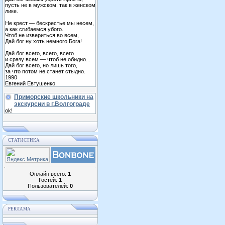
пусть не в мужском, так в женском
лике.
Не крест — бескрестье мы несем,
а как сгибаемся убого.
Чтоб не извериться во всем,
Дай бог ну хоть немного Бога!
Дай бог всего, всего, всего
и сразу всем — чтоб не обидно...
Дай бог всего, но лишь того,
за что потом не станет стыдно.
1990
Евгений Евтушенко.
Приморские школьники на
экскурсии в г.Волгограде
ok!
СТАТИСТИКА
Онлайн всего:
1
Гостей:
1
Пользователей:
0
РЕКЛАМА