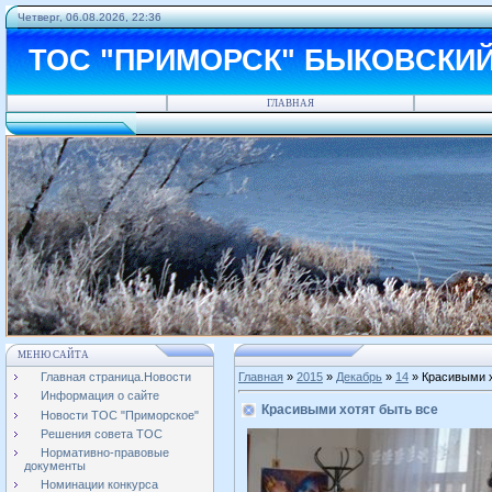
Четверг, 06.08.2026, 22:36
ТОС "ПРИМОРСК" БЫКОВСКИ
ГЛАВНАЯ
МЕНЮ САЙТА
Главная страница.Новости
Главная
»
2015
»
Декабрь
»
14
» Красивыми х
Информация о сайте
Красивыми хотят быть все
Новости ТОС "Приморское"
Решения совета ТОС
Нормативно-правовые
документы
Номинации конкурса