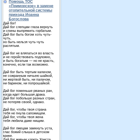
Помощь ТОС
«Приморское» в замене
отопительной системы
прихода Иоанна
Богослова
Дай бог!
Дай бог слепцам глаза вернуть
и спины выпрямить горбатым.
Дай бог быть богом хоть чуть-
чуть,
но быть нельзя чуть-чуть
распятым.
Дай бог не вляпаться во власть
и не геройствовать подложно,
и быть богатым — но не красть,
конечно, если так возможно.
Дай бог быть тертым калачом,
не сожранным ничьею шайкой,
ни жертвой быть, ни палачом,
ни барином, ни попрошайкой.
Дай бог поменьше рваных ран,
когда идет большая драка.
Дай бог побольше разных стран,
не потеряв своей, однако.
Дай бог, чтобы твоя страна
тебя не пнула сапожищем.
Дай бог, чтобы твоя жена
тебя любила даже нищим.
Дай бог лжецам замкнуть уста,
глас божий слыша в детском
крике.
Дай бог живым узреть Христа,