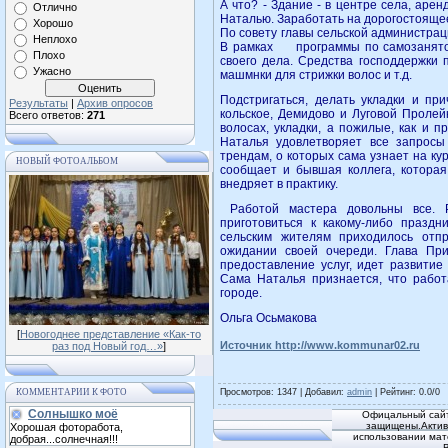
А что? - Здание - в центре села, аре
Отлично
Наталью. Заработать на дорогостояще
Хорошо
По совету главы сельской администраци
Неплохо
В рамках программы по само­занятос
Плохо
своего дела. Сред­ства господдержки
Ужасно
машмнки для стрижки волос и т.д.
Подстригаться, делать уклад­ки и пр
Результаты
|
Архив опросов
кольское, Демидово и Луговой Проле
Всего ответов:
271
волосах, укладки, а пожилые, как и п
Наталья удовлетворяет все запросы
трендам, о которых сама узнает на кур
НОВЫЙ ФОТОАЛЬБОМ
сооб­щает и бывшая коллега, котора
внедряет в практику.
Работой мастера довольны все. Ра
приготовиться к какому-либо праздн
сельским жителям приходилось отп
ожидании своей очереди. Глава При
предоставление услуг, идет развитие
Сама Наталья призна­ется, что работ
городе.
Ольга Осьмакова
[
Новогоднее представление «Как-то
Источник http://www.kommunar02.ru
раз под Новый год…»
]
КОММЕНТАРИИ К ФОТО
Просмотров
: 1347 |
Добавил
:
admin
|
Рейтинг
:
0.0
/
0
Солнышко моё
Офицальный сайт
защищены.Активн
Хорошая фоторабота,
использовании мат
добрая...солнечная!!!