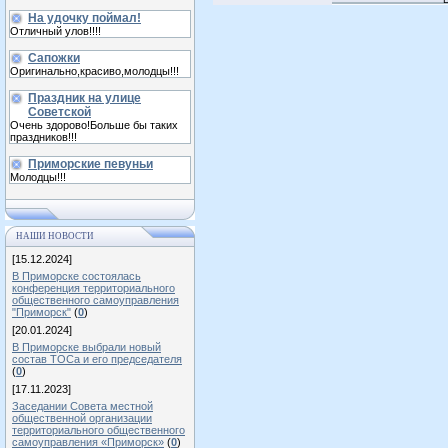
На удочку поймал!
Отличный улов!!!!
Сапожки
Оригинально,красиво,молодцы!!!
Праздник на улице
Советской
Очень здорово!Больше бы таких
праздников!!!
Приморские певуньи
Молодцы!!!
НАШИ НОВОСТИ
[15.12.2024]
В Приморске состоялась
конференция территориального
общественного самоуправления
"Приморск"
(
0
)
[20.01.2024]
В Приморске выбрали новый
состав ТОСа и его председателя
(
0
)
[17.11.2023]
Заседании Совета местной
общественной организации
территориального общественного
самоуправления «Приморск»
(
0
)