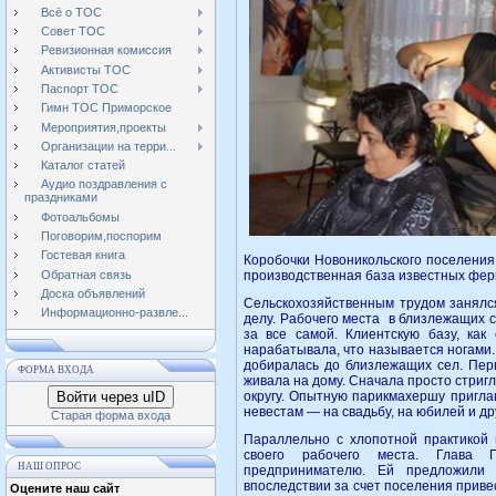
Всё о ТОС
Совет ТОС
Ревизионная комиссия
Активисты ТОС
Паспорт ТОС
Гимн ТОС Приморское
Мероприятия,проекты
Организации на терри...
Каталог статей
Аудио поздравления с
праздниками
Фотоальбомы
Поговорим,поспорим
Гостевая книга
Коробочки Новоникольского поселения.
Обратная связь
производственная база известных фер
Доска объявлений
Сельскохозяйственным трудом за­нялс
Информационно-развле...
делу. Рабочего места в близлежащих се
за все самой. Клиентскую базу, как
нарабатывала, что называется ногами
добиралась до близлежащих сел. Перв
ФОРМА ВХОДА
живала на дому. Сначала просто стриг
Войти через uID
округу. Опытную парикмахершу пригла
невестам — на свадьбу, на юбилей и др
Старая форма входа
Параллельно с хлопотной практикой
своего рабочего места. Глава 
НАШ ОПРОС
предпринимателю. Ей предложили
впоследствии за счет поселения прив
Оцените наш сайт