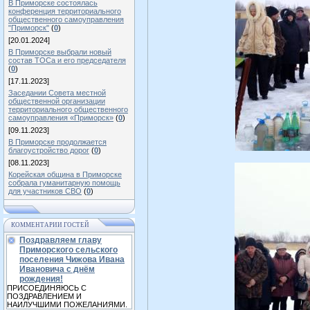
В Приморске состоялась
конференция территориального
общественного самоуправления
"Приморск"
(
0
)
[20.01.2024]
В Приморске выбрали новый
состав ТОСа и его председателя
(
0
)
[17.11.2023]
Заседании Совета местной
общественной организации
территориального общественного
самоуправления «Приморск»
(
0
)
[09.11.2023]
В Приморске продолжается
благоустройство дорог
(
0
)
[08.11.2023]
Корейская община в Приморске
собрала гуманитарную помощь
для участников СВО
(
0
)
КОММЕНТАРИИ ГОСТЕЙ
Поздравляем главу
Приморского сельского
поселения Чижова Ивана
Ивановича с днём
рождения!
ПРИСОЕДИНЯЮСЬ С
ПОЗДРАВЛЕНИЕМ И
НАИЛУЧШИМИ ПОЖЕЛАНИЯМИ.