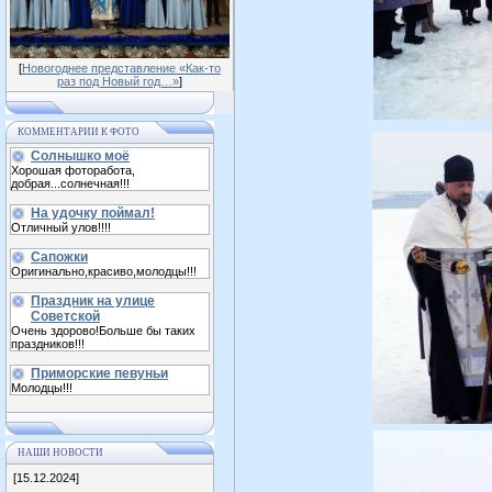
[
Новогоднее представление «Как-то
раз под Новый год…»
]
КОММЕНТАРИИ К ФОТО
Солнышко моё
Хорошая фоторабота,
добрая...солнечная!!!
На удочку поймал!
Отличный улов!!!!
Сапожки
Оригинально,красиво,молодцы!!!
Праздник на улице
Советской
Очень здорово!Больше бы таких
праздников!!!
Приморские певуньи
Молодцы!!!
НАШИ НОВОСТИ
[15.12.2024]