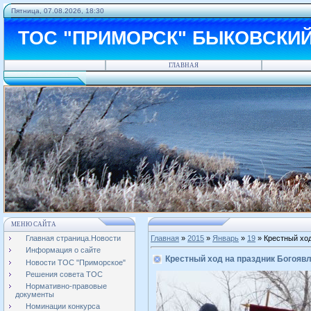
Пятница, 07.08.2026, 18:30
ТОС "ПРИМОРСК" БЫКОВСКИ
ГЛАВНАЯ
МЕНЮ САЙТА
Главная страница.Новости
Главная
»
2015
»
Январь
»
19
» Крестный ход
Информация о сайте
Крестный ход на праздник Богояв
Новости ТОС "Приморское"
Решения совета ТОС
Нормативно-правовые
документы
Номинации конкурса