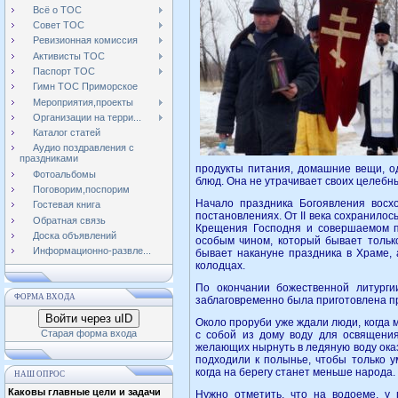
Всё о ТОС
Совет ТОС
Ревизионная комиссия
Активисты ТОС
Паспорт ТОС
Гимн ТОС Приморское
Мероприятия,проекты
Организации на терри...
Каталог статей
Аудио поздравления с
праздниками
продукты питания, домашние вещи, о
Фотоальбомы
блюд. Она не утрачивает своих целебны
Поговорим,поспорим
Начало праздника Богоявления восх
Гостевая книга
постановлениях. От II века сохранило
Обратная связь
Крещения Господня и совершаемом п
Доска объявлений
особым чином, который бывает тольк
Информационно-развле...
бывает накануне праздника в Храме, 
колодцах.
По окончании божественной литург
ФОРМА ВХОДА
заблаговременно была приготовлена пр
Войти через uID
Около проруби уже ждали люди, когда
Старая форма входа
с собой из дому воду для освящения
желающих нырнуть в ледяную воду оказ
подходили к полынье, чтобы только у
когда на берегу станет меньше народа.
НАШ ОПРОС
Каковы главные цели и задачи
Нужно отметить, что на водоеме, у