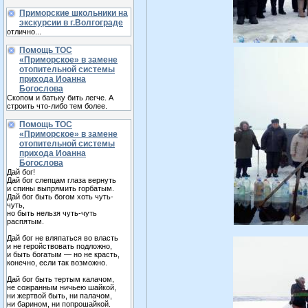
Приморские школьники на
экскурсии в г.Волгограде
отлично...
Помощь ТОС
«Приморское» в замене
отопительной системы
прихода Иоанна
Богослова
Скопом и батьку бить легче. А
строить что-либо тем более.
Помощь ТОС
«Приморское» в замене
отопительной системы
прихода Иоанна
Богослова
Дай бог!
Дай бог слепцам глаза вернуть
и спины выпрямить горбатым.
Дай бог быть богом хоть чуть-
чуть,
но быть нельзя чуть-чуть
распятым.
Дай бог не вляпаться во власть
и не геройствовать подложно,
и быть богатым — но не красть,
конечно, если так возможно.
Дай бог быть тертым калачом,
не сожранным ничьею шайкой,
ни жертвой быть, ни палачом,
ни барином, ни попрошайкой.