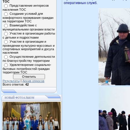
ТОС
оперативных служб.
Представление интересов
населения ТОС
Создание условий для
комфортного проживания граждан
на территории ТОС
Взаимодействие с
муниципальными органами власти
Участие в организации работы
с детьми и подростками
Участие в организации и
проведении культурно-массовых и
спортивных мероприятий и досуга
населения
Осуществление деятельности
по благоустройству территории
Удовлетворение социально-
бытовых потребностей граждан
территории ТОС
Результаты
|
Архив опросов
Всего ответов:
42
НОВЫЙ ФОТОАЛЬБОМ