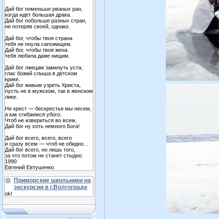
Дай бог поменьше рваных ран,
когда идет большая драка.
Дай бог побольше разных стран,
не потеряв своей, однако.
Дай бог, чтобы твоя страна
тебя не пнула сапожищем.
Дай бог, чтобы твоя жена
тебя любила даже нищим.
Дай бог лжецам замкнуть уста,
глас божий слыша в детском
крике.
Дай бог живым узреть Христа,
пусть не в мужском, так в женском
лике.
Не крест — бескрестье мы несем,
а как сгибаемся убого.
Чтоб не извериться во всем,
Дай бог ну хоть немного Бога!
Дай бог всего, всего, всего
и сразу всем — чтоб не обидно...
Дай бог всего, но лишь того,
за что потом не станет стыдно.
1990
Евгений Евтушенко.
Приморские школьники на
экскурсии в г.Волгограде
ok!