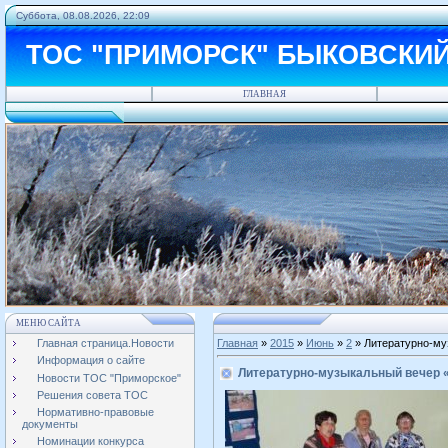
Суббота, 08.08.2026, 22:09
ТОС "ПРИМОРСК" БЫКОВСКИ
ГЛАВНАЯ
МЕНЮ САЙТА
Главная страница.Новости
Главная
»
2015
»
Июнь
»
2
» Литературно-му
Информация о сайте
Литературно-музыкальный вечер 
Новости ТОС "Приморское"
Решения совета ТОС
Нормативно-правовые
документы
Номинации конкурса