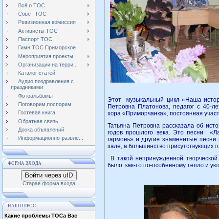
Всё о ТОС
Совет ТОС
Ревизионная комиссия
Активисты ТОС
Паспорт ТОС
Гимн ТОС Приморское
Мероприятия,проекты
Организации на терри...
Каталог статей
Аудио поздравления с
праздниками
Фотоальбомы
Этот музыкальный цикл «Наша истор
Поговорим,поспорим
Петровна Платонова, педагог с 40-ле
Гостевая книга
хора «Приморчанка», постоянная учас
Обратная связь
Татьяна Петровна рассказала об ист
Доска объявлений
годов прошлого века. Это песни «Л
Информационно-развле...
гармонь» и другие знаменитые песни 
зале, а большинство присутствующих г
В такой непринужденной творческой 
ФОРМА ВХОДА
было как-то по-особенному тепло и ую
Войти через uID
Старая форма входа
НАШ ОПРОС
Какие проблемы ТОСа Вас