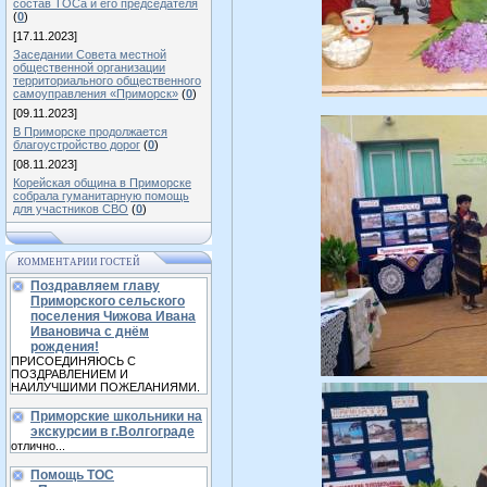
состав ТОСа и его председателя
(
0
)
[17.11.2023]
Заседании Совета местной
общественной организации
территориального общественного
самоуправления «Приморск»
(
0
)
[09.11.2023]
В Приморске продолжается
благоустройство дорог
(
0
)
[08.11.2023]
Корейская община в Приморске
собрала гуманитарную помощь
для участников СВО
(
0
)
КОММЕНТАРИИ ГОСТЕЙ
Поздравляем главу
Приморского сельского
поселения Чижова Ивана
Ивановича с днём
рождения!
ПРИСОЕДИНЯЮСЬ С
ПОЗДРАВЛЕНИЕМ И
НАИЛУЧШИМИ ПОЖЕЛАНИЯМИ.
Приморские школьники на
экскурсии в г.Волгограде
отлично...
Помощь ТОС