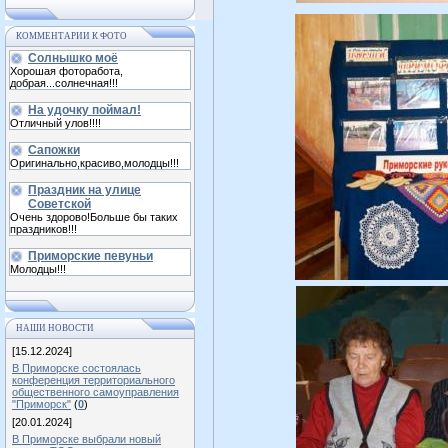
КОММЕНТАРИИ К ФОТО
Солнышко моё
Хорошая фоторабота,
добрая...солнечная!!!
На удочку поймал!
Отличный улов!!!!
Сапожки
Оригинально,красиво,молодцы!!!
Праздник на улице
Советской
Очень здорово!Больше бы таких
праздников!!!
Приморские певуньи
Молодцы!!!
НАШИ НОВОСТИ
[15.12.2024]
В Приморске состоялась
конференция территориального
общественного самоуправления
"Приморск"
(
0
)
[20.01.2024]
В Приморске выбрали новый