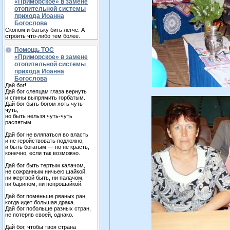
«Приморское» в замене
отопительной системы
прихода Иоанна
Богослова
Скопом и батьку бить легче. А
строить что-либо тем более.
Помощь ТОС
«Приморское» в замене
отопительной системы
прихода Иоанна
Богослова
Дай бог!
Дай бог слепцам глаза вернуть
и спины выпрямить горбатым.
Дай бог быть богом хоть чуть-
чуть,
но быть нельзя чуть-чуть
распятым.
Дай бог не вляпаться во власть
и не геройствовать подложно,
и быть богатым — но не красть,
конечно, если так возможно.
Дай бог быть тертым калачом,
не сожранным ничьею шайкой,
ни жертвой быть, ни палачом,
ни барином, ни попрошайкой.
Дай бог поменьше рваных ран,
когда идет большая драка.
Дай бог побольше разных стран,
не потеряв своей, однако.
Дай бог, чтобы твоя страна