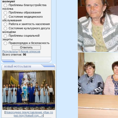
волнуют
Проблемы благоустройства
посёлка
Проблемы образования
Состояние медицинского
обслуживания
Работа и занятость населения
Состояние культурного досуга
молодёжи
Проблемы социальной
защиты
Правопорядок и безопасность
Результаты
|
Архив опросов
Всего ответов:
96
НОВЫЙ ФОТОАЛЬБОМ
[
Новогоднее представление «Как-то
раз под Новый год…»
]