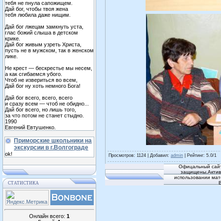
тебя не пнула сапожищем.
Дай бог, чтобы твоя жена
тебя любила даже нищим.
Дай бог лжецам замкнуть уста,
глас божий слыша в детском
крике.
Дай бог живым узреть Христа,
пусть не в мужском, так в женском
лике.
Не крест — бескрестье мы несем,
а как сгибаемся убого.
Чтоб не извериться во всем,
Дай бог ну хоть немного Бога!
Дай бог всего, всего, всего
и сразу всем — чтоб не обидно...
Дай бог всего, но лишь того,
за что потом не станет стыдно.
1990
Евгений Евтушенко.
Приморские школьники на
экскурсии в г.Волгограде
ok!
Просмотров
: 1124 |
Добавил
:
admin
|
Рейтинг
:
5.0
/
1
Офицальный сайт
защищены.Активн
использовании мат
СТАТИСТИКА
Онлайн всего:
1