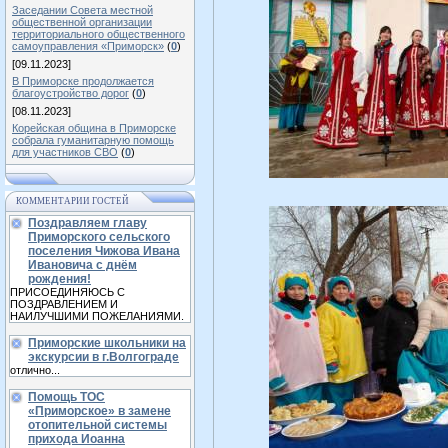
Заседании Совета местной
общественной организации
территориального общественного
самоуправления «Приморск»
(
0
)
[09.11.2023]
В Приморске продолжается
благоустройство дорог
(
0
)
[08.11.2023]
Корейская община в Приморске
собрала гуманитарную помощь
для участников СВО
(
0
)
КОММЕНТАРИИ ГОСТЕЙ
Поздравляем главу
Приморского сельского
поселения Чижова Ивана
Ивановича с днём
рождения!
ПРИСОЕДИНЯЮСЬ С
ПОЗДРАВЛЕНИЕМ И
НАИЛУЧШИМИ ПОЖЕЛАНИЯМИ.
Приморские школьники на
экскурсии в г.Волгограде
отлично...
Помощь ТОС
«Приморское» в замене
отопительной системы
прихода Иоанна