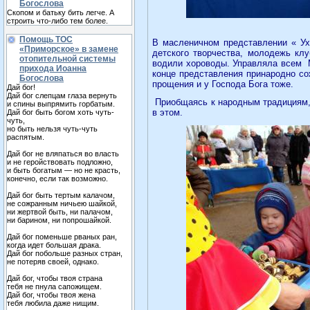
Богослова
Скопом и батьку бить легче. А
строить что-либо тем более.
Помощь ТОС
В масленичном представлении « Ух
«Приморское» в замене
детского творчества, молодежь клу
отопительной системы
водили хороводы. Управляла всем
прихода Иоанна
конце представления принародно со
Богослова
прощения и у Господа Бога тоже.
Дай бог!
Дай бог слепцам глаза вернуть
Приобщаясь к народным традициям,
и спины выпрямить горбатым.
в этом.
Дай бог быть богом хоть чуть-
чуть,
но быть нельзя чуть-чуть
распятым.
Дай бог не вляпаться во власть
и не геройствовать подложно,
и быть богатым — но не красть,
конечно, если так возможно.
Дай бог быть тертым калачом,
не сожранным ничьею шайкой,
ни жертвой быть, ни палачом,
ни барином, ни попрошайкой.
Дай бог поменьше рваных ран,
когда идет большая драка.
Дай бог побольше разных стран,
не потеряв своей, однако.
Дай бог, чтобы твоя страна
тебя не пнула сапожищем.
Дай бог, чтобы твоя жена
тебя любила даже нищим.