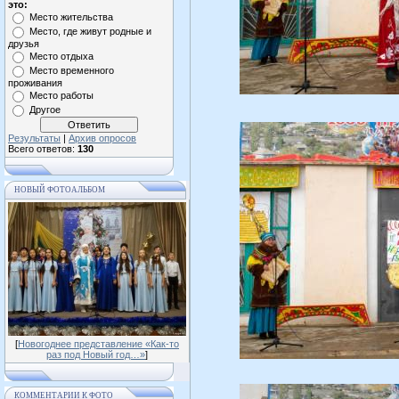
это:
Место жительства
Место, где живут родные и
друзья
Место отдыха
Место временного
проживания
Место работы
Другое
Результаты
|
Архив опросов
Всего ответов:
130
НОВЫЙ ФОТОАЛЬБОМ
[
Новогоднее представление «Как-то
раз под Новый год…»
]
КОММЕНТАРИИ К ФОТО