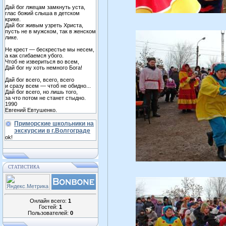
Дай бог лжецам замкнуть уста,
глас божий слыша в детском
крике.
Дай бог живым узреть Христа,
пусть не в мужском, так в женском
лике.
Не крест — бескрестье мы несем,
а как сгибаемся убого.
Чтоб не извериться во всем,
Дай бог ну хоть немного Бога!
Дай бог всего, всего, всего
и сразу всем — чтоб не обидно...
Дай бог всего, но лишь того,
за что потом не станет стыдно.
1990
Евгений Евтушенко.
Приморские школьники на
экскурсии в г.Волгограде
ok!
СТАТИСТИКА
Онлайн всего:
1
Гостей:
1
Пользователей:
0