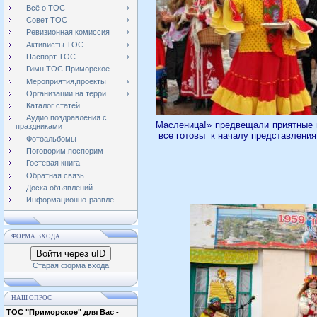
Всё о ТОС
Совет ТОС
Ревизионная комиссия
Активисты ТОС
Паспорт ТОС
Гимн ТОС Приморское
Мероприятия,проекты
Организации на терри...
Каталог статей
Аудио поздравления с
Масленица!» предвещали приятные 
праздниками
все готовы
к началу представлени
Фотоальбомы
Поговорим,поспорим
Гостевая книга
Обратная связь
Доска объявлений
Информационно-развле...
ФОРМА ВХОДА
Войти через uID
Старая форма входа
НАШ ОПРОС
ТОС "Приморское" для Вас -