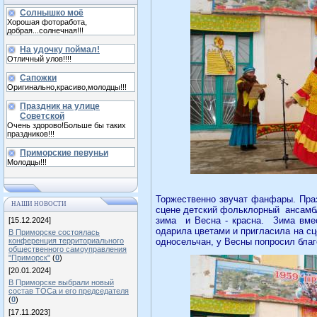
Солнышко моё
Хорошая фоторабота,
добрая...солнечная!!!
На удочку поймал!
Отличный улов!!!!
Сапожки
Оригинально,красиво,молодцы!!!
Праздник на улице
Советской
Очень здорово!Больше бы таких
праздников!!!
Приморские певуньи
Молодцы!!!
Торжественно звучат фанфары. Праз
НАШИ НОВОСТИ
сцене детский фольклорный
ансамб
зима
и Весна - красна.
Зима вме
[15.12.2024]
одарила цветами и пригласила на с
В Приморске состоялась
конференция территориального
односельчан, у Весны попросил благ
общественного самоуправления
"Приморск"
(
0
)
[20.01.2024]
В Приморске выбрали новый
состав ТОСа и его председателя
(
0
)
[17.11.2023]