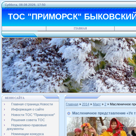
Суббота, 08.08.2026, 17:50
ТОС "ПРИМОРСК" БЫКОВСКИ
ГЛАВНАЯ
МЕНЮ САЙТА
Главная страница.Новости
Главная
»
2014
»
Март
»
2
» Масленичное пре
Информация о сайте
Масленичное представление «Ух т
Новости ТОС "Приморское"
Решения совета ТОС
Нормативно-правовые
документы
Номинации конкурса