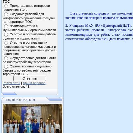
ТОС
Представление интересов
населения ТОС
Ответственный сотрудник по пожарной без
Создание условий для
возникновения пожара и правила пользовани
комфортного проживания граждан
на территории ТОС
2. Учащиеся МКУ ДО «Приморский ДДТ», де
Взаимодействие с
частях ребятам провели интересную экс
муниципальными органами власти
Участие в организации работы
запоминающимся для ребят, стало посещ
с детьми и подростками
спасательное оборудование и дали померить
Участие в организации и
проведении культурно-массовых и
спортивных мероприятий и досуга
населения
Осуществление деятельности
по благоустройству территории
Удовлетворение социально-
бытовых потребностей граждан
территории ТОС
Результаты
|
Архив опросов
Всего ответов:
42
НОВЫЙ ФОТОАЛЬБОМ