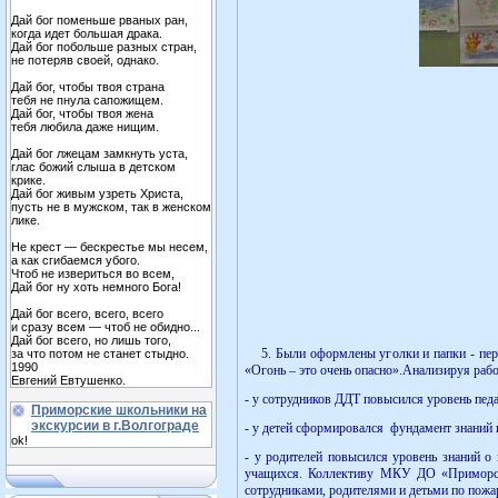
Дай бог поменьше рваных ран,
когда идет большая драка.
Дай бог побольше разных стран,
не потеряв своей, однако.
Дай бог, чтобы твоя страна
тебя не пнула сапожищем.
Дай бог, чтобы твоя жена
тебя любила даже нищим.
Дай бог лжецам замкнуть уста,
глас божий слыша в детском
крике.
Дай бог живым узреть Христа,
пусть не в мужском, так в женском
лике.
Не крест — бескрестье мы несем,
а как сгибаемся убого.
Чтоб не извериться во всем,
Дай бог ну хоть немного Бога!
Дай бог всего, всего, всего
и сразу всем — чтоб не обидно...
Дай бог всего, но лишь того,
5. Были оформлены уголки и папки - перед
за что потом не станет стыдно.
1990
«Огонь – это очень опасно».Анализируя раб
Евгений Евтушенко.
- у сотрудников ДДТ повысился уровень пед
Приморские школьники на
экскурсии в г.Волгограде
- у детей сформировался фундамент знаний 
ok!
- у родителей повысился уровень знаний о
учащихся. Коллективу МКУ ДО «Приморски
сотрудниками, родителями и детьми по пожар