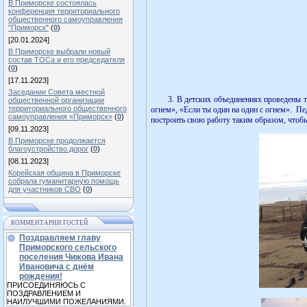
В Приморске состоялась
конференция территориального
общественного самоуправления
"Приморск"
(
0
)
[20.01.2024]
В Приморске выбрали новый
состав ТОСа и его председателя
(
0
)
[17.11.2023]
Заседании Совета местной
3. В детских объединениях проведены тема
общественной организации
территориального общественного
огнем», «Если ты один на один с огнем». Пе
самоуправления «Приморск»
(
0
)
построить свою работу таким образом, чтобы
[09.11.2023]
В Приморске продолжается
благоустройство дорог
(
0
)
[08.11.2023]
Корейская община в Приморске
собрала гуманитарную помощь
для участников СВО
(
0
)
КОММЕНТАРИИ ГОСТЕЙ
Поздравляем главу
Приморского сельского
поселения Чижова Ивана
Ивановича с днём
рождения!
ПРИСОЕДИНЯЮСЬ С
ПОЗДРАВЛЕНИЕМ И
НАИЛУЧШИМИ ПОЖЕЛАНИЯМИ.