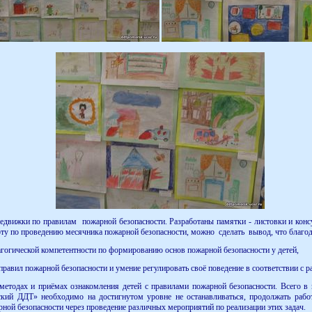
вижки по правилам пожарной безопасности. Разработаны памятки - листовки и консул
оту по проведению месячника пожарной безопасности, можно сделать вывод, что благо
агогической компетентности по формированию основ пожарной безопасности у детей,
правил пожарной безопасности и умение регулировать своё поведение в соответствии с
 методах и приёмах ознакомления детей с правилами пожарной безопасности. Всего в
й ДДТ» необходимо на достигнутом уровне не останавливаться, продолжать работу
ной безопасности через проведение различных мероприятий по реализации этих задач.