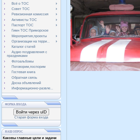
Всё о ТОС
Совет ТОС
Ревизионная комиссия
Активисты ТОС
Паспорт ТОС
Гимн ТОС Приморское
Мероприятия,проекты
Организации на терри...
Каталог статей
Аудио поздравления с
праздниками
Фотоальбомы
Поговорим,поспорим
Гостевая книга
Обратная связь
Доска объявлений
Информационно-развле...
ФОРМА ВХОДА
Войти через uID
Старая форма входа
НАШ ОПРОС
Каковы главные цели и задачи