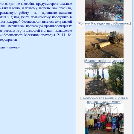
того, дети не способны предусмотреть опасные
 тяга к огню, и поэтому запреты, как правило,
аправленную работу по привитию навыков
 огня и дыма, учить правильному поведению в
ика пожарной безопасности явилось актуальной
[
Жители Разведки на субботниках
]
ения месячника: пропаганда противопожарных
от детских игр и шалостей с огнем, повышение
й безопасности.Месячник проходил 21.11.16г.
мероприятия:
уация – пожар».
[
Благоустройство, дороги
]
[
Экологическая акция «Волга в
сердце впадает мое!»
]