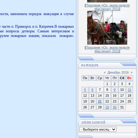
[
Праздник «Ох, мала неделя
Маслена!» 2011
]
ости, напомнила порядок эвакуации в случае
части п. Приморск и п. Катричев.В пожарных
нные вопросы детворы. Самым интересным и
 рулем пожарных машин, показали пожарно-
[
Праздник «Ох, мала неделя
Маслена!» 2011
]
КАЛЕНДАРЬ
«
Декабрь 2016
»
Пн
Вт
Ср
Чт
Пт
Сб
Вс
1
2
3
4
5
6
7
8
9
10
11
12
13
14
15
16
17
18
19
20
21
22
23
24
25
26
27
28
29
30
31
АРХИВ ЗАПИСЕЙ