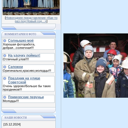
[
Новогоднее представление «Как-то
раз под Новый год…»
]
КОММЕНТАРИИ К ФОТО
Солнышко моё
Хорошая фоторабота,
добрая...солнечная!!!
На удочку поймал!
Отличный улов!!!!
Сапожки
Оригинально,красиво,молодцы!!!
Праздник на улице
Советской
Очень здорово!Больше бы таких
праздников!!!
Приморские певуньи
Молодцы!!!
НАШИ НОВОСТИ
[15.12.2024]