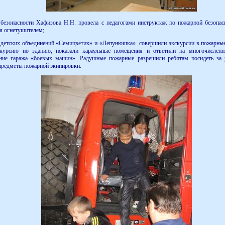
опасности Хафизова Н.Н. провела с педагогами инструктаж по пожарной безопасн
я огнетушителем;
тских объединений «Семицветик» и «Лепунюшка» совершили экскурсии в пожарные 
курсию по зданию, показали караульные помещения и ответили на многочисле
ение гаража «боевых машин». Радушные пожарные разрешили ребятам посидеть за
 предметы пожарной экипировки.