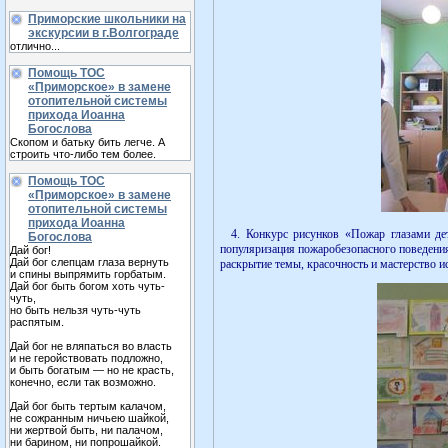
Приморские школьники на
экскурсии в г.Волгограде
отлично...
Помощь ТОС
«Приморское» в замене
отопительной системы
прихода Иоанна
Богослова
Скопом и батьку бить легче. А
строить что-либо тем более.
Помощь ТОС
«Приморское» в замене
отопительной системы
прихода Иоанна
4. Конкурс рисунков «Пожар глазами дете
Богослова
популяризация пожаробезопасного поведения
Дай бог!
Дай бог слепцам глаза вернуть
раскрытие темы, красочность и мастерство и
и спины выпрямить горбатым.
Дай бог быть богом хоть чуть-
чуть,
но быть нельзя чуть-чуть
распятым.
Дай бог не вляпаться во власть
и не геройствовать подложно,
и быть богатым — но не красть,
конечно, если так возможно.
Дай бог быть тертым калачом,
не сожранным ничьею шайкой,
ни жертвой быть, ни палачом,
ни барином, ни попрошайкой.