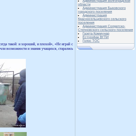
Администрация Волгоградской
области
Администрация Быковского
городского поселения
Администрация
Красносельцевского сельского
поселения
Администрация Солдатско-
Степновского сельского поселения
Газета Коммунар
Естгеофак ВГПИ
Голос ТОС
да такой: и хороший, и плохой», «Не играй с
учли возможности и знания учащихся, старались