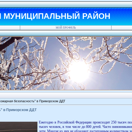
Й МУНИЦИПАЛЬНЫЙ РАЙОН
МОЙ ПРОФИЛЬ
ожарная безопасность" в Приморском ДДТ
ь" в Приморском ДДТ
Ежегодно в Российской Федерации происходит 250 тысяч пож
тысяч человек, в том числе до 800 детей. Часто виновникам
дети. Многие из них не обладают достаточным количеством з