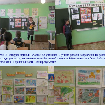
й».В конкурсе приняли участие 52 учащихся. Лучшие работы направлены на район
 среди учащихся, закрепление знаний о личной и пожарной безопасности в быту. Работ
сполнения, и оригинальность. Наши результаты: