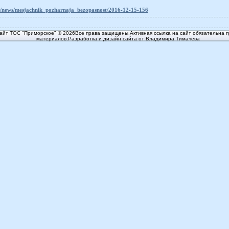
ru/news/mesjachnik_pozharnaja_bezopasnost/2016-12-15-156
йт ТОС "Приморское" © 2026Все права защищены.Активная ссылка на сайт обязательна п
материалов.Разработка и дизайн сайта от Владимира Тимачёва