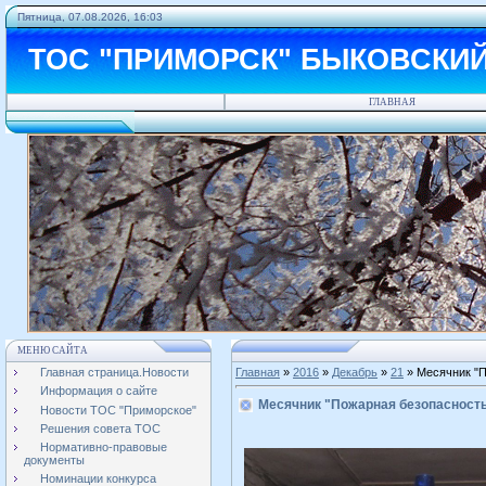
Пятница, 07.08.2026, 16:03
ТОС "ПРИМОРСК" БЫКОВСКИ
ГЛАВНАЯ
МЕНЮ САЙТА
Главная страница.Новости
Главная
»
2016
»
Декабрь
»
21
» Месячник "П
Информация о сайте
Месячник "Пожарная безопасност
Новости ТОС "Приморское"
Решения совета ТОС
Нормативно-правовые
документы
Номинации конкурса