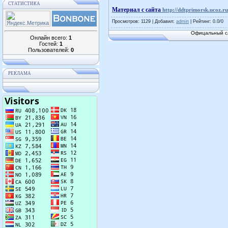
СТАТИСТИКА
Материал с сайта
http://ddtprimorsk.ucoz.
Просмотров
: 1129 |
Добавил
:
admin
|
Рейтинг
:
0.0
/
0
Офицальный са
Онлайн всего:
1
Гостей:
1
Пользователей:
0
РЕКЛАМА