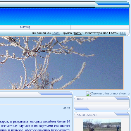
ВЫХОД
Вы вошли как
Гость
·
Группа
"
Гости
"
Приветствую Вас
Гость
·
RSS
КЛИКНИ!
09:28
ФОТО ГАЛЕРЕЯ
аров, в результате которых погибает более 14
и несчастных случаев и их жертвами становятся
наний и навыков, обеспечивающих безопасность