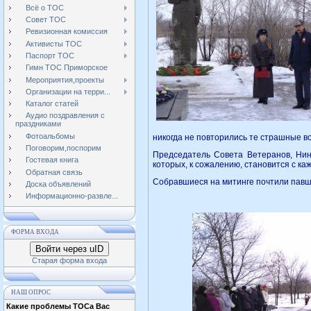
Всё о ТОС
Совет ТОС
Ревизионная комиссия
Активисты ТОС
Паспорт ТОС
Гимн ТОС Приморское
Мероприятия,проекты
Организации на терри...
Каталог статей
Аудио поздравления с
праздниками
Фотоальбомы
никогда не повторились те страшные в
Поговорим,поспорим
Председатель Совета Ветеранов, Нин
Гостевая книга
которых, к сожалению, становится с к
Обратная связь
Собравшиеся на митинге почтили павш
Доска объявлений
Информационно-развле...
ФОРМА ВХОДА
Войти через uID
Старая форма входа
НАШ ОПРОС
Какие проблемы ТОСа Вас