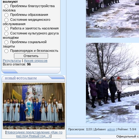
волнуют
Проблемы благоустройства
посёлка
Проблемы образования
Состояние медицинского
обслуживания
Работа и занятость населения
Состояние культурного досуга
молодёжи
Проблемы социальной
защиты
Правопорядок и безопасность
Результаты
|
Архив опросов
Всего ответов:
96
НОВЫЙ ФОТОАЛЬБОМ
Просмотров
: 1133 |
Добавил
:
admin
|
Рейтинг
:
5.0
/
4
[
Новогоднее представление «Как-то
раз под Новый год…»
]
Офицальный са