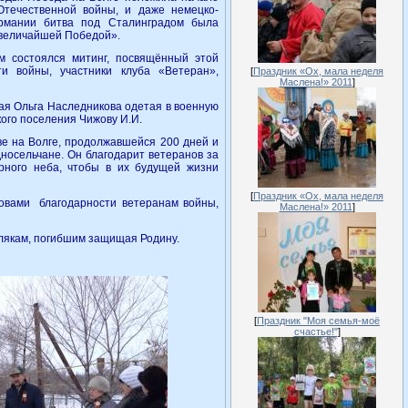
течественной войны, и даже немецко-
ермании битва под Сталинградом была
 величайшей Победой».
м состоялся митинг, посвящённый этой
и войны, участники клуба «Ветеран»,
[
Праздник «Ох, мала неделя
Маслена!» 2011
]
ая Ольга Наследникова одетая в военную
кого поселения Чижову И.И.
ве на Волге, продолжавшейся 200 дней и
носельчане. Он благодарит ветеранов за
рного неба, чтобы в их будущей жизни
[
Праздник «Ох, мала неделя
ловами благодарности ветеранам войны,
Маслена!» 2011
]
лякам, погибшим защищая Родину.
[
Праздник "Моя семья-моё
счастье!"
]