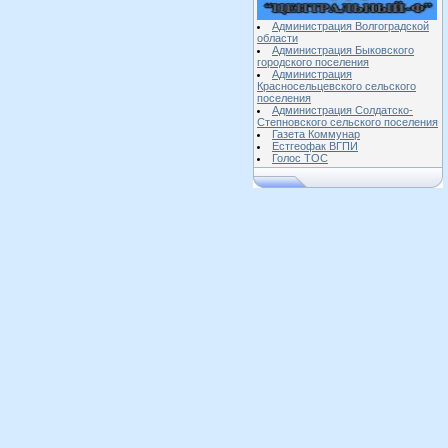
Администрация Волгоградской
области
Администрация Быковского
городского поселения
Администрация
Красносельцевского сельского
поселения
Администрация Солдатско-
Степновского сельского поселения
Газета Коммунар
Естгеофак ВГПИ
Голос ТОС