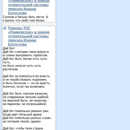
«Приморское» в замене
отопительной системы
прихода Иоанна
Богослова
Скопом и батьку бить легче. А
строить что-либо тем более.
Помощь ТОС
«Приморское» в замене
отопительной системы
прихода Иоанна
Богослова
Дай бог!
Дай бог слепцам глаза вернуть
и спины выпрямить горбатым.
Дай бог быть богом хоть чуть-
чуть,
но быть нельзя чуть-чуть
распятым.
Дай бог не вляпаться во власть
и не геройствовать подложно,
и быть богатым — но не красть,
конечно, если так возможно.
Дай бог быть тертым калачом,
не сожранным ничьею шайкой,
ни жертвой быть, ни палачом,
ни барином, ни попрошайкой.
Дай бог поменьше рваных ран,
когда идет большая драка.
Дай бог побольше разных стран,
не потеряв своей, однако.
Дай бог, чтобы твоя страна