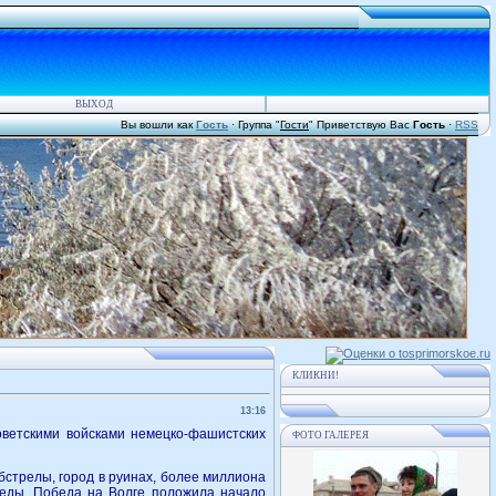
ВЫХОД
Вы вошли как
Гость
·
Группа
"
Гости
"
Приветствую Вас
Гость
·
RSS
КЛИКНИ!
13:16
оветскими войсками немецко-фашистских
ФОТО ГАЛЕРЕЯ
бстрелы, город в руинах, более миллиона
еды. Победа на Волге положила начало