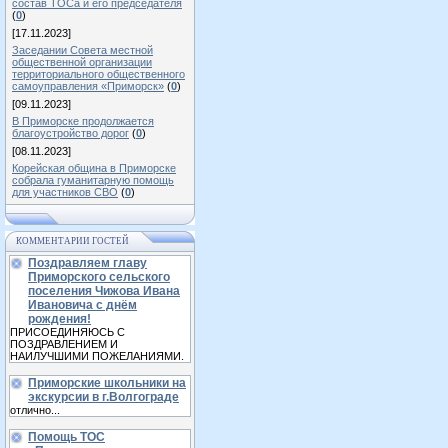
состав ТОСа и его председателя
(
0
)
[17.11.2023]
Заседании Совета местной
общественной организации
территориального общественного
самоуправления «Приморск»
(
0
)
[09.11.2023]
В Приморске продолжается
благоустройство дорог
(
0
)
[08.11.2023]
Корейская община в Приморске
собрала гуманитарную помощь
для участников СВО
(
0
)
КОММЕНТАРИИ ГОСТЕЙ
Поздравляем главу
Приморского сельского
поселения Чижова Ивана
Ивановича с днём
рождения!
ПРИСОЕДИНЯЮСЬ С
ПОЗДРАВЛЕНИЕМ И
НАИЛУЧШИМИ ПОЖЕЛАНИЯМИ.
Приморские школьники на
экскурсии в г.Волгограде
отлично...
Помощь ТОС