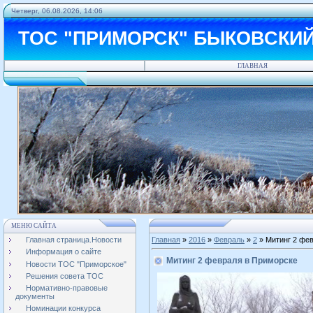
Четверг, 06.08.2026, 14:06
ТОС "ПРИМОРСК" БЫКОВСКИ
ГЛАВНАЯ
МЕНЮ САЙТА
Главная страница.Новости
Главная
»
2016
»
Февраль
»
2
» Митинг 2 фе
Информация о сайте
Митинг 2 февраля в Приморске
Новости ТОС "Приморское"
Решения совета ТОС
Нормативно-правовые
документы
Номинации конкурса