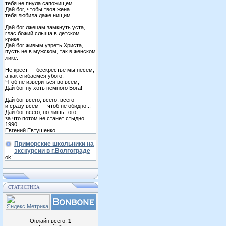
тебя не пнула сапожищем.
Дай бог, чтобы твоя жена
тебя любила даже нищим.
Дай бог лжецам замкнуть уста,
глас божий слыша в детском
крике.
Дай бог живым узреть Христа,
пусть не в мужском, так в женском
лике.
Не крест — бескрестье мы несем,
а как сгибаемся убого.
Чтоб не извериться во всем,
Дай бог ну хоть немного Бога!
Дай бог всего, всего, всего
и сразу всем — чтоб не обидно...
Дай бог всего, но лишь того,
за что потом не станет стыдно.
1990
Евгений Евтушенко.
Приморские школьники на
экскурсии в г.Волгограде
ok!
СТАТИСТИКА
Онлайн всего:
1