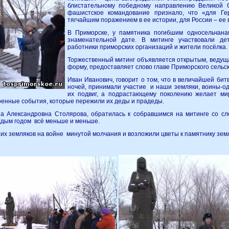
блистательному победному направлению Великой О
фашистское командование признало, что «для Г
тягчайшим поражением в ее истории, для России – ее
В Приморске, у памятника погибшим односельчана
знаменательной дате. В митинге участвовали дет
работники приморских организаций и жители посёлка.
Торжественный митинг объявляется открытым, ведущ
форму, предоставляет слово главе Приморского сельс
Иван Иванович, говорит о том, что в величайшей бит
ночей, принимали участие и наши земляки, воины-од
их подвиг, а подрастающему поколению желает ми
оенные события, которые пережили их деды и прадеды.
а Александровна Столярова, обратилась к собравшимся на митинге со с
аждым годом всё меньше и меньше.
их земляков на войне минутой молчания и возложили цветы к памятнику зем