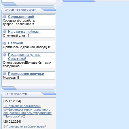
КОММЕНТАРИИ К ФОТО
Солнышко моё
Хорошая фоторабота,
добрая...солнечная!!!
На удочку поймал!
Отличный улов!!!!
Сапожки
Оригинально,красиво,молодцы!!!
Праздник на улице
Советской
Очень здорово!Больше бы таких
праздников!!!
Приморские певуньи
Молодцы!!!
НАШИ НОВОСТИ
[15.12.2024]
В Приморске состоялась
конференция территориального
общественного самоуправления
"Приморск"
(
0
)
[20.01.2024]
В Приморске выбрали новый