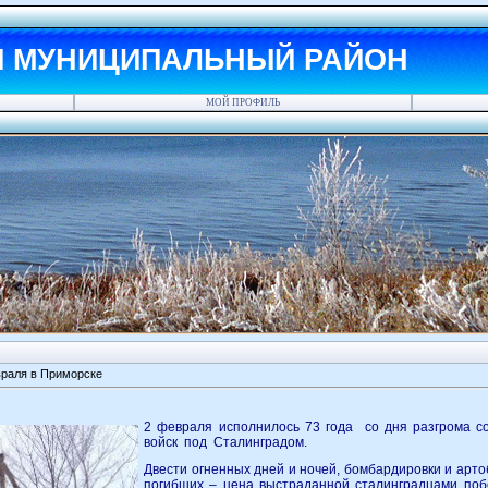
Й МУНИЦИПАЛЬНЫЙ РАЙОН
МОЙ ПРОФИЛЬ
враля в Приморске
2 февраля исполнилось 73 года со дня разгрома с
войск под Сталинградом.
Двести огненных дней и ночей, бомбардировки и арто
погибших – цена выстраданной сталинградцами поб