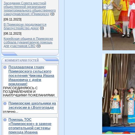
Заседании Совета местной
общественной организации
территориального общественного
самоуправления «Приморск»
(
0
)
[09.11.2023]
В Приморске продолжается
благоустройство дорог
(
0
)
[08.11.2023]
Корейская община в Приморске
собрала гуманитарную помощь
для участников СВО
(
0
)
КОММЕНТАРИИ ГОСТЕЙ
Поздравляем главу
Приморского сельского
поселения Чижова Ивана
Ивановича с днём
рождения!
ПРИСОЕДИНЯЮСЬ С
ПОЗДРАВЛЕНИЕМ И
НАИЛУЧШИМИ ПОЖЕЛАНИЯМИ.
Приморские школьники на
экскурсии в г.Волгограде
отлично...
Помощь ТОС
«Приморское» в замене
отопительной системы
прихода Иоанна