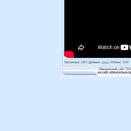
Просмотров
: 1337 |
Добавил
:
admin
|
Рейтинг
:
5.0
/
2
Офицальный сайт ТОС
на сайт обязательна п