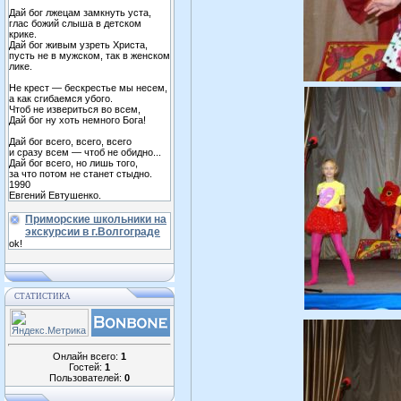
Дай бог лжецам замкнуть уста,
глас божий слыша в детском
крике.
Дай бог живым узреть Христа,
пусть не в мужском, так в женском
лике.
Не крест — бескрестье мы несем,
а как сгибаемся убого.
Чтоб не извериться во всем,
Дай бог ну хоть немного Бога!
Дай бог всего, всего, всего
и сразу всем — чтоб не обидно...
Дай бог всего, но лишь того,
за что потом не станет стыдно.
1990
Евгений Евтушенко.
Приморские школьники на
экскурсии в г.Волгограде
ok!
СТАТИСТИКА
Онлайн всего:
1
Гостей:
1
Пользователей:
0