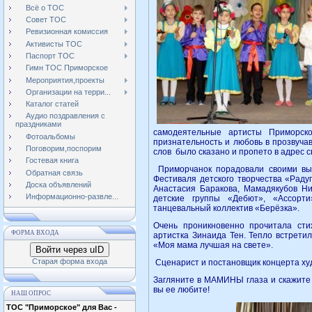
Всё о ТОС
Совет ТОС
Ревизионная комиссия
Активисты ТОС
Паспорт ТОС
Гимн ТОС Приморское
Мероприятия,проекты
Организации на терри...
Каталог статей
Аудио поздравления с
праздниками
самодеятельные артисты Приморск
Фотоальбомы
признательность и любовь в прозвуча
Поговорим,поспорим
слов было сказано и пропето в адрес с
Гостевая книга
Приморчанок порадовали своими вы
Обратная связь
Фестиваля детского творчества «Раду
Доска объявлений
Анастасия Баракова, Мамадякубов Ни
Информационно-развле...
детские группы «Дебют», «Ассорти
танцевальный коллектив «Берёзка».
Очень проникновенно прочитала ст
ФОРМА ВХОДА
артистка Зинаида Тен. Тепло встрет
«Моя мама лучшая на свете».
Войти через uID
Старая форма входа
Сценарист и постановщик концерта ху
Загляните в МАМИНЫ глаза и скажите с
вы ее любите!
НАШ ОПРОС
ТОС "Приморское" для Вас -