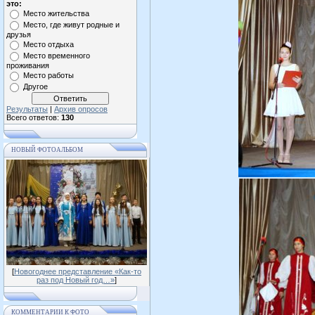
это:
Место жительства
Место, где живут родные и
друзья
Место отдыха
Место временного
проживания
Место работы
Другое
Результаты
|
Архив опросов
Всего ответов:
130
НОВЫЙ ФОТОАЛЬБОМ
[
Новогоднее представление «Как-то
раз под Новый год…»
]
КОММЕНТАРИИ К ФОТО