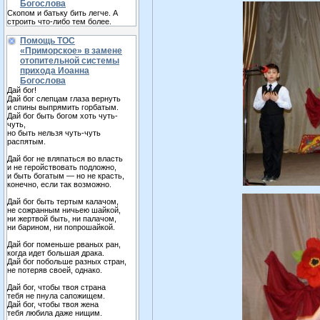
Богослова
Скопом и батьку бить легче. А
строить что-либо тем более.
Помощь ТОС
«Приморское» в замене
отопительной системы
прихода Иоанна
Богослова
Дай бог!
Дай бог слепцам глаза вернуть
и спины выпрямить горбатым.
Дай бог быть богом хоть чуть-
чуть,
но быть нельзя чуть-чуть
распятым.
Дай бог не вляпаться во власть
и не геройствовать подложно,
и быть богатым — но не красть,
конечно, если так возможно.
Дай бог быть тертым калачом,
не сожранным ничьею шайкой,
ни жертвой быть, ни палачом,
ни барином, ни попрошайкой.
Дай бог поменьше рваных ран,
когда идет большая драка.
Дай бог побольше разных стран,
не потеряв своей, однако.
Дай бог, чтобы твоя страна
тебя не пнула сапожищем.
Дай бог, чтобы твоя жена
тебя любила даже нищим.