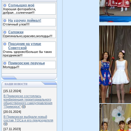
Солнышко моё
Хорошая фоторабота,
добрая...солнечная!!!
На удочку поймал!
Отличный улов!!!!
Сапожки
Оригинально,красиво,молодцы!!!
Праздник на улице
Советской
Очень здорово!Больше бы таких
праздников!!!
Приморские певуньи
Молодцы!!!
НАШИ НОВОСТИ
[15.12.2024]
В Приморске состоялась
конференция территориального
общественного самоуправления
"Приморск"
(
0
)
[20.01.2024]
В Приморске выбрали новый
состав ТОСа и его председателя
(
0
)
[17.11.2023]