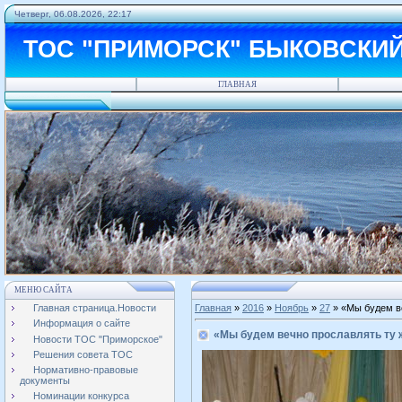
Четверг, 06.08.2026, 22:17
ТОС "ПРИМОРСК" БЫКОВСКИ
ГЛАВНАЯ
МЕНЮ САЙТА
Главная страница.Новости
Главная
»
2016
»
Ноябрь
»
27
» «Мы будем ве
Информация о сайте
«Мы будем вечно прославлять ту ж
Новости ТОС "Приморское"
Решения совета ТОС
Нормативно-правовые
документы
Номинации конкурса