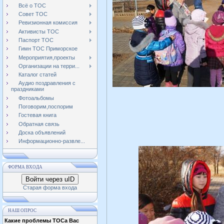
Всё о ТОС
Совет ТОС
Ревизионная комиссия
Активисты ТОС
Паспорт ТОС
Гимн ТОС Приморское
Мероприятия,проекты
Организации на терри...
Каталог статей
Аудио поздравления с
праздниками
Фотоальбомы
Поговорим,поспорим
Гостевая книга
Обратная связь
Доска объявлений
Информационно-развле...
ФОРМА ВХОДА
Войти через uID
Старая форма входа
НАШ ОПРОС
Какие проблемы ТОСа Вас