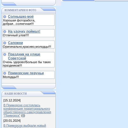
КОММЕНТАРИИ К ФОТО
Солнышко моё
Хорошая фоторабота,
добрая...солнечная!!!
На удочку поймал!
Отличный улов!!!!
Сапожки
Оригинально,красиво,молодцы!!!
Праздник на улице
Советской
Очень здорово!Больше бы таких
праздников!!!
Приморские певуньи
Молодцы!!!
НАШИ НОВОСТИ
[15.12.2024]
В Приморске состоялась
конференция территориального
общественного самоуправления
"Приморск"
(
0
)
[20.01.2024]
В Приморске выбрали новый