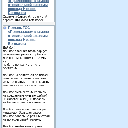
«Приморское» в замене
отопительной системы
прихода Иоанна
Богослова
Скопом и батьку бить легче. А
строить что-либо тем более.
Помощь ТОС
«Приморское» в замене
отопительной системы
прихода Иоанна
Богослова
Дай бог!
Дай бог слепцам глаза вернуть
и спины выпрямить горбатым.
Дай бог быть богом хоть чуть-
чуть,
но быть нельзя чуть-чуть
распятым.
Дай бог не вляпаться во власть
и не геройствовать подложно,
и быть богатым — но не красть,
конечно, если так возможно.
Дай бог быть тертым калачом,
не сожранным ничьею шайкой,
ни жертвой быть, ни палачом,
ни барином, ни попрошайкой.
Дай бог поменьше рваных ран,
когда идет большая драка.
Дай бог побольше разных стран,
не потеряв своей, однако.
Дай бог, чтобы твоя страна