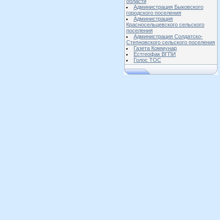
области
Администрация Быковского
городского поселения
Администрация
Красносельцевского сельского
поселения
Администрация Солдатско-
Степновского сельского поселения
Газета Коммунар
Естгеофак ВГПИ
Голос ТОС