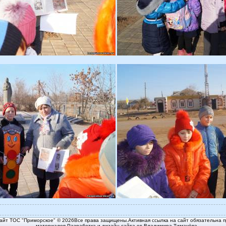
йт ТОС "Приморское" © 2026Все права защищены.Активная ссылка на сайт обязательна п
материалов.Разработка и дизайн сайта от Владимира Тимачёва