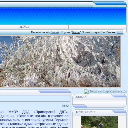
ВЫХОД
Вы вошли как
Гость
·
Группа
"
Гости
"
Приветствую Вас
Гость
·
RSS
КЛИКНИ!
10:52
вания МКОУ ДОД «Приморский ДДТ»,
ФОТО ГАЛЕРЕЯ
единения «Весёлые нотки» внеклассное
накомились с историей улицы Горького
ложены главные административные здания