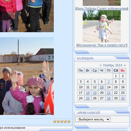
[
День Победы.Салют победителям
]
[
Фотоконкурс "Как я провёл лето"
]
КАЛЕНДАРЬ
«
Ноябрь 2014
»
Пн
Вт
Ср
Чт
Пт
Сб
Вс
1
2
3
4
5
6
7
8
9
10
11
12
13
14
15
16
17
18
19
20
21
22
23
24
25
26
27
28
29
30
АРХИВ ЗАПИСЕЙ
ри использовании