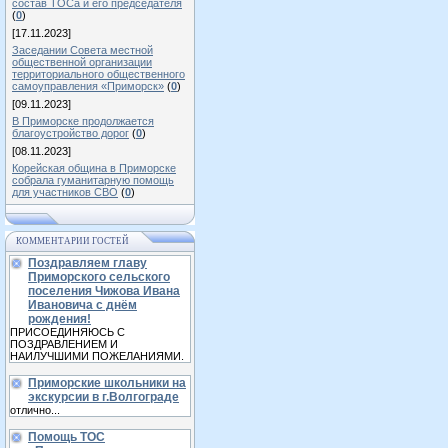
состав ТОСа и его председателя
(
0
)
[17.11.2023]
Заседании Совета местной
общественной организации
территориального общественного
самоуправления «Приморск»
(
0
)
[09.11.2023]
В Приморске продолжается
благоустройство дорог
(
0
)
[08.11.2023]
Корейская община в Приморске
собрала гуманитарную помощь
для участников СВО
(
0
)
КОММЕНТАРИИ ГОСТЕЙ
Поздравляем главу
Приморского сельского
поселения Чижова Ивана
Ивановича с днём
рождения!
ПРИСОЕДИНЯЮСЬ С
ПОЗДРАВЛЕНИЕМ И
НАИЛУЧШИМИ ПОЖЕЛАНИЯМИ.
Приморские школьники на
экскурсии в г.Волгограде
отлично...
Помощь ТОС