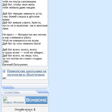
тебя не пнула сапожищем.
Дай бог, чтобы твоя жена
тебя любила даже нищим.
Дай бог лжецам замкнуть уста,
глас божий слыша в детском
крике.
Дай бог живым узреть Христа,
пусть не в мужском, так в женском
лике.
Не крест — бескрестье мы несем,
а как сгибаемся убого.
Чтоб не извериться во всем,
Дай бог ну хоть немного Бога!
Дай бог всего, всего, всего
и сразу всем — чтоб не обидно...
Дай бог всего, но лишь того,
за что потом не станет стыдно.
1990
Евгений Евтушенко.
Приморские школьники на
экскурсии в г.Волгограде
ok!
СТАТИСТИКА
Онлайн всего:
2