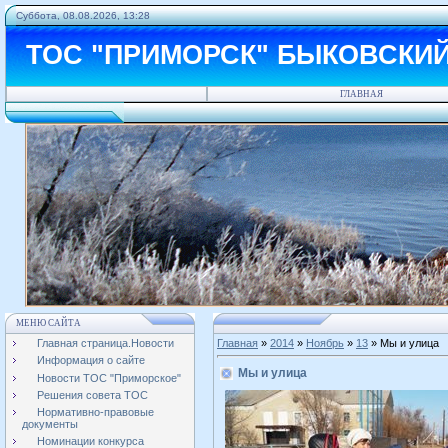
Суббота, 08.08.2026, 13:28
ТОС "ПРИМОРСК" БЫКОВСКИ
ГЛАВНАЯ
МЕНЮ САЙТА
Главная страница.Новости
Главная
»
2014
»
Ноябрь
»
13
» Мы и улица
Информация о сайте
Мы и улица
Новости ТОС "Приморское"
Решения совета ТОС
Нормативно-правовые
документы
Номинации конкурса