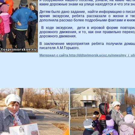
и сооружения нашего посёлка, узнали, на какие части
какие дорожные знаки на улице находятся и что эти зн
Детям было дано задание, найти информацию о писате
время экскурсии, ребята рассказали о жизни и тв
дополнила рассказ более подробными фактами и к
В ходе экскурсии, дети в игровой форме повтор
дорожного движения, и то, как они правильно перех
дорожного движения.
В заключение мероприятия ребята получили домаш
писателя А.М.Горького.
Материал с сайта http://ddtprimorsk.ucoz.ru/news/my_i_uli