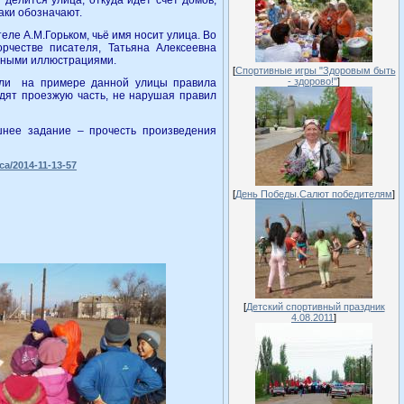
 делится улица, откуда идёт счёт домов,
аки обозначают.
ле А.М.Горьком, чьё имя носит улица. Во
орчестве писателя, Татьяна Алексеевна
нижными иллюстрациями.
[
Спортивные игры "Здоровым быть
- здорово!"
]
или на примере данной улицы правила
одят проезжую часть, не нарушая правил
нее задание – прочесть произведения
ca/2014-11-13-57
[
День Победы.Салют победителям
]
[
Детский спортивный праздник
4.08.2011
]