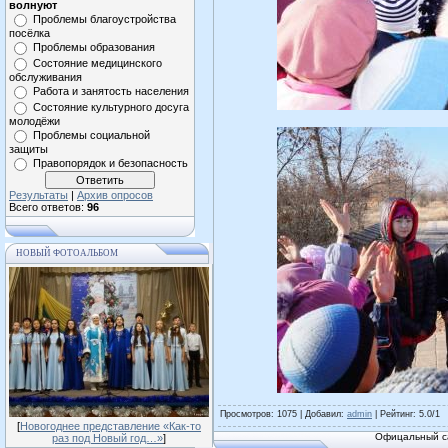
волнуют
Проблемы благоустройства
посёлка
Проблемы образования
Состояние медицинского
обслуживания
Работа и занятость населения
Состояние культурного досуга
молодёжи
Проблемы социальной
защиты
Правопорядок и безопасность
Результаты
|
Архив опросов
Всего ответов:
96
НОВЫЙ ФОТОАЛЬБОМ
Просмотров
: 1075 |
Добавил
:
admin
|
Рейтинг
:
5.0
/
1
[
Новогоднее представление «Как-то
Офицальный са
раз под Новый год…»
]