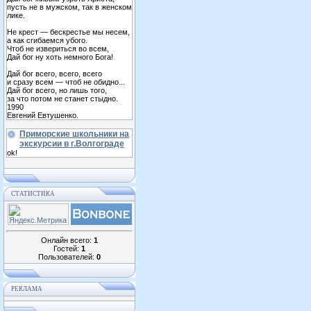
пусть не в мужском, так в женском
лике.
Не крест — бескрестье мы несем,
а как сгибаемся убого.
Чтоб не извериться во всем,
Дай бог ну хоть немного Бога!
Дай бог всего, всего, всего
и сразу всем — чтоб не обидно...
Дай бог всего, но лишь того,
за что потом не станет стыдно.
1990
Евгений Евтушенко.
Приморские школьники на
экскурсии в г.Волгограде
ok!
СТАТИСТИКА
Онлайн всего:
1
Гостей:
1
Пользователей:
0
РЕКЛАМА