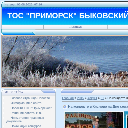
Четверг, 06.08.2026, 07:16
ТОС "ПРИМОРСК" БЫКОВСКИ
ГЛАВНАЯ
МЕНЮ САЙТА
Главная страница.Новости
Главная
»
2015
»
Август
»
31
» На концерте в
Информация о сайте
На концерте в Кислово на Дне сел
Новости ТОС "Приморское"
Решения совета ТОС
Нормативно-правовые
документы
Номинации конкурса