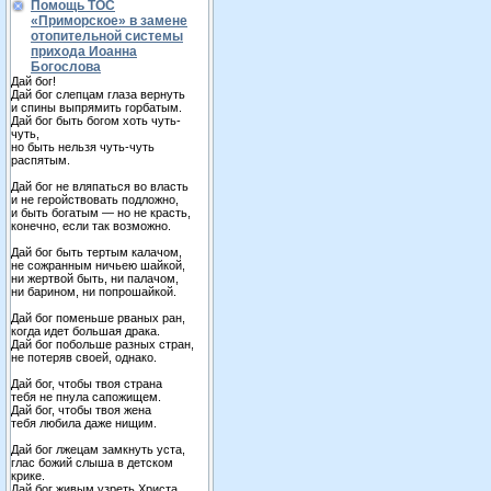
Помощь ТОС
«Приморское» в замене
отопительной системы
прихода Иоанна
Богослова
Дай бог!
Дай бог слепцам глаза вернуть
и спины выпрямить горбатым.
Дай бог быть богом хоть чуть-
чуть,
но быть нельзя чуть-чуть
распятым.
Дай бог не вляпаться во власть
и не геройствовать подложно,
и быть богатым — но не красть,
конечно, если так возможно.
Дай бог быть тертым калачом,
не сожранным ничьею шайкой,
ни жертвой быть, ни палачом,
ни барином, ни попрошайкой.
Дай бог поменьше рваных ран,
когда идет большая драка.
Дай бог побольше разных стран,
не потеряв своей, однако.
Дай бог, чтобы твоя страна
тебя не пнула сапожищем.
Дай бог, чтобы твоя жена
тебя любила даже нищим.
Дай бог лжецам замкнуть уста,
глас божий слыша в детском
крике.
Дай бог живым узреть Христа,