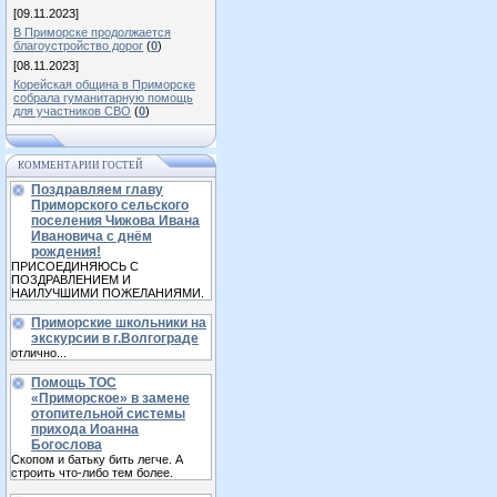
[09.11.2023]
В Приморске продолжается
благоустройство дорог
(
0
)
[08.11.2023]
Корейская община в Приморске
собрала гуманитарную помощь
для участников СВО
(
0
)
КОММЕНТАРИИ ГОСТЕЙ
Поздравляем главу
Приморского сельского
поселения Чижова Ивана
Ивановича с днём
рождения!
ПРИСОЕДИНЯЮСЬ С
ПОЗДРАВЛЕНИЕМ И
НАИЛУЧШИМИ ПОЖЕЛАНИЯМИ.
Приморские школьники на
экскурсии в г.Волгограде
отлично...
Помощь ТОС
«Приморское» в замене
отопительной системы
прихода Иоанна
Богослова
Скопом и батьку бить легче. А
строить что-либо тем более.