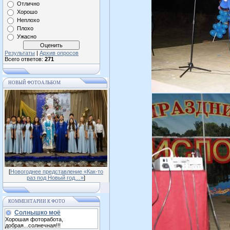
Отлично
Хорошо
Неплохо
Плохо
Ужасно
Результаты
|
Архив опросов
Всего ответов:
271
НОВЫЙ ФОТОАЛЬБОМ
[
Новогоднее представление «Как-то
раз под Новый год…»
]
КОММЕНТАРИИ К ФОТО
Солнышко моё
Хорошая фоторабота,
добрая...солнечная!!!