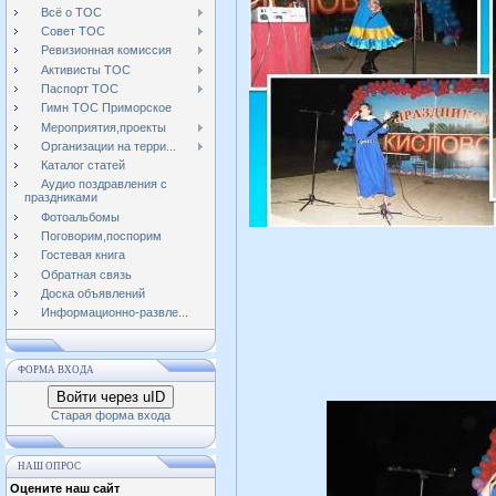
Всё о ТОС
Совет ТОС
Ревизионная комиссия
Активисты ТОС
Паспорт ТОС
Гимн ТОС Приморское
Мероприятия,проекты
Организации на терри...
Каталог статей
Аудио поздравления с
праздниками
Фотоальбомы
Поговорим,поспорим
Гостевая книга
Обратная связь
Доска объявлений
Информационно-развле...
ФОРМА ВХОДА
Войти через uID
Старая форма входа
НАШ ОПРОС
Оцените наш сайт