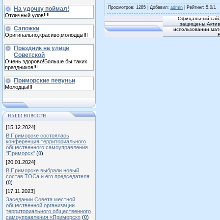
Просмотров
: 1285 |
Добавил
:
admin
|
Рейтинг
:
5.0
/
1
На удочку поймал!
Отличный улов!!!!
Офицальный сайт
защищены.Активн
Сапожки
использовании мат
Оригинально,красиво,молодцы!!!
Праздник на улице
Советской
Очень здорово!Больше бы таких
праздников!!!
Приморские певуньи
Молодцы!!!
НАШИ НОВОСТИ
[15.12.2024]
В Приморске состоялась
конференция территориального
общественного самоуправления
"Приморск"
(
0
)
[20.01.2024]
В Приморске выбрали новый
состав ТОСа и его председателя
(
0
)
[17.11.2023]
Заседании Совета местной
общественной организации
территориального общественного
самоуправления «Приморск»
(
0
)