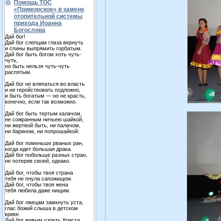
Помощь ТОС
«Приморское» в замене
отопительной системы
прихода Иоанна
Богослова
Дай бог!
Дай бог слепцам глаза вернуть
и спины выпрямить горбатым.
Дай бог быть богом хоть чуть-
чуть,
но быть нельзя чуть-чуть
распятым.
Дай бог не вляпаться во власть
и не геройствовать подложно,
и быть богатым — но не красть,
конечно, если так возможно.
Дай бог быть тертым калачом,
не сожранным ничьею шайкой,
ни жертвой быть, ни палачом,
ни барином, ни попрошайкой.
Дай бог поменьше рваных ран,
когда идет большая драка.
Дай бог побольше разных стран,
не потеряв своей, однако.
Дай бог, чтобы твоя страна
тебя не пнула сапожищем.
Дай бог, чтобы твоя жена
тебя любила даже нищим.
Дай бог лжецам замкнуть уста,
глас божий слыша в детском
крике.
Дай бог живым узреть Христа,