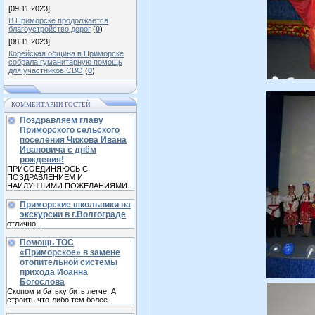
[09.11.2023]
В Приморске продолжается
благоустройство дорог
(
0
)
[08.11.2023]
Корейская община в Приморске
собрала гуманитарную помощь
для участников СВО
(
0
)
КОММЕНТАРИИ ГОСТЕЙ
Поздравляем главу
Приморского сельского
поселения Чижова Ивана
Ивановича с днём
рождения!
ПРИСОЕДИНЯЮСЬ С
ПОЗДРАВЛЕНИЕМ И
НАИЛУЧШИМИ ПОЖЕЛАНИЯМИ.
Приморские школьники на
экскурсии в г.Волгограде
отлично...
Помощь ТОС
«Приморское» в замене
отопительной системы
прихода Иоанна
Богослова
Скопом и батьку бить легче. А
строить что-либо тем более.