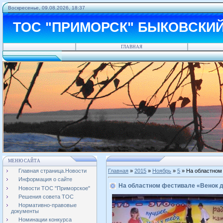
Воскресенье, 09.08.2026, 18:37
ТОС "ПРИМОРСК" БЫКОВСКИ
ГЛАВНАЯ
МЕНЮ САЙТА
Главная страница.Новости
Главная
»
2015
»
Ноябрь
»
5
» На областном
Информация о сайте
На областном фестивале «Венок 
Новости ТОС "Приморское"
Решения совета ТОС
Нормативно-правовые
документы
Номинации конкурса