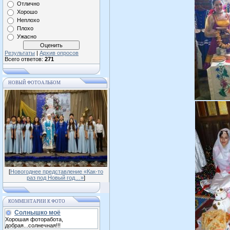
Отлично
Хорошо
Неплохо
Плохо
Ужасно
Результаты
|
Архив опросов
Всего ответов:
271
НОВЫЙ ФОТОАЛЬБОМ
[
Новогоднее представление «Как-то
раз под Новый год…»
]
КОММЕНТАРИИ К ФОТО
Солнышко моё
Хорошая фоторабота,
добрая...солнечная!!!