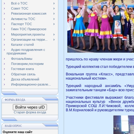
Всё о ТОС
Совет ТОС
Ревизионная комиссия
Активисты ТОС
Паспорт ТОС
Гимн ТОС Приморское
Мероприятия,проекты
Организации на терри...
Каталог статей
Аудио поздравления с
праздниками
Фотоальбомы
пришлось по нраву членам жюри и учас
Поговорим,поспорим
Турецкий коллектив стал победителем
Гостевая книга
Вокальная группа «Класс», представ
Обратная связь
национальный костюм».
Доска объявлений
Информационно-развле...
Турецкий народный ансамбль «Уму
зажигательным танцем «Бар» всю прис
Участники фестиваля выражают благо
ФОРМА ВХОДА
национальных культур «Венок дружбы
Приморской СОШ Л.И.Чижовой, коллек
Войти через uID
В.М.Корниловой и руководителям турец
Старая форма входа
НАШ ОПРОС
Оцените наш сайт