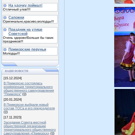
На удочку поймал!
Отличный улов!!!!
Сапожки
Оригинально,красиво,молодцы!!!
Праздник на улице
Советской
Очень здорово!Больше бы таких
праздников!!!
Приморские певуньи
Молодцы!!!
НАШИ НОВОСТИ
[15.12.2024]
В Приморске состоялась
конференция территориального
общественного самоуправления
"Приморск"
(
0
)
[20.01.2024]
В Приморске выбрали новый
состав ТОСа и его председателя
(
0
)
[17.11.2023]
Заседании Совета местной
общественной организации
территориального общественного
самоуправления «Приморск»
(
0
)