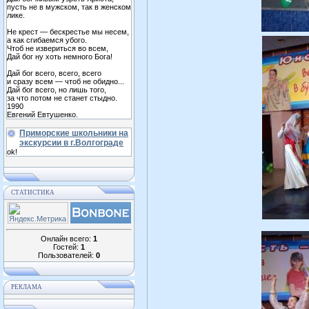
пусть не в мужском, так в женском
лике.
Не крест — бескрестье мы несем,
а как сгибаемся убого.
Чтоб не извериться во всем,
Дай бог ну хоть немного Бога!
Дай бог всего, всего, всего
и сразу всем — чтоб не обидно...
Дай бог всего, но лишь того,
за что потом не станет стыдно.
1990
Евгений Евтушенко.
Приморские школьники на
экскурсии в г.Волгограде
ok!
СТАТИСТИКА
Онлайн всего:
1
Гостей:
1
Пользователей:
0
РЕКЛАМА