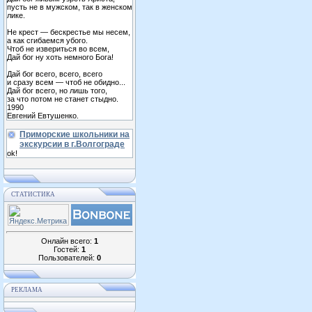
пусть не в мужском, так в женском
лике.
Не крест — бескрестье мы несем,
а как сгибаемся убого.
Чтоб не извериться во всем,
Дай бог ну хоть немного Бога!
Дай бог всего, всего, всего
и сразу всем — чтоб не обидно...
Дай бог всего, но лишь того,
за что потом не станет стыдно.
1990
Евгений Евтушенко.
Приморские школьники на
экскурсии в г.Волгограде
ok!
СТАТИСТИКА
Онлайн всего:
1
Гостей:
1
Пользователей:
0
РЕКЛАМА