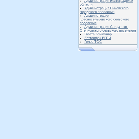
Администрация Волгоградской
области
Администрация Быковского
городского поселения
Администрация
Красносельцевского сельского
поселения
Администрация Солдатско-
Степновского сельского поселения
Газета Коммунар
Естгеофак ВГПИ
Голос ТОС