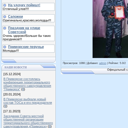
На удочку поймал!
Отличный улов!!!!
Сапожки
Оригинально,красиво,молодцы!!!
Праздник на улице
Советской
Очень здорово!Больше бы таких
праздников!!!
Приморские певуньи
Молодцы!!!
Просмотров
: 1066 |
Добавил
:
admin
|
Рейтинг
:
5.0
/
2
НАШИ НОВОСТИ
Офицальный са
[15.12.2024]
В Приморске состоялась
конференция территориального
общественного самоуправления
"Приморск"
(
0
)
[20.01.2024]
В Приморске выбрали новый
состав ТОСа и его председателя
(
0
)
[17.11.2023]
Заседании Совета местной
общественной организации
территориального общественного
самоуправления «Приморск»
(
0
)