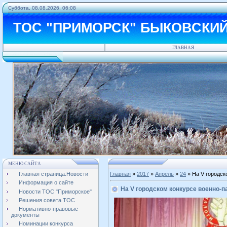
Суббота, 08.08.2026, 06:08
ТОС "ПРИМОРСК" БЫКОВСКИ
ГЛАВНАЯ
МЕНЮ САЙТА
Главная страница.Новости
Главная
»
2017
»
Апрель
»
24
» На V городск
Информация о сайте
На V городском конкурсе военно-п
Новости ТОС "Приморское"
Решения совета ТОС
Нормативно-правовые
документы
Номинации конкурса