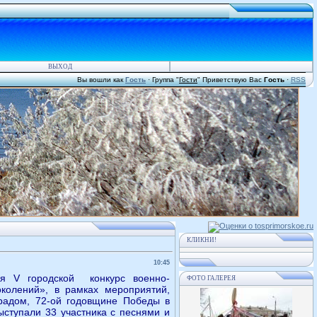
ВЫХОД
Вы вошли как
Гость
·
Группа
"
Гости
"
Приветствую Вас
Гость
·
RSS
КЛИКНИ!
10:45
я V городской конкурс военно-
ФОТО ГАЛЕРЕЯ
околений», в рамках мероприятий,
радом, 72-ой годовщине Победы в
ыступали 33 участника с песнями и