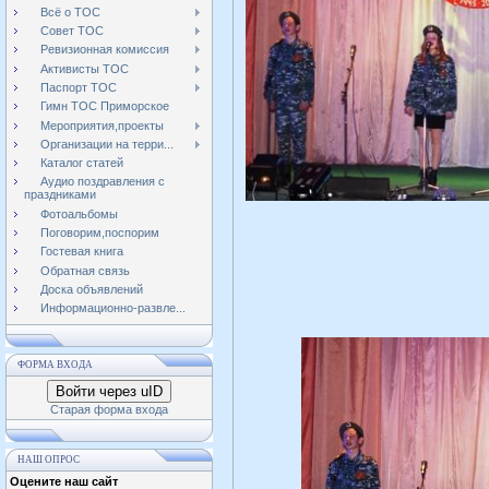
Всё о ТОС
Совет ТОС
Ревизионная комиссия
Активисты ТОС
Паспорт ТОС
Гимн ТОС Приморское
Мероприятия,проекты
Организации на терри...
Каталог статей
Аудио поздравления с
праздниками
Фотоальбомы
Поговорим,поспорим
Гостевая книга
Обратная связь
Доска объявлений
Информационно-развле...
ФОРМА ВХОДА
Войти через uID
Старая форма входа
НАШ ОПРОС
Оцените наш сайт