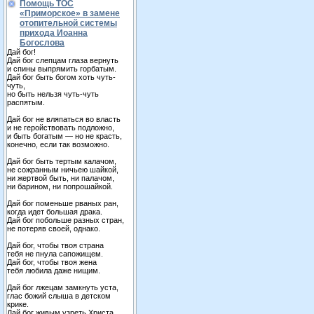
Помощь ТОС
«Приморское» в замене
отопительной системы
прихода Иоанна
Богослова
Дай бог!
Дай бог слепцам глаза вернуть
и спины выпрямить горбатым.
Дай бог быть богом хоть чуть-
чуть,
но быть нельзя чуть-чуть
распятым.
Дай бог не вляпаться во власть
и не геройствовать подложно,
и быть богатым — но не красть,
конечно, если так возможно.
Дай бог быть тертым калачом,
не сожранным ничьею шайкой,
ни жертвой быть, ни палачом,
ни барином, ни попрошайкой.
Дай бог поменьше рваных ран,
когда идет большая драка.
Дай бог побольше разных стран,
не потеряв своей, однако.
Дай бог, чтобы твоя страна
тебя не пнула сапожищем.
Дай бог, чтобы твоя жена
тебя любила даже нищим.
Дай бог лжецам замкнуть уста,
глас божий слыша в детском
крике.
Дай бог живым узреть Христа,