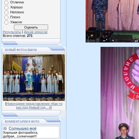
Отлично
Хорошо
Неплохо
Плохо
Ужасно
Результаты
|
Архив опросов
Всего ответов:
271
НОВЫЙ ФОТОАЛЬБОМ
[
Новогоднее представление «Как-то
раз под Новый год…»
]
КОММЕНТАРИИ К ФОТО
Солнышко моё
Хорошая фоторабота,
добрая...солнечная!!!