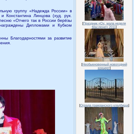
альную группу «Надежда России» в
и Константина Линцова (худ. рук.
песню «Отчего так в России берёзы
[
Праздник «Ох, мала неделя
 награждены Дипломами и Кубком
Маслена!» 2011
]
нны Благодарностями за развитие
ления.
[
Необыкновенный новогодний
концерт
]
[
Ограда гражданского кладбища
]