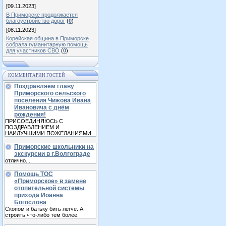
[09.11.2023]
В Приморске продолжается
благоустройство дорог
(
0
)
[08.11.2023]
Корейская община в Приморске
собрала гуманитарную помощь
для участников СВО
(
0
)
КОММЕНТАРИИ ГОСТЕЙ
Поздравляем главу
Приморского сельского
поселения Чижова Ивана
Ивановича с днём
рождения!
ПРИСОЕДИНЯЮСЬ С
ПОЗДРАВЛЕНИЕМ И
НАИЛУЧШИМИ ПОЖЕЛАНИЯМИ.
Приморские школьники на
экскурсии в г.Волгограде
отлично...
Помощь ТОС
«Приморское» в замене
отопительной системы
прихода Иоанна
Богослова
Скопом и батьку бить легче. А
строить что-либо тем более.