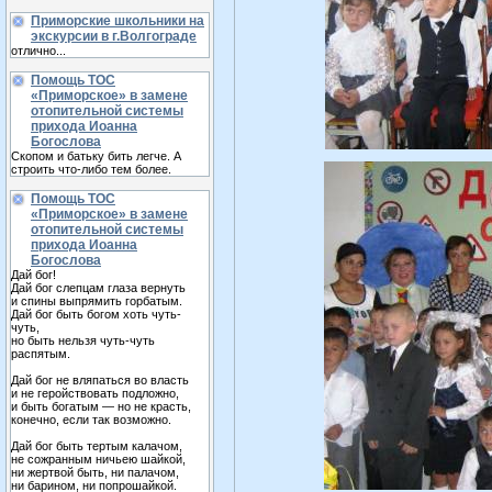
Приморские школьники на
экскурсии в г.Волгограде
отлично...
Помощь ТОС
«Приморское» в замене
отопительной системы
прихода Иоанна
Богослова
Скопом и батьку бить легче. А
строить что-либо тем более.
Помощь ТОС
«Приморское» в замене
отопительной системы
прихода Иоанна
Богослова
Дай бог!
Дай бог слепцам глаза вернуть
и спины выпрямить горбатым.
Дай бог быть богом хоть чуть-
чуть,
но быть нельзя чуть-чуть
распятым.
Дай бог не вляпаться во власть
и не геройствовать подложно,
и быть богатым — но не красть,
конечно, если так возможно.
Дай бог быть тертым калачом,
не сожранным ничьею шайкой,
ни жертвой быть, ни палачом,
ни барином, ни попрошайкой.