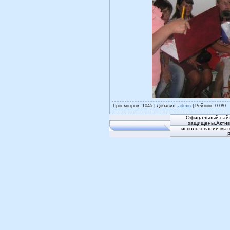
Просмотров
: 1045 |
Добавил
:
admin
|
Рейтинг
:
0.0
/
0
Офицальный сайт
защищены.Активн
использовании мат