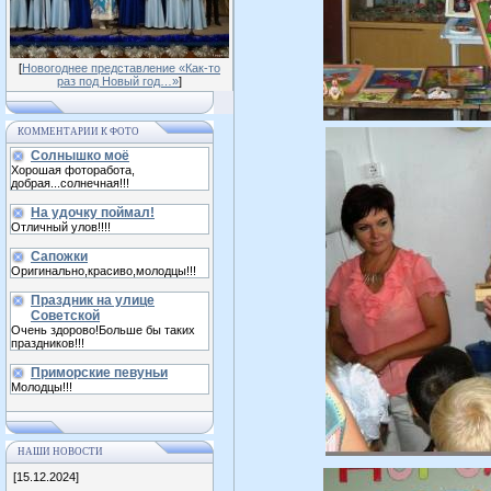
[
Новогоднее представление «Как-то
раз под Новый год…»
]
КОММЕНТАРИИ К ФОТО
Солнышко моё
Хорошая фоторабота,
добрая...солнечная!!!
На удочку поймал!
Отличный улов!!!!
Сапожки
Оригинально,красиво,молодцы!!!
Праздник на улице
Советской
Очень здорово!Больше бы таких
праздников!!!
Приморские певуньи
Молодцы!!!
НАШИ НОВОСТИ
[15.12.2024]