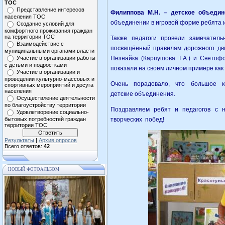
ТОС
Представление интересов
Филиппова М.Н. – детское объедине
населения ТОС
объединении в игровой форме ребята и
Создание условий для
комфортного проживания граждан
на территории ТОС
Также педагоги провели замечатель
Взаимодействие с
посвящённый правилам дорожного дви
муниципальными органами власти
Участие в организации работы
Незнайка (Карпушова Т.А.) и Светофо
с детьми и подростками
показали на своем личном примере как 
Участие в организации и
проведении культурно-массовых и
Очень порадовало, что большое к
спортивных мероприятий и досуга
населения
детские объединения.
Осуществление деятельности
по благоустройству территории
Поздравляем ребят и педагогов с 
Удовлетворение социально-
бытовых потребностей граждан
творческих побед!
территории ТОС
Результаты
|
Архив опросов
Всего ответов:
42
НОВЫЙ ФОТОАЛЬБОМ