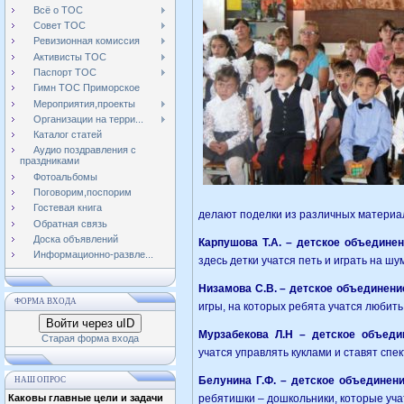
Всё о ТОС
Совет ТОС
Ревизионная комиссия
Активисты ТОС
Паспорт ТОС
Гимн ТОС Приморское
Мероприятия,проекты
Организации на терри...
Каталог статей
Аудио поздравления с
праздниками
Фотоальбомы
Поговорим,поспорим
Гостевая книга
делают поделки из различных материа
Обратная связь
Доска объявлений
Карпушова Т.А. – детское объедине
Информационно-развле...
здесь детки учатся петь и играть на ш
Низамова С.В. – детское объединени
ФОРМА ВХОДА
игры, на которых ребята учатся любить
Войти через uID
Мурзабекова Л.Н – детское объеди
Старая форма входа
учатся управлять куклами и ставят спек
Белунина Г.Ф. – детское объединен
НАШ ОПРОС
Каковы главные цели и задачи
ребятишки – дошкольники, которые уча