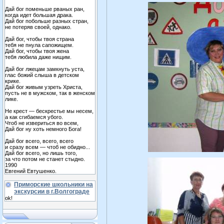
Дай бог поменьше рваных ран,
когда идет большая драка.
Дай бог побольше разных стран,
не потеряв своей, однако.
Дай бог, чтобы твоя страна
тебя не пнула сапожищем.
Дай бог, чтобы твоя жена
тебя любила даже нищим.
Дай бог лжецам замкнуть уста,
глас божий слыша в детском
крике.
Дай бог живым узреть Христа,
пусть не в мужском, так в женском
лике.
Не крест — бескрестье мы несем,
а как сгибаемся убого.
Чтоб не извериться во всем,
Дай бог ну хоть немного Бога!
Дай бог всего, всего, всего
и сразу всем — чтоб не обидно...
Дай бог всего, но лишь того,
за что потом не станет стыдно.
1990
Евгений Евтушенко.
Приморские школьники на
экскурсии в г.Волгограде
ok!