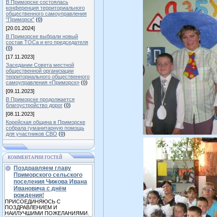
В Приморске состоялась
конференция территориального
общественного самоуправления
"Приморск"
(
0
)
[20.01.2024]
В Приморске выбрали новый
состав ТОСа и его председателя
(
0
)
[17.11.2023]
Заседании Совета местной
общественной организации
территориального общественного
самоуправления «Приморск»
(
0
)
[09.11.2023]
В Приморске продолжается
благоустройство дорог
(
0
)
[08.11.2023]
Корейская община в Приморске
собрала гуманитарную помощь
для участников СВО
(
0
)
КОММЕНТАРИИ ГОСТЕЙ
Поздравляем главу
Приморского сельского
поселения Чижова Ивана
Ивановича с днём
рождения!
ПРИСОЕДИНЯЮСЬ С
ПОЗДРАВЛЕНИЕМ И
НАИЛУЧШИМИ ПОЖЕЛАНИЯМИ.