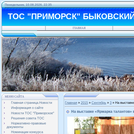
Понедельник, 10.08.2026, 22:35
ТОС "ПРИМОРСК" БЫКОВСКИ
ГЛАВНАЯ
МЕНЮ САЙТА
Главная страница.Новости
Главная
»
2015
»
Сентябрь
»
3
» На выставк
Информация о сайте
На выставке «Ярмарка талантов»
Новости ТОС "Приморское"
Решения совета ТОС
Нормативно-правовые
документы
Номинации конкурса