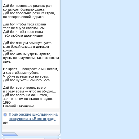
Дай бог поменьше рваных ран,
когда идет большая драка.
Дай бог побольше разных стран,
не потеряв своей, однако.
Дай бог, чтобы твоя страна
тебя не пнула сапожищем.
Дай бог, чтобы твоя жена
тебя любила даже нищим.
Дай бог лжецам замкнуть уста,
глас божий слыша в детском
крике.
Дай бог живым узреть Христа,
пусть не в мужском, так в женском
лике.
Не крест — бескрестье мы несем,
а как сгибаемся убого.
Чтоб не извериться во всем,
Дай бог ну хоть немного Бога!
Дай бог всего, всего, всего
и сразу всем — чтоб не обидно...
Дай бог всего, но лишь того,
за что потом не станет стыдно.
1990
Евгений Евтушенко.
Приморские школьники на
экскурсии в г.Волгограде
ok!