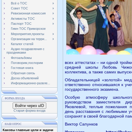
Всё о ТОС
Совет ТОС
Ревизионная комиссия
Активисты ТОС
Паспорт ТОС
Гимн ТОС Приморское
Мероприятия,проекты
Организации на терри...
Каталог статей
Аудио поздравления с
праздниками
Фотоальбомы
всех аттестатах – ни одной тройк
Поговорим,поспорим
средней школы Любовь Чижова
Гостевая книга
коллектива, а также самих выпуск
Обратная связь
Доска объявлений
Обладательницей «золотой» меда
Информационно-развле...
ответственно относившаяся к уч
государственного экзамена.
Особую атмосферу школьного
ФОРМА ВХОДА
руководством заместителя ди
Войти через uID
Яковлевой, теплые пожелания п
Старая форма входа
день расставания с любимыми у
сохранят в своей благодарной пам
Виктор Сапунков
НАШ ОПРОС
Каковы главные цели и задачи