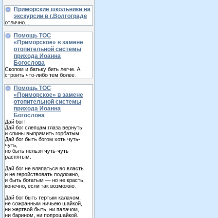
Приморские школьники на
экскурсии в г.Волгограде
отлично...
Помощь ТОС
«Приморское» в замене
отопительной системы
прихода Иоанна
Богослова
Скопом и батьку бить легче. А
строить что-либо тем более.
Помощь ТОС
«Приморское» в замене
отопительной системы
прихода Иоанна
Богослова
Дай бог!
Дай бог слепцам глаза вернуть
и спины выпрямить горбатым.
Дай бог быть богом хоть чуть-
чуть,
но быть нельзя чуть-чуть
распятым.
Дай бог не вляпаться во власть
и не геройствовать подложно,
и быть богатым — но не красть,
конечно, если так возможно.
Дай бог быть тертым калачом,
не сожранным ничьею шайкой,
ни жертвой быть, ни палачом,
ни барином, ни попрошайкой.