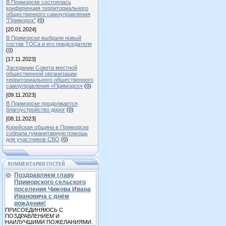
В Приморске состоялась
конференция территориального
общественного самоуправления
"Приморск"
(
0
)
[20.01.2024]
В Приморске выбрали новый
состав ТОСа и его председателя
(
0
)
[17.11.2023]
Заседании Совета местной
общественной организации
территориального общественного
самоуправления «Приморск»
(
0
)
[09.11.2023]
В Приморске продолжается
благоустройство дорог
(
0
)
[08.11.2023]
Корейская община в Приморске
собрала гуманитарную помощь
для участников СВО
(
0
)
КОММЕНТАРИИ ГОСТЕЙ
Поздравляем главу
Приморского сельского
поселения Чижова Ивана
Ивановича с днём
рождения!
ПРИСОЕДИНЯЮСЬ С
ПОЗДРАВЛЕНИЕМ И
НАИЛУЧШИМИ ПОЖЕЛАНИЯМИ.