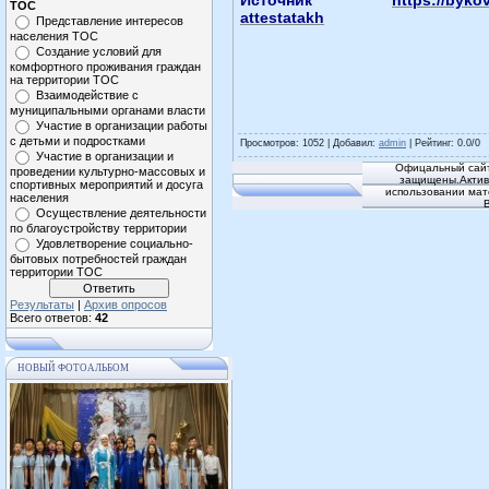
Источник
https://bykov
ТОС
attestatakh
Представление интересов
населения ТОС
Создание условий для
комфортного проживания граждан
на территории ТОС
Взаимодействие с
муниципальными органами власти
Участие в организации работы
с детьми и подростками
Просмотров
: 1052 |
Добавил
:
admin
|
Рейтинг
:
0.0
/
0
Участие в организации и
Офицальный сайт
проведении культурно-массовых и
защищены.Активн
спортивных мероприятий и досуга
использовании мат
населения
Осуществление деятельности
по благоустройству территории
Удовлетворение социально-
бытовых потребностей граждан
территории ТОС
Результаты
|
Архив опросов
Всего ответов:
42
НОВЫЙ ФОТОАЛЬБОМ