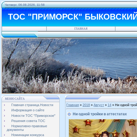
Четверг, 06.08.2026, 11:58
ТОС "ПРИМОРСК" БЫКОВСКИ
ГЛАВНАЯ
МЕНЮ САЙТА
Главная страница.Новости
Главная
»
2018
»
Август
»
14
» Ни одной трой
Информация о сайте
Ни одной тройки в аттестатах
Новости ТОС "Приморское"
Решения совета ТОС
Нормативно-правовые
документы
Номинации конкурса