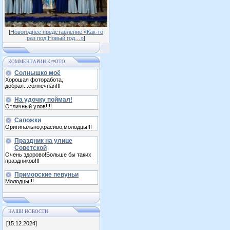
[
Новогоднее представление «Как-то
раз под Новый год…»
]
КОММЕНТАРИИ К ФОТО
Солнышко моё
Хорошая фоторабота,
добрая...солнечная!!!
На удочку поймал!
Отличный улов!!!!
Сапожки
Оригинально,красиво,молодцы!!!
Праздник на улице
Советской
Очень здорово!Больше бы таких
праздников!!!
Приморские певуньи
Молодцы!!!
НАШИ НОВОСТИ
[15.12.2024]