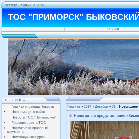
Четверг, 06.08.2026, 21:02
ТОС "ПРИМОРСК" БЫКОВСКИ
ГЛАВНАЯ
МЕНЮ САЙТА
Главная страница.Новости
Главная
»
2014
»
Декабрь
»
31
» Новогоднее
Информация о сайте
Новогоднее представление «Зимн
Новости ТОС "Приморское"
Решения совета ТОС
Нормативно-правовые
документы
Номинации конкурса