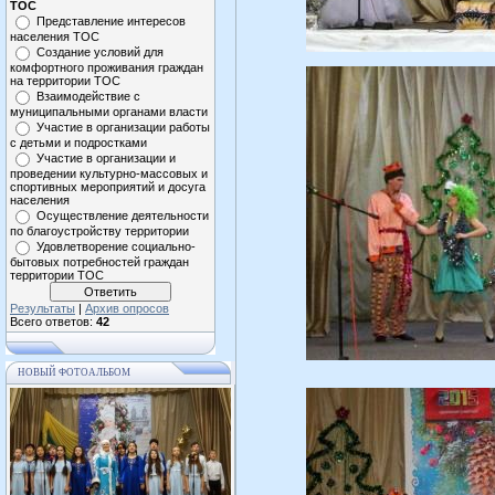
ТОС
Представление интересов
населения ТОС
Создание условий для
комфортного проживания граждан
на территории ТОС
Взаимодействие с
муниципальными органами власти
Участие в организации работы
с детьми и подростками
Участие в организации и
проведении культурно-массовых и
спортивных мероприятий и досуга
населения
Осуществление деятельности
по благоустройству территории
Удовлетворение социально-
бытовых потребностей граждан
территории ТОС
Результаты
|
Архив опросов
Всего ответов:
42
НОВЫЙ ФОТОАЛЬБОМ