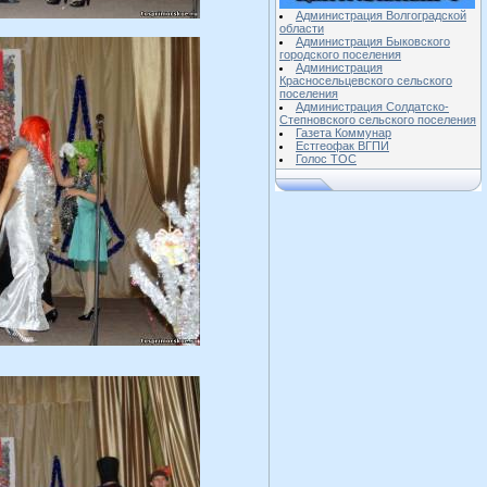
Администрация Волгоградской
области
Администрация Быковского
городского поселения
Администрация
Красносельцевского сельского
поселения
Администрация Солдатско-
Степновского сельского поселения
Газета Коммунар
Естгеофак ВГПИ
Голос ТОС