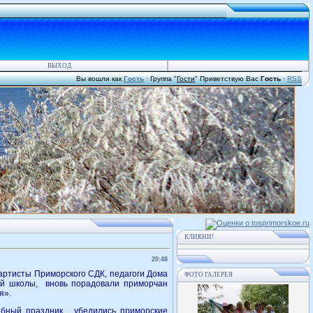
ВЫХОД
Вы вошли как
Гость
·
Группа
"
Гости
"
Приветствую Вас
Гость
·
RSS
КЛИКНИ!
20:48
 артисты Приморского СДК, педагоги Дома
ФОТО ГАЛЕРЕЯ
кой школы, вновь порадовали приморчан
я».
бный праздник, убедились приморские