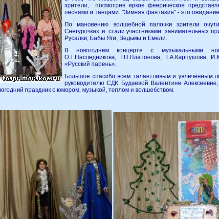
зрители, посмотрев яркое феерическое представл
песнями и танцами. "Зимняя фантазия" - это ожидание 
По мановению волшебной палочки зрители очу
Снегурочка» и стали участниками занимательных пр
Русалки, Бабы Яги, Ведьмы и Емели.
В новогоднем концерте с музыкальными но
О.Г.Наследникова, Т.П.Платонова, Т.А.Карпушова, 
«Русский парень».
Большое спасибо всем талантливым и увлечённым л
руководителю СДК Будаевой Валентине Алексеевне
огодний праздник с юмором, музыкой, теплом и волшебством.