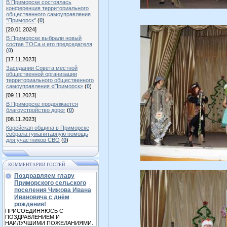
В Приморске состоялась
конференция территориального
общественного самоуправления
"Приморск"
(
0
)
[20.01.2024]
В Приморске выбрали новый
состав ТОСа и его председателя
(
0
)
[17.11.2023]
Заседании Совета местной
общественной организации
территориального общественного
самоуправления «Приморск»
(
0
)
[09.11.2023]
В Приморске продолжается
благоустройство дорог
(
0
)
[08.11.2023]
Корейская община в Приморске
собрала гуманитарную помощь
для участников СВО
(
0
)
КОММЕНТАРИИ ГОСТЕЙ
Поздравляем главу
Приморского сельского
поселения Чижова Ивана
Ивановича с днём
рождения!
ПРИСОЕДИНЯЮСЬ С
ПОЗДРАВЛЕНИЕМ И
НАИЛУЧШИМИ ПОЖЕЛАНИЯМИ.