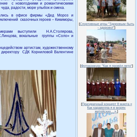
ение с новогодними и романтическими
чуда, радости, море улыбок и смеха.
тились в офисе фирмы «Дед Мороз и
иключений сказочных героев – Кикиморы,
[
Спортивные игры "Здоровым быть
- здорово!"
]
мерами выступили Н.А.Столярова,
И.К.Линцова, вокальные группы «Соло» и
ицедейством артистам, художественному
, директору СДК Корниловой Валентине
[
Фотоконкурс "Как я провёл лето"
]
[
Праздничный концерт 8 марта «
Как каравелла я в морях
житейских…».
]