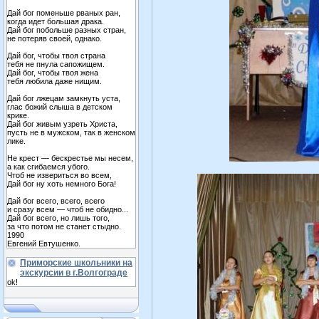
Дай бог поменьше рваных ран,
когда идет большая драка.
Дай бог побольше разных стран,
не потеряв своей, однако.
Дай бог, чтобы твоя страна
тебя не пнула сапожищем.
Дай бог, чтобы твоя жена
тебя любила даже нищим.
Дай бог лжецам замкнуть уста,
глас божий слыша в детском
крике.
Дай бог живым узреть Христа,
пусть не в мужском, так в женском
лике.
Не крест — бескрестье мы несем,
а как сгибаемся убого.
Чтоб не извериться во всем,
Дай бог ну хоть немного Бога!
Дай бог всего, всего, всего
и сразу всем — чтоб не обидно...
Дай бог всего, но лишь того,
за что потом не станет стыдно.
1990
Евгений Евтушенко.
Приморские школьники на
экскурсии в г.Волгограде
ok!