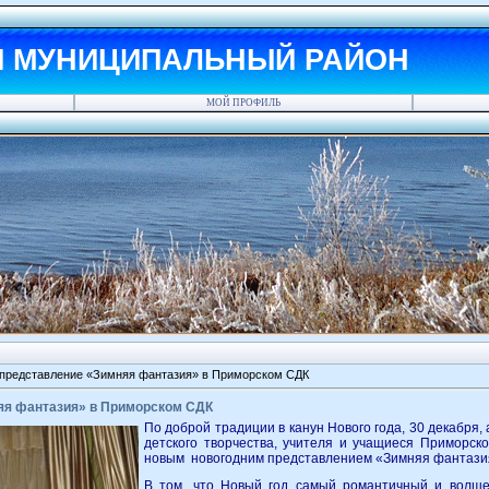
Й МУНИЦИПАЛЬНЫЙ РАЙОН
МОЙ ПРОФИЛЬ
 представление «Зимняя фантазия» в Приморском СДК
яя фантазия» в Приморском СДК
По доброй традиции в канун Нового года, 30 декабря,
детского творчества, учителя и учащиеся Приморс
новым новогодним представлением «Зимняя фантази
В том, что Новый год самый романтичный и волше