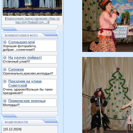
[
Новогоднее представление «Как-то
раз под Новый год…»
]
КОММЕНТАРИИ К ФОТО
Солнышко моё
Хорошая фоторабота,
добрая...солнечная!!!
На удочку поймал!
Отличный улов!!!!
Сапожки
Оригинально,красиво,молодцы!!!
Праздник на улице
Советской
Очень здорово!Больше бы таких
праздников!!!
Приморские певуньи
Молодцы!!!
НАШИ НОВОСТИ
[15.12.2024]