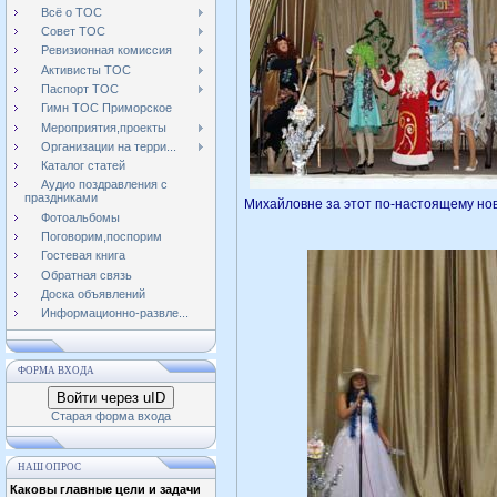
Всё о ТОС
Совет ТОС
Ревизионная комиссия
Активисты ТОС
Паспорт ТОС
Гимн ТОС Приморское
Мероприятия,проекты
Организации на терри...
Каталог статей
Аудио поздравления с
праздниками
Михайловне за этот по-настоящему нов
Фотоальбомы
Поговорим,поспорим
Гостевая книга
Обратная связь
Доска объявлений
Информационно-развле...
ФОРМА ВХОДА
Войти через uID
Старая форма входа
НАШ ОПРОС
Каковы главные цели и задачи