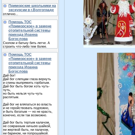
Приморские школьники на
экскурсии в г.Волгограде
отлично...
Помощь ТОС
«Приморское» в замене
отопительной системы
прихода Иоанна
Богослова
Скопом и батьку бить легче. А
строить что-либо тем более.
Помощь ТОС
«Приморское» в замене
отопительной системы
прихода Иоанна
Богослова
Дай бог!
Дай бог слепцам глаза вернуть
и спины выпрямить горбатым.
Дай бог быть богом хоть чуть-
чуть,
но быть нельзя чуть-чуть
распятым.
Дай бог не вляпаться во власть
и не геройствовать подложно,
и быть богатым — но не красть,
конечно, если так возможно.
Дай бог быть тертым калачом,
не сожранным ничьею шайкой,
ни жертвой быть, ни палачом,
ни барином, ни попрошайкой.