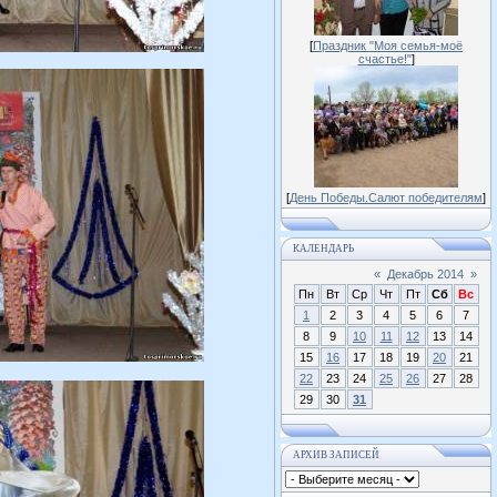
[
Праздник "Моя семья-моё
счастье!"
]
[
День Победы.Салют победителям
]
КАЛЕНДАРЬ
«
Декабрь 2014
»
Пн
Вт
Ср
Чт
Пт
Сб
Вс
1
2
3
4
5
6
7
8
9
10
11
12
13
14
15
16
17
18
19
20
21
22
23
24
25
26
27
28
29
30
31
АРХИВ ЗАПИСЕЙ