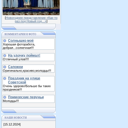
[
Новогоднее представление «Как-то
раз под Новый год…»
]
КОММЕНТАРИИ К ФОТО
Солнышко моё
Хорошая фоторабота,
добрая...солнечная!!!
На удочку поймал!
Отличный улов!!!!
Сапожки
Оригинально,красиво,молодцы!!!
Праздник на улице
Советской
Очень здорово!Больше бы таких
праздников!!!
Приморские певуньи
Молодцы!!!
НАШИ НОВОСТИ
[15.12.2024]