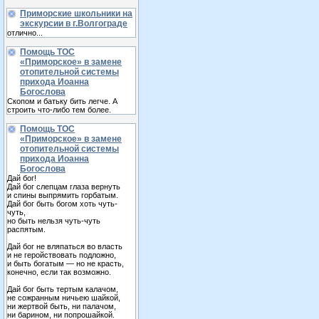
Приморские школьники на
экскурсии в г.Волгограде
отлично...
Помощь ТОС
«Приморское» в замене
отопительной системы
прихода Иоанна
Богослова
Скопом и батьку бить легче. А
строить что-либо тем более.
Помощь ТОС
«Приморское» в замене
отопительной системы
прихода Иоанна
Богослова
Дай бог!
Дай бог слепцам глаза вернуть
и спины выпрямить горбатым.
Дай бог быть богом хоть чуть-
чуть,
но быть нельзя чуть-чуть
распятым.
Дай бог не вляпаться во власть
и не геройствовать подложно,
и быть богатым — но не красть,
конечно, если так возможно.
Дай бог быть тертым калачом,
не сожранным ничьею шайкой,
ни жертвой быть, ни палачом,
ни барином, ни попрошайкой.