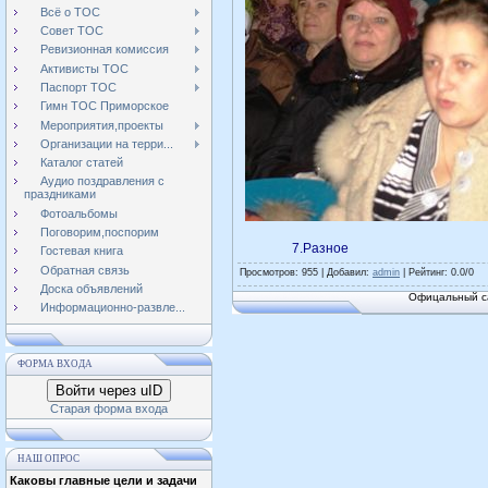
Всё о ТОС
Совет ТОС
Ревизионная комиссия
Активисты ТОС
Паспорт ТОС
Гимн ТОС Приморское
Мероприятия,проекты
Организации на терри...
Каталог статей
Аудио поздравления с
праздниками
Фотоальбомы
Поговорим,поспорим
7.Разное
Гостевая книга
Обратная связь
Просмотров
: 955 |
Добавил
:
admin
|
Рейтинг
:
0.0
/
0
Доска объявлений
Офицальный са
Информационно-развле...
ФОРМА ВХОДА
Войти через uID
Старая форма входа
НАШ ОПРОС
Каковы главные цели и задачи