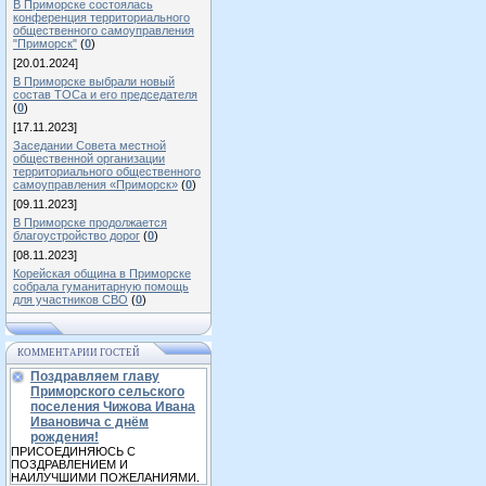
В Приморске состоялась
конференция территориального
общественного самоуправления
"Приморск"
(
0
)
[20.01.2024]
В Приморске выбрали новый
состав ТОСа и его председателя
(
0
)
[17.11.2023]
Заседании Совета местной
общественной организации
территориального общественного
самоуправления «Приморск»
(
0
)
[09.11.2023]
В Приморске продолжается
благоустройство дорог
(
0
)
[08.11.2023]
Корейская община в Приморске
собрала гуманитарную помощь
для участников СВО
(
0
)
КОММЕНТАРИИ ГОСТЕЙ
Поздравляем главу
Приморского сельского
поселения Чижова Ивана
Ивановича с днём
рождения!
ПРИСОЕДИНЯЮСЬ С
ПОЗДРАВЛЕНИЕМ И
НАИЛУЧШИМИ ПОЖЕЛАНИЯМИ.