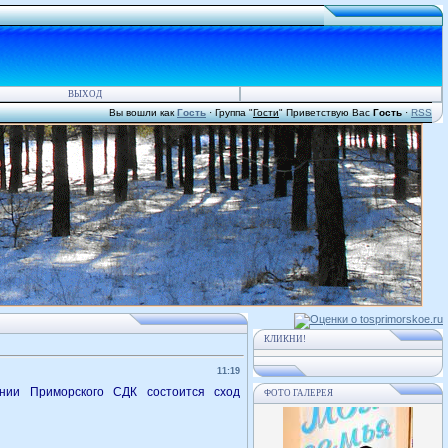
ВЫХОД
Вы вошли как
Гость
·
Группа
"
Гости
"
Приветствую Вас
Гость
·
RSS
КЛИКНИ!
11:19
ании Приморского СДК состоится сход
ФОТО ГАЛЕРЕЯ