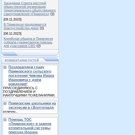
Заседании Совета местной
общественной организации
территориального общественного
самоуправления «Приморск»
(
0
)
[09.11.2023]
В Приморске продолжается
благоустройство дорог
(
0
)
[08.11.2023]
Корейская община в Приморске
собрала гуманитарную помощь
для участников СВО
(
0
)
КОММЕНТАРИИ ГОСТЕЙ
Поздравляем главу
Приморского сельского
поселения Чижова Ивана
Ивановича с днём
рождения!
ПРИСОЕДИНЯЮСЬ С
ПОЗДРАВЛЕНИЕМ И
НАИЛУЧШИМИ ПОЖЕЛАНИЯМИ.
Приморские школьники на
экскурсии в г.Волгограде
отлично...
Помощь ТОС
«Приморское» в замене
отопительной системы
прихода Иоанна