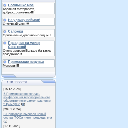
Солнышко моё
Хорошая фоторабота,
добрая...солнечная!!!
На удочку поймал!
Отличный улов!!!!
Сапожки
Оригинально,красиво,молодцы!!!
Праздник на улице
Советской
Очень здорово!Больше бы таких
праздников!!!
Приморские певуньи
Молодцы!!!
НАШИ НОВОСТИ
[15.12.2024]
В Приморске состоялась
конференция территориального
общественного самоуправления
"Приморск"
(
0
)
[20.01.2024]
В Приморске выбрали новый
состав ТОСа и его председателя
(
0
)
[17.11.2023]