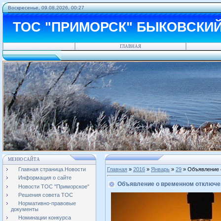
Воскресенье, 09.08.2026, 00:27
ТОС "ПРИМОРСК" БЫКОВСКИ
ГЛАВНАЯ
МЕНЮ САЙТА
Главная страница.Новости
Главная
»
2016
»
Январь
»
29
» Объявление о
Информация о сайте
Объявление о временном отключени
Новости ТОС "Приморское"
Решения совета ТОС
Нормативно-правовые
документы
Номинации конкурса