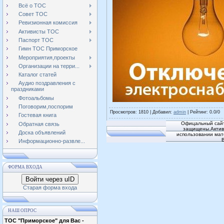
Всё о ТОС
Совет ТОС
Ревизионная комиссия
Активисты ТОС
Паспорт ТОС
Гимн ТОС Приморское
Мероприятия,проекты
Организации на терри...
Каталог статей
Аудио поздравления с
праздниками
Фотоальбомы
Поговорим,поспорим
Просмотров
: 1810 |
Добавил
:
admin
|
Рейтинг
:
0.0
/
0
Гостевая книга
Офицальный сайт
Обратная связь
защищены.Активн
Доска объявлений
использовании мат
Информационно-развле...
ФОРМА ВХОДА
Войти через uID
Старая форма входа
НАШ ОПРОС
ТОС "Приморское" для Вас -