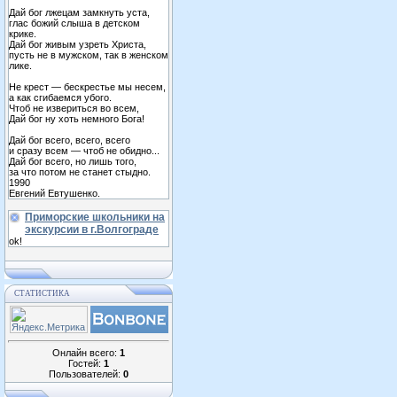
Дай бог лжецам замкнуть уста,
глас божий слыша в детском
крике.
Дай бог живым узреть Христа,
пусть не в мужском, так в женском
лике.
Не крест — бескрестье мы несем,
а как сгибаемся убого.
Чтоб не извериться во всем,
Дай бог ну хоть немного Бога!
Дай бог всего, всего, всего
и сразу всем — чтоб не обидно...
Дай бог всего, но лишь того,
за что потом не станет стыдно.
1990
Евгений Евтушенко.
Приморские школьники на
экскурсии в г.Волгограде
ok!
СТАТИСТИКА
Онлайн всего:
1
Гостей:
1
Пользователей:
0