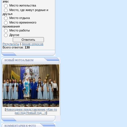
это:
Место жительства
Место, где живут родные и
друзья
Место отдыха
Место временного
проживания
Место работы
Другое
Результаты
|
Архив опросов
Всего ответов:
130
НОВЫЙ ФОТОАЛЬБОМ
[
Новогоднее представление «Как-то
раз под Новый год…»
]
КОММЕНТАРИИ К ФОТО