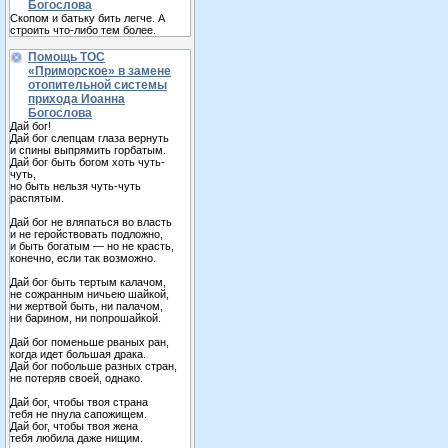
Богослова
Скопом и батьку бить легче. А
строить что-либо тем более.
Помощь ТОС
«Приморское» в замене
отопительной системы
прихода Иоанна
Богослова
Дай бог!
Дай бог слепцам глаза вернуть
и спины выпрямить горбатым.
Дай бог быть богом хоть чуть-
чуть,
но быть нельзя чуть-чуть
распятым.
Дай бог не вляпаться во власть
и не геройствовать подложно,
и быть богатым — но не красть,
конечно, если так возможно.
Дай бог быть тертым калачом,
не сожранным ничьею шайкой,
ни жертвой быть, ни палачом,
ни барином, ни попрошайкой.
Дай бог поменьше рваных ран,
когда идет большая драка.
Дай бог побольше разных стран,
не потеряв своей, однако.
Дай бог, чтобы твоя страна
тебя не пнула сапожищем.
Дай бог, чтобы твоя жена
тебя любила даже нищим.