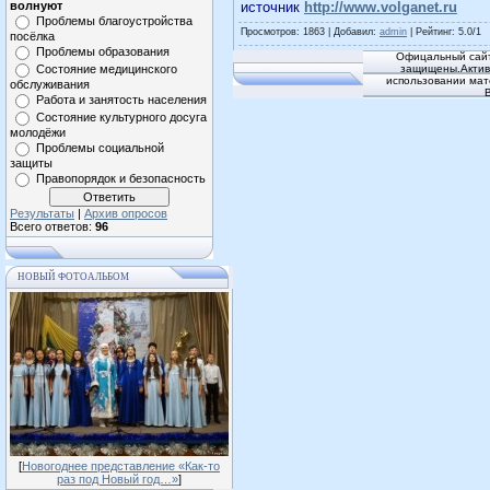
волнуют
источник
http://www.volganet.ru
Проблемы благоустройства
Просмотров
: 1863 |
Добавил
:
admin
|
Рейтинг
:
5.0
/
1
посёлка
Проблемы образования
Офицальный сайт
Состояние медицинского
защищены.Активн
использовании мат
обслуживания
Работа и занятость населения
Состояние культурного досуга
молодёжи
Проблемы социальной
защиты
Правопорядок и безопасность
Результаты
|
Архив опросов
Всего ответов:
96
НОВЫЙ ФОТОАЛЬБОМ
[
Новогоднее представление «Как-то
раз под Новый год…»
]