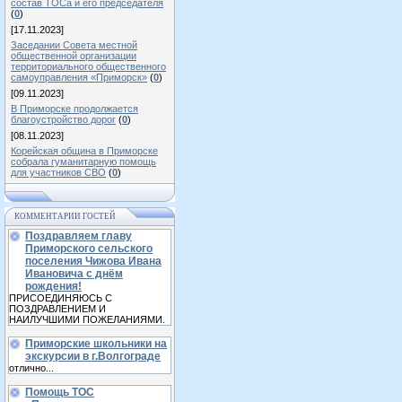
состав ТОСа и его председателя
(
0
)
[17.11.2023]
Заседании Совета местной
общественной организации
территориального общественного
самоуправления «Приморск»
(
0
)
[09.11.2023]
В Приморске продолжается
благоустройство дорог
(
0
)
[08.11.2023]
Корейская община в Приморске
собрала гуманитарную помощь
для участников СВО
(
0
)
КОММЕНТАРИИ ГОСТЕЙ
Поздравляем главу
Приморского сельского
поселения Чижова Ивана
Ивановича с днём
рождения!
ПРИСОЕДИНЯЮСЬ С
ПОЗДРАВЛЕНИЕМ И
НАИЛУЧШИМИ ПОЖЕЛАНИЯМИ.
Приморские школьники на
экскурсии в г.Волгограде
отлично...
Помощь ТОС