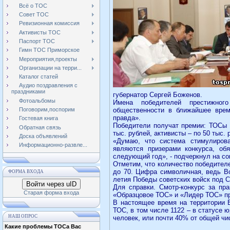
Всё о ТОС
Совет ТОС
Ревизионная комиссия
Активисты ТОС
Паспорт ТОС
Гимн ТОС Приморское
Мероприятия,проекты
Организации на терри...
Каталог статей
Аудио поздравления с
праздниками
губернатор Сергей Боженов.
Фотоальбомы
Имена победителей престижного
общественности в ближайшее врем
Поговорим,поспорим
правда».
Гостевая книга
Победители получат премии: ТОСы -
Обратная связь
тыс. рублей, активисты – по 50 тыс. 
Доска объявлений
«Думаю, что система стимулирова
Информационно-развле...
являются призерами конкурса, об
следующий год», - подчеркнул на с
Отметим, что количество победител
до 70. Цифра символичная, ведь Во
ФОРМА ВХОДА
летия Победы советских войск под 
Войти через uID
Для справки. Смотр-конкурс за пра
Старая форма входа
«Образцовое ТОС» и «Лидер ТОС» пр
В настоящее время на территории В
ТОС, в том числе 1122 – в статусе
НАШ ОПРОС
человек, или почти 40% от общей чи
Какие проблемы ТОСа Вас