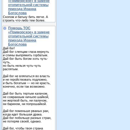
«Приморское» в замене
отопительной системы
прихода Иоанна
Богослова
Скопом и батьку бить легче. А
строить что-либо тем более.
Помощь ТОС
«Приморское» в замене
отопительной системы
прихода Иоанна
Богослова
Дай бог!
Дай бог слепцам глаза вернуть
и спины выпрямить горбатым.
Дай бог быть богом хоть чуть-
чуть,
но быть нельзя чуть-чуть
распятым.
Дай бог не вляпаться во власть
и не геройствовать подложно,
и быть богатым — но не красть,
конечно, если так возможно.
Дай бог быть тертым калачом,
не сожранным ничьею шайкой,
ни жертвой быть, ни палачом,
ни барином, ни попрошайкой.
Дай бог поменьше рваных ран,
когда идет большая драка.
Дай бог побольше разных стран,
не потеряв своей, однако.
Дай бог, чтобы твоя страна