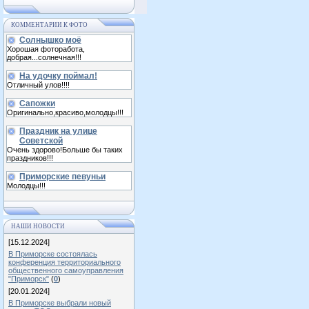
КОММЕНТАРИИ К ФОТО
Солнышко моё
Хорошая фоторабота,
добрая...солнечная!!!
На удочку поймал!
Отличный улов!!!!
Сапожки
Оригинально,красиво,молодцы!!!
Праздник на улице
Советской
Очень здорово!Больше бы таких
праздников!!!
Приморские певуньи
Молодцы!!!
НАШИ НОВОСТИ
[15.12.2024]
В Приморске состоялась
конференция территориального
общественного самоуправления
"Приморск"
(
0
)
[20.01.2024]
В Приморске выбрали новый