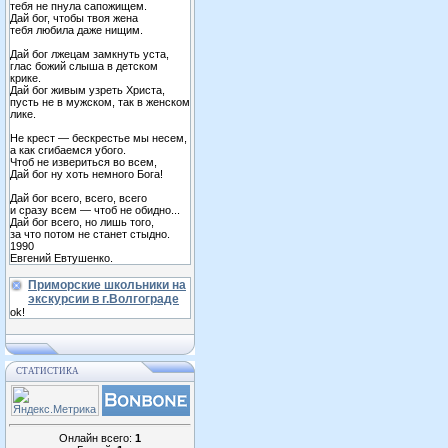
тебя не пнула сапожищем.
Дай бог, чтобы твоя жена
тебя любила даже нищим.
Дай бог лжецам замкнуть уста,
глас божий слыша в детском
крике.
Дай бог живым узреть Христа,
пусть не в мужском, так в женском
лике.
Не крест — бескрестье мы несем,
а как сгибаемся убого.
Чтоб не извериться во всем,
Дай бог ну хоть немного Бога!
Дай бог всего, всего, всего
и сразу всем — чтоб не обидно...
Дай бог всего, но лишь того,
за что потом не станет стыдно.
1990
Евгений Евтушенко.
Приморские школьники на
экскурсии в г.Волгограде
ok!
СТАТИСТИКА
Онлайн всего:
1