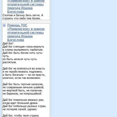
«Приморское» в замене
отопительной системы
прихода Иоанна
Богослова
Скопом и батьку бить легче. А
строить что-либо тем более.
Помощь ТОС
«Приморское» в замене
отопительной системы
прихода Иоанна
Богослова
Дай бог!
Дай бог слепцам глаза вернуть
и спины выпрямить горбатым.
Дай бог быть богом хоть чуть-
чуть,
но быть нельзя чуть-чуть
распятым.
Дай бог не вляпаться во власть
и не геройствовать подложно,
и быть богатым — но не красть,
конечно, если так возможно.
Дай бог быть тертым калачом,
не сожранным ничьею шайкой,
ни жертвой быть, ни палачом,
ни барином, ни попрошайкой.
Дай бог поменьше рваных ран,
когда идет большая драка.
Дай бог побольше разных стран,
не потеряв своей, однако.
Дай бог, чтобы твоя страна