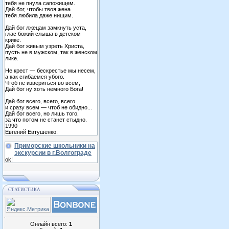
тебя не пнула сапожищем.
Дай бог, чтобы твоя жена
тебя любила даже нищим.
Дай бог лжецам замкнуть уста,
глас божий слыша в детском
крике.
Дай бог живым узреть Христа,
пусть не в мужском, так в женском
лике.
Не крест — бескрестье мы несем,
а как сгибаемся убого.
Чтоб не извериться во всем,
Дай бог ну хоть немного Бога!
Дай бог всего, всего, всего
и сразу всем — чтоб не обидно...
Дай бог всего, но лишь того,
за что потом не станет стыдно.
1990
Евгений Евтушенко.
Приморские школьники на
экскурсии в г.Волгограде
ok!
СТАТИСТИКА
Онлайн всего:
1