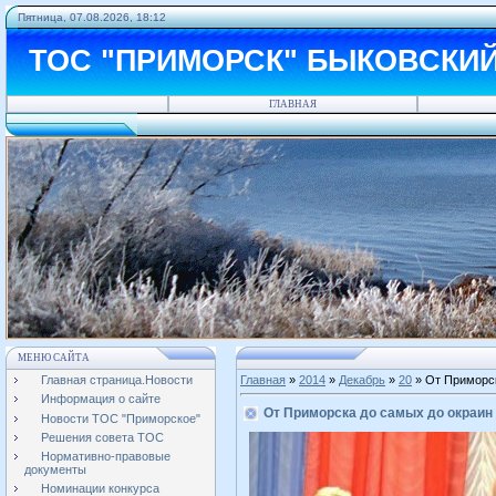
Пятница, 07.08.2026, 18:12
ТОС "ПРИМОРСК" БЫКОВСКИ
ГЛАВНАЯ
МЕНЮ САЙТА
Главная страница.Новости
Главная
»
2014
»
Декабрь
»
20
» От Приморск
Информация о сайте
От Приморска до самых до окраин
Новости ТОС "Приморское"
Решения совета ТОС
Нормативно-правовые
документы
Номинации конкурса