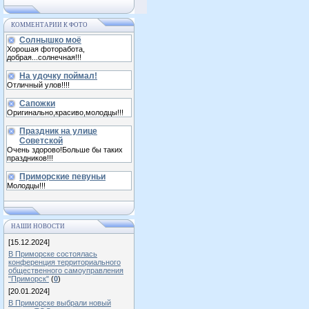
КОММЕНТАРИИ К ФОТО
Солнышко моё
Хорошая фоторабота,
добрая...солнечная!!!
На удочку поймал!
Отличный улов!!!!
Сапожки
Оригинально,красиво,молодцы!!!
Праздник на улице
Советской
Очень здорово!Больше бы таких
праздников!!!
Приморские певуньи
Молодцы!!!
НАШИ НОВОСТИ
[15.12.2024]
В Приморске состоялась
конференция территориального
общественного самоуправления
"Приморск"
(
0
)
[20.01.2024]
В Приморске выбрали новый