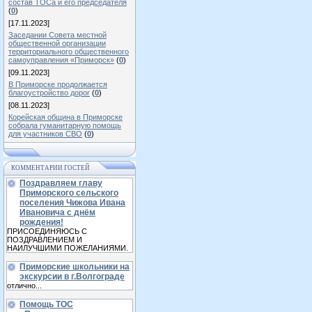
состав ТОСа и его председателя
(
0
)
[17.11.2023]
Заседании Совета местной
общественной организации
территориального общественного
самоуправления «Приморск»
(
0
)
[09.11.2023]
В Приморске продолжается
благоустройство дорог
(
0
)
[08.11.2023]
Корейская община в Приморске
собрала гуманитарную помощь
для участников СВО
(
0
)
КОММЕНТАРИИ ГОСТЕЙ
Поздравляем главу
Приморского сельского
поселения Чижова Ивана
Ивановича с днём
рождения!
ПРИСОЕДИНЯЮСЬ С
ПОЗДРАВЛЕНИЕМ И
НАИЛУЧШИМИ ПОЖЕЛАНИЯМИ.
Приморские школьники на
экскурсии в г.Волгограде
отлично...
Помощь ТОС