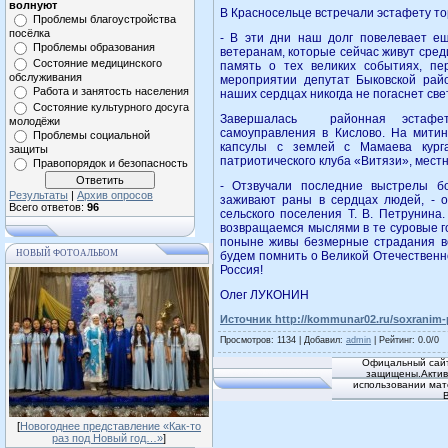
волнуют
В Красносельце встречали эстафету т
Проблемы благоустройства
посёлка
- В эти дни наш долг повелевает ещ
Проблемы образования
ветеранам, которые сейчас живут среди
Состояние медицинского
память о тех великих событиях, пе
обслуживания
мероприятии депутат Быковской рай
Работа и занятость населения
наших сердцах никогда не погаснет св
Состояние культурного досуга
Завершалась районная эстафета 
молодёжи
самоуправления в Кислово. На митин
Проблемы социальной
капсулы с землей с Мамаева курга
защиты
патриотического клуба «Витязи», мест
Правопорядок и безопасность
- Отзвучали последние выстрелы б
Результаты
|
Архив опросов
заживают раны в сердцах людей, - о
Всего ответов:
96
сельского поселения Т. В. Петрунина
возвращаемся мыслями в те суровые го
поныне живы безмерные страдания в
НОВЫЙ ФОТОАЛЬБОМ
будем помнить о Великой Отечественн
Россия!
Олег ЛУКОНИН
Источник http://kommunar02.ru/soxranim-
Просмотров
: 1134 |
Добавил
:
admin
|
Рейтинг
:
0.0
/
0
Офицальный сайт
защищены.Активн
использовании мат
[
Новогоднее представление «Как-то
раз под Новый год…»
]