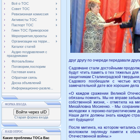
Всё о ТОС
Совет ТОС
Ревизионная комиссия
Активисты ТОС
Паспорт ТОС
Гимн ТОС Приморское
Мероприятия,проекты
Организации на терри...
Каталог статей
Аудио поздравления с
праздниками
друг другу по очереди передавали дру
Фотоальбомы
Поговорим,поспорим
Садовчане стали достойными продолжа
Гостевая книга
будут чтить память о тех тяжелых для
защитникам Сталинградской твердыни.
Обратная связь
Садового пообещали с честью вст
Доска объявлений
замечательной дате все хорошие дела 
Информационно-развле...
«О каждом сражении Великой Отечес
обязаны помнить. Мы не вправе забыват
собственной жизни, - отметила на ми
ФОРМА ВХОДА
Михайловна Мосиенко. - Мы сохраним 
молодежи к героико-патриотическим д
Войти через uID
Наши дети должны знать каждую стран
Старая форма входа
нет будущего!
После митинга, на котором читались 
возложили гирлянду памяти к обел
НАШ ОПРОС
Отечественной войны.»
Какие проблемы ТОСа Вас