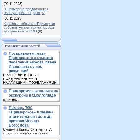
[09.11.2023]
В Приморске продолжается
благоустройство дорог
(
0
)
[08.11.2023]
Корейская община в Приморске
собрала гуманитарную помощь
для участников СВО
(
0
)
КОММЕНТАРИИ ГОСТЕЙ
Поздравляем главу
Приморского сельского
поселения Чижова Ивана
Ивановича с днём
рождения!
ПРИСОЕДИНЯЮСЬ С
ПОЗДРАВЛЕНИЕМ И
НАИЛУЧШИМИ ПОЖЕЛАНИЯМИ.
Приморские школьники на
экскурсии в г.Волгограде
отлично...
Помощь ТОС
«Приморское» в замене
отопительной системы
прихода Иоанна
Богослова
Скопом и батьку бить легче. А
строить что-либо тем более.