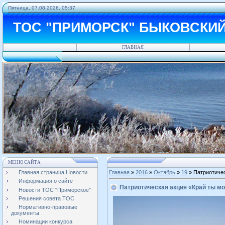
Пятница, 07.08.2026, 05:37
ТОС "ПРИМОРСК" БЫКОВСКИ
ГЛАВНАЯ
МЕНЮ САЙТА
Главная страница.Новости
Главная
»
2016
»
Октябрь
»
19
» Патриотичес
Информация о сайте
Патриотическая акция «Край ты м
Новости ТОС "Приморское"
Решения совета ТОС
Нормативно-правовые
документы
Номинации конкурса