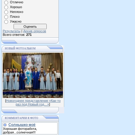
Отлично
Хорошо
Неплохо
Плохо
Ужасно
Результаты
|
Архив опросов
Всего ответов:
271
НОВЫЙ ФОТОАЛЬБОМ
[
Новогоднее представление «Как-то
раз под Новый год…»
]
КОММЕНТАРИИ К ФОТО
Солнышко моё
Хорошая фоторабота,
добрая...солнечная!!!