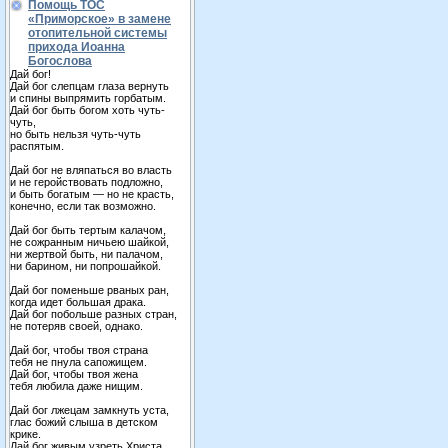
Помощь ТОС
«Приморское» в замене
отопительной системы
прихода Иоанна
Богослова
Дай бог!
Дай бог слепцам глаза вернуть
и спины выпрямить горбатым.
Дай бог быть богом хоть чуть-
чуть,
но быть нельзя чуть-чуть
распятым.
Дай бог не вляпаться во власть
и не геройствовать подложно,
и быть богатым — но не красть,
конечно, если так возможно.
Дай бог быть тертым калачом,
не сожранным ничьею шайкой,
ни жертвой быть, ни палачом,
ни барином, ни попрошайкой.
Дай бог поменьше рваных ран,
когда идет большая драка.
Дай бог побольше разных стран,
не потеряв своей, однако.
Дай бог, чтобы твоя страна
тебя не пнула сапожищем.
Дай бог, чтобы твоя жена
тебя любила даже нищим.
Дай бог лжецам замкнуть уста,
глас божий слыша в детском
крике.
Дай бог живым узреть Христа,