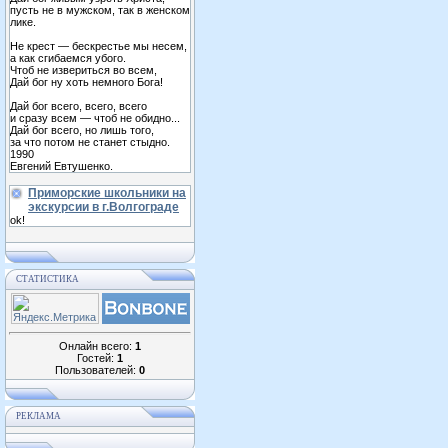
пусть не в мужском, так в женском
лике.
Не крест — бескрестье мы несем,
а как сгибаемся убого.
Чтоб не извериться во всем,
Дай бог ну хоть немного Бога!
Дай бог всего, всего, всего
и сразу всем — чтоб не обидно...
Дай бог всего, но лишь того,
за что потом не станет стыдно.
1990
Евгений Евтушенко.
Приморские школьники на
экскурсии в г.Волгограде
ok!
СТАТИСТИКА
Онлайн всего:
1
Гостей:
1
Пользователей:
0
РЕКЛАМА