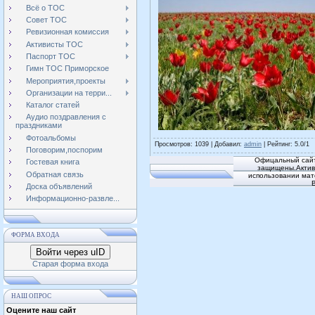
Всё о ТОС
Совет ТОС
Ревизионная комиссия
Активисты ТОС
Паспорт ТОС
Гимн ТОС Приморское
Мероприятия,проекты
Организации на терри...
Каталог статей
Аудио поздравления с
праздниками
Фотоальбомы
Просмотров
: 1039 |
Добавил
:
admin
|
Рейтинг
:
5.0
/
1
Поговорим,поспорим
Офицальный сайт
Гостевая книга
защищены.Активн
Обратная связь
использовании мат
Доска объявлений
Информационно-развле...
ФОРМА ВХОДА
Войти через uID
Старая форма входа
НАШ ОПРОС
Оцените наш сайт