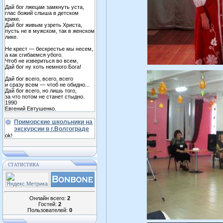
Дай бог лжецам замкнуть уста,
глас божий слыша в детском
крике.
Дай бог живым узреть Христа,
пусть не в мужском, так в женском
лике.
Не крест — бескрестье мы несем,
а как сгибаемся убого.
Чтоб не извериться во всем,
Дай бог ну хоть немного Бога!
Дай бог всего, всего, всего
и сразу всем — чтоб не обидно...
Дай бог всего, но лишь того,
за что потом не станет стыдно.
1990
Евгений Евтушенко.
Приморские школьники на
экскурсии в г.Волгограде
ok!
СТАТИСТИКА
Онлайн всего:
2
Гостей:
2
Пользователей:
0