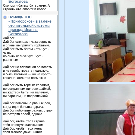
Богослова
Скопом и батьку бить легче. А
строить что-либо тем более.
Помощь ТОС
«Приморское» в замене
отопительной системы
прихода Иоанна
Богослова
Дай бог!
Дай бог слепцам глаза вернуть
и спины выпрямить горбатым.
Дай бог быть богом хоть чуть-
чуть,
но быть нельзя чуть-чуть
распятым.
Дай бог не вляпаться во власть
и не геройствовать подложно,
и быть богатым — но не красть,
конечно, если так возможно.
Дай бог быть тертым калачом,
не сожранным ничьею шайкой,
ни жертвой быть, ни палачом,
ни барином, ни попрошайкой.
Дай бог поменьше рваных ран,
когда идет большая драка.
Дай бог побольше разных стран,
не потеряв своей, однако.
Дай бог, чтобы твоя страна
тебя не пнула сапожищем.
Дай бог, чтобы твоя жена
тебя любила даже нищим.