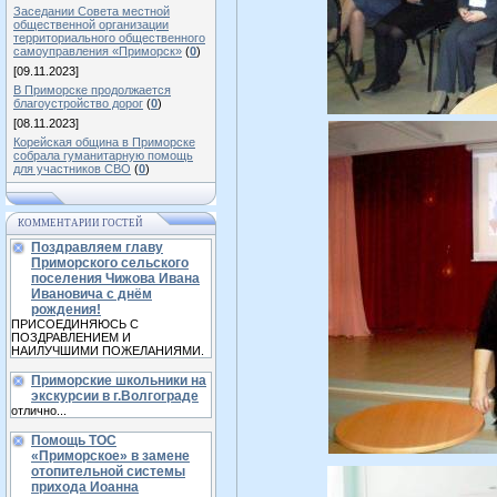
Заседании Совета местной
общественной организации
территориального общественного
самоуправления «Приморск»
(
0
)
[09.11.2023]
В Приморске продолжается
благоустройство дорог
(
0
)
[08.11.2023]
Корейская община в Приморске
собрала гуманитарную помощь
для участников СВО
(
0
)
КОММЕНТАРИИ ГОСТЕЙ
Поздравляем главу
Приморского сельского
поселения Чижова Ивана
Ивановича с днём
рождения!
ПРИСОЕДИНЯЮСЬ С
ПОЗДРАВЛЕНИЕМ И
НАИЛУЧШИМИ ПОЖЕЛАНИЯМИ.
Приморские школьники на
экскурсии в г.Волгограде
отлично...
Помощь ТОС
«Приморское» в замене
отопительной системы
прихода Иоанна