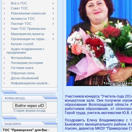
Всё о ТОС
Совет ТОС
Ревизионная комиссия
Активисты ТОС
Паспорт ТОС
Гимн ТОС Приморское
Мероприятия,проекты
Организации на терри...
Каталог статей
Аудио поздравления с
праздниками
Фотоальбомы
Поговорим,поспорим
Гостевая книга
Обратная связь
Доска объявлений
Информационно-развле...
Участников конкурса "Учитель года 20
ФОРМА ВХОДА
концертном зале. Они получили огром
образования Волгоградской области А
Войти через uID
работников образования, от спонсор
Старая форма входа
Герой труда, учитель математики Ю.В. 
Поздравить Елену Владимировну с 
Быковского муниципального района А.
НАШ ОПРОС
Азизян, директор МКОУ "Приморская С
ТОС "Приморское" для Вас -