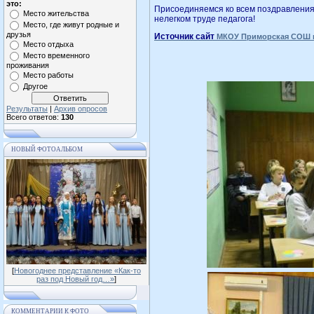
это:
Присоединяемся ко всем поздравления
Место жительства
нелегком труде педагога!
Место, где живут родные и
друзья
Источник сайт
МКОУ Приморская СОШ и
Место отдыха
Место временного
проживания
Место работы
Другое
Результаты
|
Архив опросов
Всего ответов:
130
НОВЫЙ ФОТОАЛЬБОМ
[
Новогоднее представление «Как-то
раз под Новый год…»
]
КОММЕНТАРИИ К ФОТО