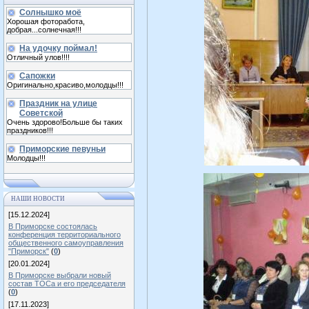
Солнышко моё
Хорошая фоторабота,
добрая...солнечная!!!
На удочку поймал!
Отличный улов!!!!
Сапожки
Оригинально,красиво,молодцы!!!
Праздник на улице
Советской
Очень здорово!Больше бы таких
праздников!!!
Приморские певуньи
Молодцы!!!
НАШИ НОВОСТИ
[15.12.2024]
В Приморске состоялась
конференция территориального
общественного самоуправления
"Приморск"
(
0
)
[20.01.2024]
В Приморске выбрали новый
состав ТОСа и его председателя
(
0
)
[17.11.2023]