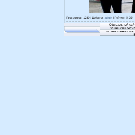
Просмотров
: 1280 |
Добавил
:
admin
|
Рейтинг
:
5.0
/
5
Офицальный сайт
защищены.Активн
использовании мат