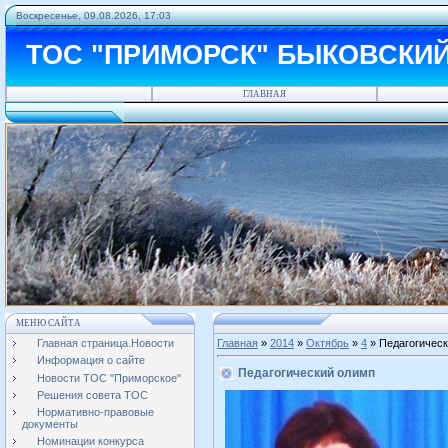
Воскресенье, 09.08.2026, 17:03
ТОС "ПРИМОРСК" БЫКОВСКИ
ГЛАВНАЯ
МЕНЮ САЙТА
Главная страница.Новости
Главная
»
2014
»
Октябрь
»
4
» Педагогичес
Информация о сайте
Педагогический олимп
Новости ТОС "Приморское"
Решения совета ТОС
Нормативно-правовые
документы
Номинации конкурса