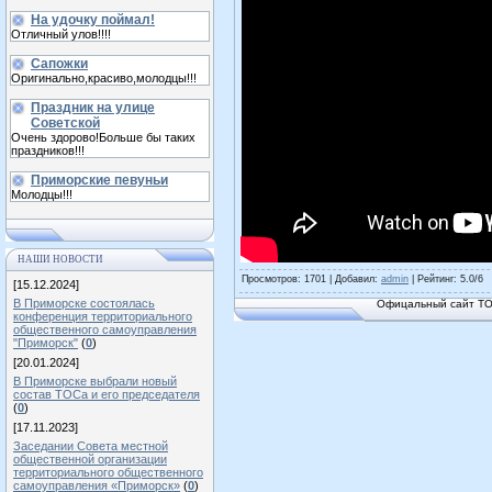
На удочку поймал!
Отличный улов!!!!
Сапожки
Оригинально,красиво,молодцы!!!
Праздник на улице
Советской
Очень здорово!Больше бы таких
праздников!!!
Приморские певуньи
Молодцы!!!
НАШИ НОВОСТИ
Просмотров
: 1701 |
Добавил
:
admin
|
Рейтинг
:
5.0
/
6
[15.12.2024]
В Приморске состоялась
Офицальный сайт ТОС
конференция территориального
общественного самоуправления
"Приморск"
(
0
)
[20.01.2024]
В Приморске выбрали новый
состав ТОСа и его председателя
(
0
)
[17.11.2023]
Заседании Совета местной
общественной организации
территориального общественного
самоуправления «Приморск»
(
0
)