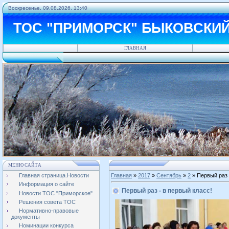
Воскресенье, 09.08.2026, 13:40
ТОС "ПРИМОРСК" БЫКОВСКИ
ГЛАВНАЯ
МЕНЮ САЙТА
Главная страница.Новости
Главная
»
2017
»
Сентябрь
»
2
» Первый раз 
Информация о сайте
Первый раз - в первый класс!
Новости ТОС "Приморское"
Решения совета ТОС
Нормативно-правовые
документы
Номинации конкурса