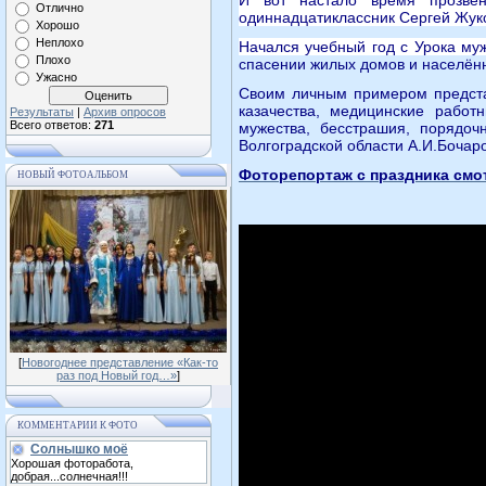
И вот настало время прозве
Отлично
одиннадцатиклассник Сергей Жук
Хорошо
Неплохо
Начался учебный год с Урока му
Плохо
спасении жилых домов и населённы
Ужасно
Своим личным примером предста
казачества, медицинские работ
Результаты
|
Архив опросов
Всего ответов:
271
мужества, бесстрашия, порядоч
Волгоградской области А.И.Бочаро
Фоторепортаж с праздника смо
НОВЫЙ ФОТОАЛЬБОМ
[
Новогоднее представление «Как-то
раз под Новый год…»
]
КОММЕНТАРИИ К ФОТО
Солнышко моё
Хорошая фоторабота,
добрая...солнечная!!!