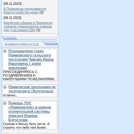
[09.11.2023]
В Приморске продолжается
благоустройство дорог
(
0
)
[08.11.2023]
Корейская община в Приморске
собрала гуманитарную помощь
для участников СВО
(
0
)
КОММЕНТАРИИ ГОСТЕЙ
Поздравляем главу
Приморского сельского
поселения Чижова Ивана
Ивановича с днём
рождения!
ПРИСОЕДИНЯЮСЬ С
ПОЗДРАВЛЕНИЕМ И
НАИЛУЧШИМИ ПОЖЕЛАНИЯМИ.
Приморские школьники на
экскурсии в г.Волгограде
отлично...
Помощь ТОС
«Приморское» в замене
отопительной системы
прихода Иоанна
Богослова
Скопом и батьку бить легче. А
строить что-либо тем более.