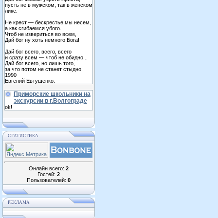
пусть не в мужском, так в женском
лике.
Не крест — бескрестье мы несем,
а как сгибаемся убого.
Чтоб не извериться во всем,
Дай бог ну хоть немного Бога!
Дай бог всего, всего, всего
и сразу всем — чтоб не обидно...
Дай бог всего, но лишь того,
за что потом не станет стыдно.
1990
Евгений Евтушенко.
Приморские школьники на
экскурсии в г.Волгограде
ok!
СТАТИСТИКА
Онлайн всего:
2
Гостей:
2
Пользователей:
0
РЕКЛАМА