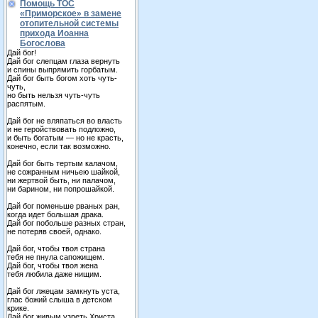
Помощь ТОС
«Приморское» в замене
отопительной системы
прихода Иоанна
Богослова
Дай бог!
Дай бог слепцам глаза вернуть
и спины выпрямить горбатым.
Дай бог быть богом хоть чуть-
чуть,
но быть нельзя чуть-чуть
распятым.
Дай бог не вляпаться во власть
и не геройствовать подложно,
и быть богатым — но не красть,
конечно, если так возможно.
Дай бог быть тертым калачом,
не сожранным ничьею шайкой,
ни жертвой быть, ни палачом,
ни барином, ни попрошайкой.
Дай бог поменьше рваных ран,
когда идет большая драка.
Дай бог побольше разных стран,
не потеряв своей, однако.
Дай бог, чтобы твоя страна
тебя не пнула сапожищем.
Дай бог, чтобы твоя жена
тебя любила даже нищим.
Дай бог лжецам замкнуть уста,
глас божий слыша в детском
крике.
Дай бог живым узреть Христа,