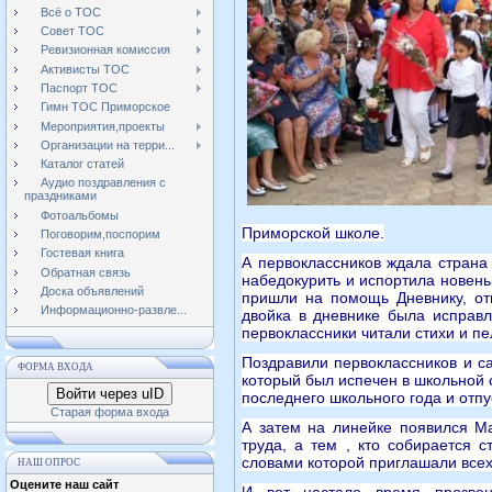
Всё о ТОС
Совет ТОС
Ревизионная комиссия
Активисты ТОС
Паспорт ТОС
Гимн ТОС Приморское
Мероприятия,проекты
Организации на терри...
Каталог статей
Аудио поздравления с
праздниками
Фотоальбомы
Приморской школе.
Поговорим,поспорим
Гостевая книга
А первоклассников ждала страна 
Обратная связь
набедокурить и испортила новеньк
Доска объявлений
пришли на помощь Дневнику, отг
Информационно-развле...
двойка в дневнике была исправл
первоклассники читали стихи и пе
Поздравили первоклассников и с
ФОРМА ВХОДА
который был испечен в школьной 
Войти через uID
последнего школьного года и отп
Старая форма входа
А затем на линейке появился Ма
труда, а тем , кто собирается 
словами которой приглашали всех
НАШ ОПРОС
Оцените наш сайт