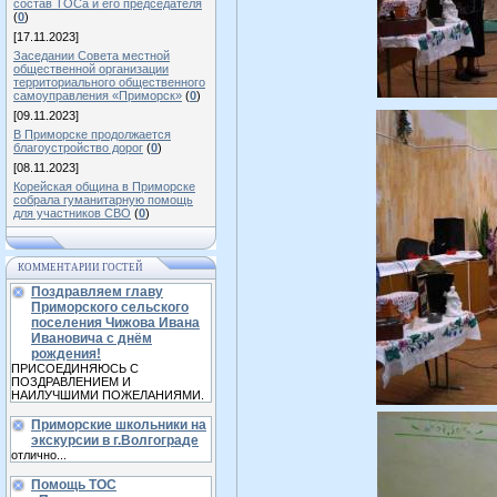
состав ТОСа и его председателя
(
0
)
[17.11.2023]
Заседании Совета местной
общественной организации
территориального общественного
самоуправления «Приморск»
(
0
)
[09.11.2023]
В Приморске продолжается
благоустройство дорог
(
0
)
[08.11.2023]
Корейская община в Приморске
собрала гуманитарную помощь
для участников СВО
(
0
)
КОММЕНТАРИИ ГОСТЕЙ
Поздравляем главу
Приморского сельского
поселения Чижова Ивана
Ивановича с днём
рождения!
ПРИСОЕДИНЯЮСЬ С
ПОЗДРАВЛЕНИЕМ И
НАИЛУЧШИМИ ПОЖЕЛАНИЯМИ.
Приморские школьники на
экскурсии в г.Волгограде
отлично...
Помощь ТОС