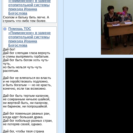
«Приморское» в замене
отопительной системы
прихода Иоанна
Богослова
Скопом и батьку бить легче. А
строить что-либо тем более.
Помощь ТОС
«Приморское» в замене
отопительной системы
прихода Иоанна
Богослова
Дай бог!
Дай бог слепцам глаза вернуть
и спины выпрямить горбатым.
Дай бог быть богом хоть чуть-
чуть,
но быть нельзя чуть-чуть
распятым.
Дай бог не вляпаться во власть
и не геройствовать подложно,
и быть богатым — но не красть,
конечно, если так возможно.
Дай бог быть тертым калачом,
не сожранным ничьею шайкой,
ни жертвой быть, ни палачом,
ни барином, ни попрошайкой.
Дай бог поменьше рваных ран,
когда идет большая драка.
Дай бог побольше разных стран,
не потеряв своей, однако.
Дай бог, чтобы твоя страна