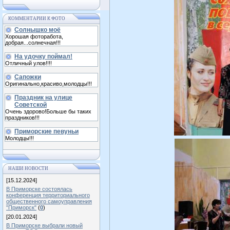
КОММЕНТАРИИ К ФОТО
Солнышко моё
Хорошая фоторабота,
добрая...солнечная!!!
На удочку поймал!
Отличный улов!!!!
Сапожки
Оригинально,красиво,молодцы!!!
Праздник на улице
Советской
Очень здорово!Больше бы таких
праздников!!!
Приморские певуньи
Молодцы!!!
НАШИ НОВОСТИ
[15.12.2024]
В Приморске состоялась
конференция территориального
общественного самоуправления
"Приморск"
(
0
)
[20.01.2024]
В Приморске выбрали новый