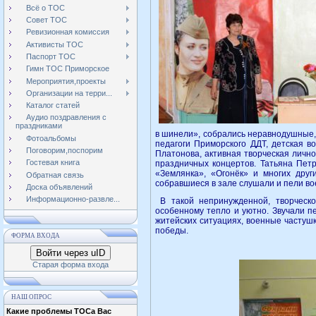
Всё о ТОС
Совет ТОС
Ревизионная комиссия
Активисты ТОС
Паспорт ТОС
Гимн ТОС Приморское
Мероприятия,проекты
Организации на терри...
Каталог статей
Аудио поздравления с
праздниками
в шинели», собрались неравнодушные,
Фотоальбомы
педагоги Приморского ДДТ, детская в
Поговорим,поспорим
Платонова, активная творческая личн
Гостевая книга
праздничных концертов. Татьяна Пет
«Землянка», «Огонёк» и многих дру
Обратная связь
собравшиеся в зале слушали и пели во
Доска объявлений
Информационно-развле...
В такой непринужденной, творческо
особенному тепло и уютно. Звучали пе
житейских ситуациях, военные частушки
победы.
ФОРМА ВХОДА
Войти через uID
Старая форма входа
НАШ ОПРОС
Какие проблемы ТОСа Вас