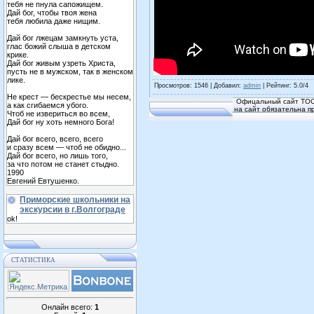
тебя не пнула сапожищем.
Дай бог, чтобы твоя жена
тебя любила даже нищим.
Дай бог лжецам замкнуть уста,
глас божий слыша в детском
крике.
Дай бог живым узреть Христа,
пусть не в мужском, так в женском
лике.
Просмотров
: 1546 |
Добавил
:
admin
|
Рейтинг
:
5.0
/
4
Не крест — бескрестье мы несем,
Офицальный сайт ТОС
а как сгибаемся убого.
на сайт обязательна п
Чтоб не извериться во всем,
Дай бог ну хоть немного Бога!
Дай бог всего, всего, всего
и сразу всем — чтоб не обидно...
Дай бог всего, но лишь того,
за что потом не станет стыдно.
1990
Евгений Евтушенко.
Приморские школьники на
экскурсии в г.Волгограде
ok!
СТАТИСТИКА
Онлайн всего:
1