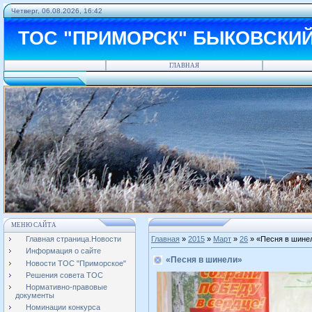
Четверг, 06.08.2026, 16:42
ТОС "ПРИМОРСК" БЫКОВСКИ
ГЛАВНАЯ
МЕНЮ САЙТА
Главная страница.Новости
Главная
»
2015
»
Март
»
26
» «Песня в шине
Информация о сайте
«Песня в шинели»
Новости ТОС "Приморское"
Решения совета ТОС
Нормативно-правовые
документы
Номинации конкурса