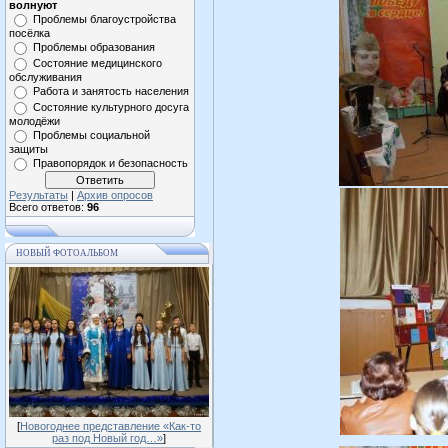
волнуют
Проблемы благоустройства
посёлка
Проблемы образования
Состояние медицинского
обслуживания
Работа и занятость населения
Состояние культурного досуга
молодёжи
Проблемы социальной
защиты
Правопорядок и безопасность
Результаты
|
Архив опросов
Всего ответов:
96
НОВЫЙ ФОТОАЛЬБОМ
[
Новогоднее представление «Как-то
раз под Новый год…»
]