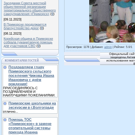
Заседании Совета местной
общественной организации
территориального общественного
самоуправления «Приморск»
(
0
)
[09.11.2023]
В Приморске продолжается
благоустройство дорог
(
0
)
[08.11.2023]
Корейская община в Приморске
собрала гуманитарную помощь
для участников СВО
(
0
)
Просмотров
: 1178 |
Добавил
:
admin
|
Рейтинг
:
5.0
/
1
Офицальный сайт
защищены.Активн
использовании мат
КОММЕНТАРИИ ГОСТЕЙ
Поздравляем главу
Приморского сельского
поселения Чижова Ивана
Ивановича с днём
рождения!
ПРИСОЕДИНЯЮСЬ С
ПОЗДРАВЛЕНИЕМ И
НАИЛУЧШИМИ ПОЖЕЛАНИЯМИ.
Приморские школьники на
экскурсии в г.Волгограде
отлично...
Помощь ТОС
«Приморское» в замене
отопительной системы
прихода Иоанна