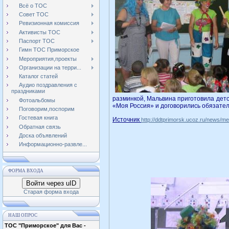
Всё о ТОС
Совет ТОС
Ревизионная комиссия
Активисты ТОС
Паспорт ТОС
Гимн ТОС Приморское
Мероприятия,проекты
Организации на терри...
Каталог статей
Аудио поздравления с
праздниками
разминкой, Мальвина приготовила детс
Фотоальбомы
«Моя Россия» и договорились обязатель
Поговорим,поспорим
Гостевая книга
Источник
http://ddtprimorsk.ucoz.ru/news/m
Обратная связь
Доска объявлений
Информационно-развле...
ФОРМА ВХОДА
Войти через uID
Старая форма входа
НАШ ОПРОС
ТОС "Приморское" для Вас -