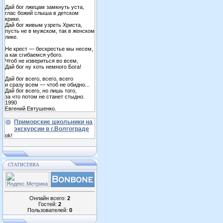
Дай бог лжецам замкнуть уста,
глас божий слыша в детском
крике.
Дай бог живым узреть Христа,
пусть не в мужском, так в женском
лике.
Не крест — бескрестье мы несем,
а как сгибаемся убого.
Чтоб не извериться во всем,
Дай бог ну хоть немного Бога!
Дай бог всего, всего, всего
и сразу всем — чтоб не обидно...
Дай бог всего, но лишь того,
за что потом не станет стыдно.
1990
Евгений Евтушенко.
Приморские школьники на
экскурсии в г.Волгограде
ok!
СТАТИСТИКА
Онлайн всего:
2
Гостей:
2
Пользователей:
0