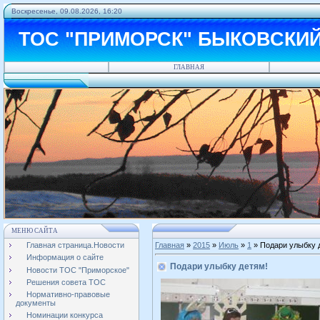
Воскресенье, 09.08.2026, 16:20
ТОС "ПРИМОРСК" БЫКОВСКИ
ГЛАВНАЯ
МЕНЮ САЙТА
Главная страница.Новости
Главная
»
2015
»
Июль
»
1
» Подари улыбку 
Информация о сайте
Подари улыбку детям!
Новости ТОС "Приморское"
Решения совета ТОС
Нормативно-правовые
документы
Номинации конкурса