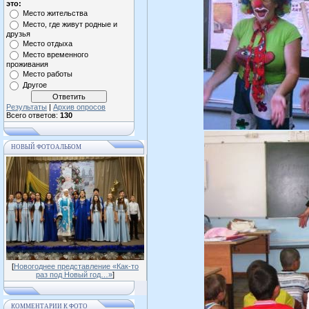
это:
Место жительства
Место, где живут родные и
друзья
Место отдыха
Место временного
проживания
Место работы
Другое
Результаты
|
Архив опросов
Всего ответов:
130
НОВЫЙ ФОТОАЛЬБОМ
[
Новогоднее представление «Как-то
раз под Новый год…»
]
КОММЕНТАРИИ К ФОТО