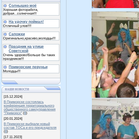
Солнышко моё
Хорошая фоторабота,
добрая...солнечная!!!
На удочку поймал!
Отличный улов!!!!
Сапожки
Оригинально,красиво,молодцы!!!
Праздник на улице
Советской
Очень здорово!Больше бы таких
праздников!!!
Приморские певуньи
Молодцы!!!
НАШИ НОВОСТИ
[15.12.2024]
В Приморске состоялась
конференция территориального
общественного самоуправления
"Приморск"
(
0
)
[20.01.2024]
В Приморске выбрали новый
состав ТОСа и его председателя
(
0
)
[17.11.2023]