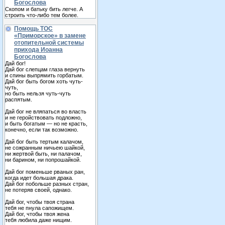
Богослова
Скопом и батьку бить легче. А
строить что-либо тем более.
Помощь ТОС
«Приморское» в замене
отопительной системы
прихода Иоанна
Богослова
Дай бог!
Дай бог слепцам глаза вернуть
и спины выпрямить горбатым.
Дай бог быть богом хоть чуть-
чуть,
но быть нельзя чуть-чуть
распятым.
Дай бог не вляпаться во власть
и не геройствовать подложно,
и быть богатым — но не красть,
конечно, если так возможно.
Дай бог быть тертым калачом,
не сожранным ничьею шайкой,
ни жертвой быть, ни палачом,
ни барином, ни попрошайкой.
Дай бог поменьше рваных ран,
когда идет большая драка.
Дай бог побольше разных стран,
не потеряв своей, однако.
Дай бог, чтобы твоя страна
тебя не пнула сапожищем.
Дай бог, чтобы твоя жена
тебя любила даже нищим.