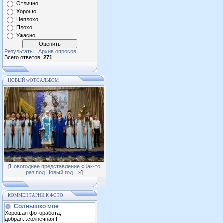
Отлично
Хорошо
Неплохо
Плохо
Ужасно
Результаты
|
Архив опросов
Всего ответов:
271
НОВЫЙ ФОТОАЛЬБОМ
[
Новогоднее представление «Как-то
раз под Новый год…»
]
КОММЕНТАРИИ К ФОТО
Солнышко моё
Хорошая фоторабота,
добрая...солнечная!!!