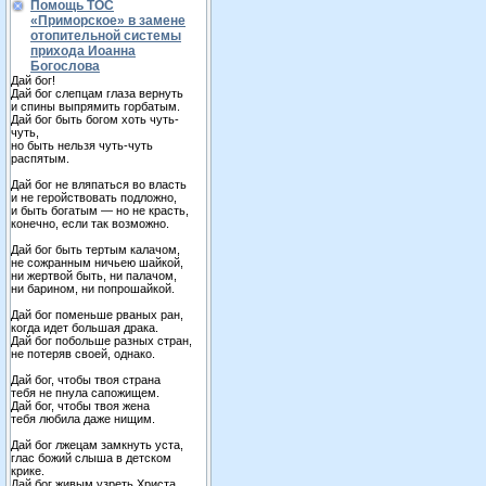
Помощь ТОС
«Приморское» в замене
отопительной системы
прихода Иоанна
Богослова
Дай бог!
Дай бог слепцам глаза вернуть
и спины выпрямить горбатым.
Дай бог быть богом хоть чуть-
чуть,
но быть нельзя чуть-чуть
распятым.
Дай бог не вляпаться во власть
и не геройствовать подложно,
и быть богатым — но не красть,
конечно, если так возможно.
Дай бог быть тертым калачом,
не сожранным ничьею шайкой,
ни жертвой быть, ни палачом,
ни барином, ни попрошайкой.
Дай бог поменьше рваных ран,
когда идет большая драка.
Дай бог побольше разных стран,
не потеряв своей, однако.
Дай бог, чтобы твоя страна
тебя не пнула сапожищем.
Дай бог, чтобы твоя жена
тебя любила даже нищим.
Дай бог лжецам замкнуть уста,
глас божий слыша в детском
крике.
Дай бог живым узреть Христа,