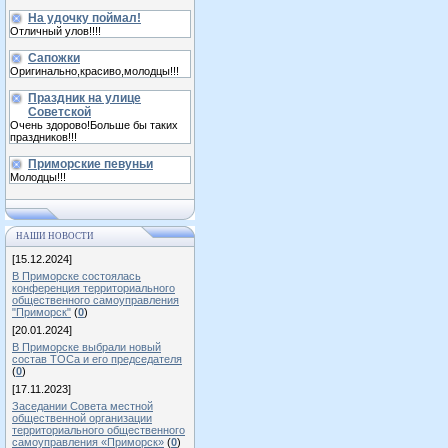
На удочку поймал!
Отличный улов!!!!
Сапожки
Оригинально,красиво,молодцы!!!
Праздник на улице
Советской
Очень здорово!Больше бы таких
праздников!!!
Приморские певуньи
Молодцы!!!
НАШИ НОВОСТИ
[15.12.2024]
В Приморске состоялась
конференция территориального
общественного самоуправления
"Приморск"
(
0
)
[20.01.2024]
В Приморске выбрали новый
состав ТОСа и его председателя
(
0
)
[17.11.2023]
Заседании Совета местной
общественной организации
территориального общественного
самоуправления «Приморск»
(
0
)