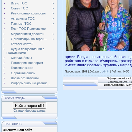
Всё о ТОС
Совет ТОС
Ревизионная комиссия
Активисты ТОС
Паспорт ТОС
Гимн ТОС Приморское
Мероприятия,проекты
Организации на терри...
Каталог статей
Аудио поздравления с
праздниками
армии. Всегда решительная, боевая, 
Фотоальбомы
работала в колхозе «Ударник» трактор
Поговорим,поспорим
Имеет много боевых и трудовых наград
Гостевая книга
Просмотров
: 1163 |
Добавил
:
admin
|
Рейтинг
:
0.0
/
0
Обратная связь
Доска объявлений
Офицальный сайт
защищены.Активн
Информационно-развле...
использовании мат
ФОРМА ВХОДА
Войти через uID
Старая форма входа
НАШ ОПРОС
Оцените наш сайт