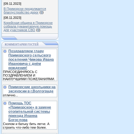
[09.11.2023]
В Приморске продолжается
благоустройство дорог
(
0
)
[08.11.2023]
Корейская община в Приморске
собрала гуманитарную помощь
для участников СВО
(
0
)
КОММЕНТАРИИ ГОСТЕЙ
Поздравляем главу
Приморского сельского
поселения Чижова Ивана
Ивановича с днём
рождения!
ПРИСОЕДИНЯЮСЬ С
ПОЗДРАВЛЕНИЕМ И
НАИЛУЧШИМИ ПОЖЕЛАНИЯМИ.
Приморские школьники на
экскурсии в г.Волгограде
отлично...
Помощь ТОС
«Приморское» в замене
отопительной системы
прихода Иоанна
Богослова
Скопом и батьку бить легче. А
строить что-либо тем более.