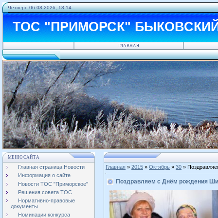
Четверг, 06.08.2026, 18:14
ТОС "ПРИМОРСК" БЫКОВСКИ
ГЛАВНАЯ
МЕНЮ САЙТА
Главная страница.Новости
Главная
»
2015
»
Октябрь
»
30
» Поздравляе
Информация о сайте
Поздравляем с Днём рождения Ш
Новости ТОС "Приморское"
Решения совета ТОС
Нормативно-правовые
документы
Номинации конкурса