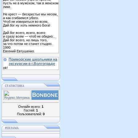
пусть не в мужском, так в женском
лике.
Не крест — бескрестье мы несем,
а как сгибаемся убого.
Чтоб не извериться во всем,
Дай бог ну хоть немного Бога!
Дай бог всего, всего, всего
и сразу всем — чтоб не обидно...
Дай бог всего, но лишь того,
за что потом не станет стыдно.
1990
Евгений Евтушенко.
Приморские школьники на
экскурсии в г.Волгограде
ok!
СТАТИСТИКА
Онлайн всего:
1
Гостей:
1
Пользователей:
0
РЕКЛАМА