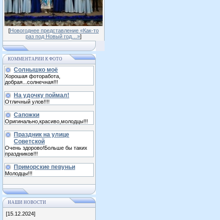
[
Новогоднее представление «Как-то
раз под Новый год…»
]
КОММЕНТАРИИ К ФОТО
Солнышко моё
Хорошая фоторабота,
добрая...солнечная!!!
На удочку поймал!
Отличный улов!!!!
Сапожки
Оригинально,красиво,молодцы!!!
Праздник на улице
Советской
Очень здорово!Больше бы таких
праздников!!!
Приморские певуньи
Молодцы!!!
НАШИ НОВОСТИ
[15.12.2024]