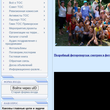
Всё о ТОС
Совет ТОС
Ревизионная комиссия
Активисты ТОС
Паспорт ТОС
Гимн ТОС Приморское
Мероприятия,проекты
Организации на терри...
Каталог статей
Аудио поздравления с
праздниками
Фотоальбомы
Поговорим,поспорим
Подробный фоторепортаж смотрим в фот
Гостевая книга
Обратная связь
Доска объявлений
Информационно-развле...
ФОРМА ВХОДА
Войти через uID
Старая форма входа
НАШ ОПРОС
Каковы главные цели и задачи