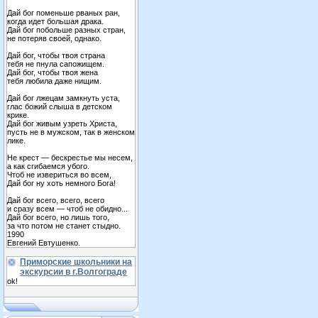
Дай бог поменьше рваных ран,
когда идет большая драка.
Дай бог побольше разных стран,
не потеряв своей, однако.
Дай бог, чтобы твоя страна
тебя не пнула сапожищем.
Дай бог, чтобы твоя жена
тебя любила даже нищим.
Дай бог лжецам замкнуть уста,
глас божий слыша в детском
крике.
Дай бог живым узреть Христа,
пусть не в мужском, так в женском
лике.
Не крест — бескрестье мы несем,
а как сгибаемся убого.
Чтоб не извериться во всем,
Дай бог ну хоть немного Бога!
Дай бог всего, всего, всего
и сразу всем — чтоб не обидно...
Дай бог всего, но лишь того,
за что потом не станет стыдно.
1990
Евгений Евтушенко.
Приморские школьники на
экскурсии в г.Волгограде
ok!