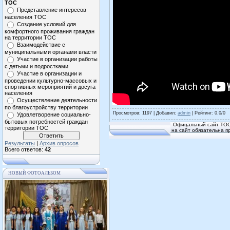
ТОС
Представление интересов
населения ТОС
Создание условий для
комфортного проживания граждан
на территории ТОС
Взаимодействие с
муниципальными органами власти
Участие в организации работы
с детьми и подростками
Участие в организации и
проведении культурно-массовых и
спортивных мероприятий и досуга
населения
Осуществление деятельности
по благоустройству территории
Просмотров
: 1197 |
Добавил
:
admin
|
Рейтинг
:
0.0
/
0
Удовлетворение социально-
бытовых потребностей граждан
Офицальный сайт ТОС
территории ТОС
на сайт обязательна п
Результаты
|
Архив опросов
Всего ответов:
42
НОВЫЙ ФОТОАЛЬБОМ