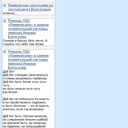
Приморские школьники на
экскурсии в г.Волгограде
отлично...
Помощь ТОС
«Приморское» в замене
отопительной системы
прихода Иоанна
Богослова
Скопом и батьку бить легче. А
строить что-либо тем более.
Помощь ТОС
«Приморское» в замене
отопительной системы
прихода Иоанна
Богослова
Дай бог!
Дай бог слепцам глаза вернуть
и спины выпрямить горбатым.
Дай бог быть богом хоть чуть-
чуть,
но быть нельзя чуть-чуть
распятым.
Дай бог не вляпаться во власть
и не геройствовать подложно,
и быть богатым — но не красть,
конечно, если так возможно.
Дай бог быть тертым калачом,
не сожранным ничьею шайкой,
ни жертвой быть, ни палачом,
ни барином, ни попрошайкой.