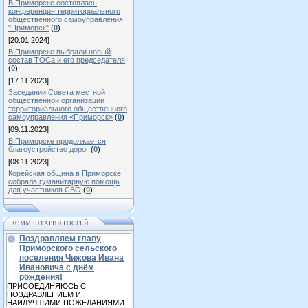
В Приморске состоялась
конференция территориального
общественного самоуправления
"Приморск"
(
0
)
[20.01.2024]
В Приморске выбрали новый
состав ТОСа и его председателя
(
0
)
[17.11.2023]
Заседании Совета местной
общественной организации
территориального общественного
самоуправления «Приморск»
(
0
)
[09.11.2023]
В Приморске продолжается
благоустройство дорог
(
0
)
[08.11.2023]
Корейская община в Приморске
собрала гуманитарную помощь
для участников СВО
(
0
)
КОММЕНТАРИИ ГОСТЕЙ
Поздравляем главу
Приморского сельского
поселения Чижова Ивана
Ивановича с днём
рождения!
ПРИСОЕДИНЯЮСЬ С
ПОЗДРАВЛЕНИЕМ И
НАИЛУЧШИМИ ПОЖЕЛАНИЯМИ.