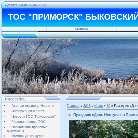
Суббота, 08.08.2026, 20:32
ТОС "ПРИМОРСК" БЫКОВСКИ
ГЛАВНАЯ
МЕНЮ САЙТА
Главная страница.Новости
Главная
»
2015
»
Июнь
»
30
» Праздник «Ден
Информация о сайте
Праздник «День Нептуна» в Прим
Новости ТОС "Приморское"
Решения совета ТОС
Нормативно-правовые
документы
Номинации конкурса