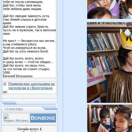
тебя не пнула сапожищем.
Дай бог, чтобы твоя жена
тебя любила даже нищим.
Дай бог лжецам замкнуть уста,
глас божий слыша в детском
крике.
Дай бог живым узреть Христа,
пусть не в мужском, так в женском
лике.
Не крест — бескрестье мы несем,
а как сгибаемся убого.
Чтоб не извериться во всем,
Дай бог ну хоть немного Бога!
Дай бог всего, всего, всего
и сразу всем — чтоб не обидно...
Дай бог всего, но лишь того,
за что потом не станет стыдно.
1990
Евгений Евтушенко.
Приморские школьники на
экскурсии в г.Волгограде
ok!
СТАТИСТИКА
Онлайн всего:
1