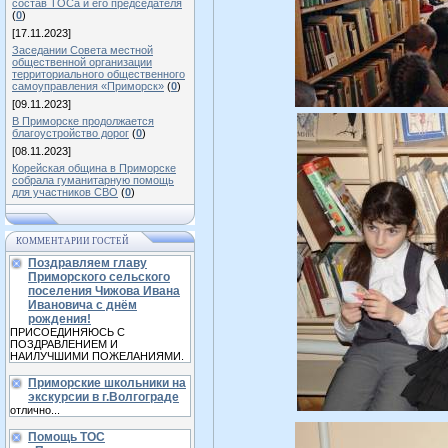
состав ТОСа и его председателя
(
0
)
[17.11.2023]
Заседании Совета местной
общественной организации
территориального общественного
самоуправления «Приморск»
(
0
)
[09.11.2023]
В Приморске продолжается
благоустройство дорог
(
0
)
[08.11.2023]
Корейская община в Приморске
собрала гуманитарную помощь
для участников СВО
(
0
)
КОММЕНТАРИИ ГОСТЕЙ
Поздравляем главу
Приморского сельского
поселения Чижова Ивана
Ивановича с днём
рождения!
ПРИСОЕДИНЯЮСЬ С
ПОЗДРАВЛЕНИЕМ И
НАИЛУЧШИМИ ПОЖЕЛАНИЯМИ.
Приморские школьники на
экскурсии в г.Волгограде
отлично...
Помощь ТОС