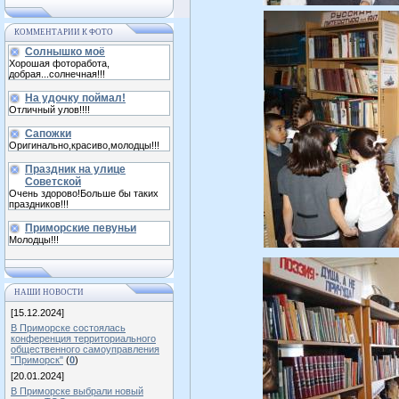
КОММЕНТАРИИ К ФОТО
Солнышко моё
Хорошая фоторабота,
добрая...солнечная!!!
На удочку поймал!
Отличный улов!!!!
Сапожки
Оригинально,красиво,молодцы!!!
Праздник на улице
Советской
Очень здорово!Больше бы таких
праздников!!!
Приморские певуньи
Молодцы!!!
НАШИ НОВОСТИ
[15.12.2024]
В Приморске состоялась
конференция территориального
общественного самоуправления
"Приморск"
(
0
)
[20.01.2024]
В Приморске выбрали новый