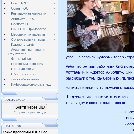
Всё о ТОС
Совет ТОС
Ревизионная комиссия
Активисты ТОС
Паспорт ТОС
Гимн ТОС Приморское
Мероприятия,проекты
Организации на терри...
Каталог статей
Аудио поздравления с
праздниками
успешно освоили букварь и теперь стра
Фотоальбомы
Поговорим,поспорим
Ребят встретили работники библиотек
Гостевая книга
Хоттабыч» и «Доктор Айболит». Они 
Обратная связь
рассказали о том, как беречь книги, пр
Доска объявлений
Информационно-развле...
конкурсы и викторины, вручили ка
Надеемся, что юные читатели теперь 
ФОРМА ВХОДА
товарищем и советчиком по жизни.
Войти через uID
О, ск
Старая форма входа
Вним
Здес
НАШ ОПРОС
Н
Какие проблемы ТОСа Вас