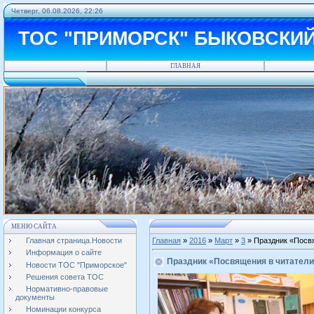
Четверг, 06.08.2026, 22:26
ТОС "ПРИМОРСК" БЫКОВСКИ
ГЛАВНАЯ
МЕНЮ САЙТА
Главная страница.Новости
Главная
»
2016
»
Март
»
3
» Праздник «Посвя
Информация о сайте
Праздник «Посвящения в читатели
Новости ТОС "Приморское"
Решения совета ТОС
Нормативно-правовые
документы
Номинации конкурса