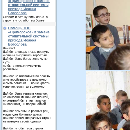
«Приморское» в замене
отопительной системы
прихода Иоанна
Богослова
Скопом и батьку бить легче. А
строить что-либо тем более.
Помощь ТОС
«Приморское» в замене
отопительной системы
прихода Иоанна
Богослова
Дай бог!
Дай бог слепцам глаза вернуть
и спины выпрямить горбатым.
Дай бог быть богом хоть чуть-
чуть,
но быть нельзя чуть-чуть
распятым.
Дай бог не вляпаться во власть
и не геройствовать подложно,
и быть богатым — но не красть,
конечно, если так возможно.
Дай бог быть тертым калачом,
не сожранным ничьею шайкой,
ни жертвой быть, ни палачом,
ни барином, ни попрошайкой.
Дай бог поменьше рваных ран,
когда идет большая драка.
Дай бог побольше разных стран,
не потеряв своей, однако.
Дай бог, чтобы твоя страна