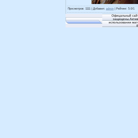
Просмотров
: 1111 |
Добавил
:
admin
|
Рейтинг
:
5.0
/
1
Офицальный сайт
защищены.Активн
использовании мат