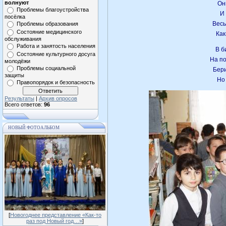
волнуют
Он
Проблемы благоустройства
И
посёлка
Весь
Проблемы образования
Состояние медицинского
Как
обслуживания
Работа и занятость населения
В б
Состояние культурного досуга
На по
молодёжи
Проблемы социальной
Бери
защиты
Но 
Правопорядок и безопасность
Результаты
|
Архив опросов
Всего ответов:
96
НОВЫЙ ФОТОАЛЬБОМ
[
Новогоднее представление «Как-то
раз под Новый год…»
]