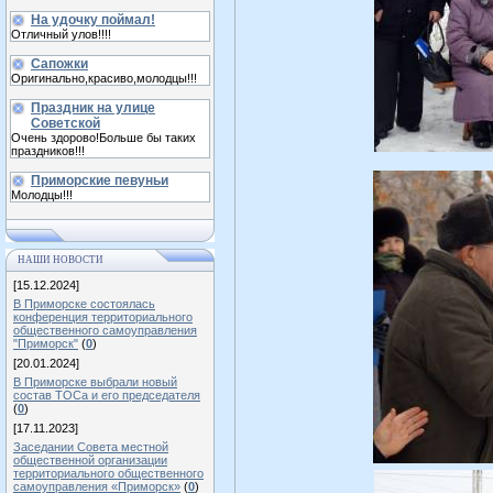
На удочку поймал!
Отличный улов!!!!
Сапожки
Оригинально,красиво,молодцы!!!
Праздник на улице
Советской
Очень здорово!Больше бы таких
праздников!!!
Приморские певуньи
Молодцы!!!
НАШИ НОВОСТИ
[15.12.2024]
В Приморске состоялась
конференция территориального
общественного самоуправления
"Приморск"
(
0
)
[20.01.2024]
В Приморске выбрали новый
состав ТОСа и его председателя
(
0
)
[17.11.2023]
Заседании Совета местной
общественной организации
территориального общественного
самоуправления «Приморск»
(
0
)