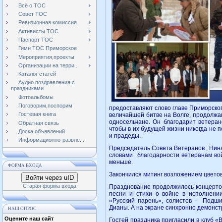
Всё о ТОС
Совет ТОС
Ревизионная комиссия
Активисты ТОС
Паспорт ТОС
Гимн ТОС Приморское
Мероприятия,проекты
Организации на терри...
Каталог статей
Аудио поздравления с
праздниками
Фотоальбомы
Поговорим,поспорим
предоставляют слово главе Приморского
Гостевая книга
величайшей битве на Волге, продолжа
односельчане. Он благодарит ветера
Обратная связь
чтобы в их будущей жизни никогда не
Доска объявлений
и прадеды.
Информационно-развле...
Председатель Совета Ветеранов , Нин
словами благодарности ветеранам вой
меньше.
ФОРМА ВХОДА
Закончился митинг возложением цветов 
Войти через uID
Старая форма входа
Празднование продолжилось концерто
песни и стихи о войне в исполнени
«Русский парень», солистов - Подши
Дианы. А на экране синхронно демонст
НАШ ОПРОС
Оцените наш сайт
Гостей праздника пригласили в клуб «В