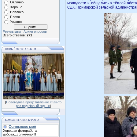
Отлично
молодости и общались в тёплой обста
Хорошо
СДК, Приморской сельской администра
Неплохо
Плохо
Ужасно
Результаты
|
Архив опросов
Всего ответов:
271
НОВЫЙ ФОТОАЛЬБОМ
[
Новогоднее представление «Как-то
раз под Новый год…»
]
КОММЕНТАРИИ К ФОТО
Солнышко моё
Хорошая фоторабота,
добрая...солнечная!!!