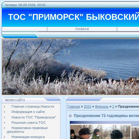
Четверг, 06.08.2026, 20:02
ТОС "ПРИМОРСК" БЫКОВСКИ
ГЛАВНАЯ
МЕНЮ САЙТА
Главная страница.Новости
Главная
»
2015
»
Февраль
»
2
» Праздновани
Информация о сайте
Празднование 72 годовщины велик
Новости ТОС "Приморское"
Решения совета ТОС
Нормативно-правовые
документы
Номинации конкурса