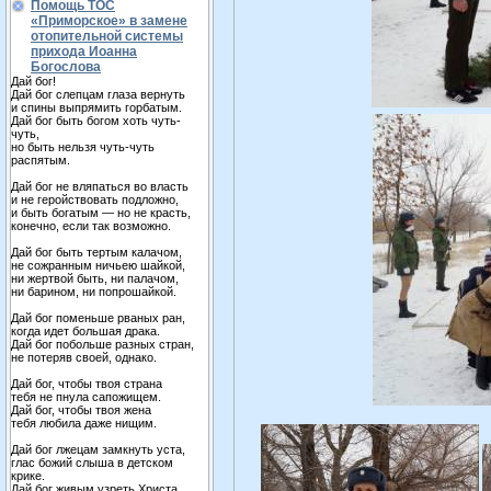
Помощь ТОС
«Приморское» в замене
отопительной системы
прихода Иоанна
Богослова
Дай бог!
Дай бог слепцам глаза вернуть
и спины выпрямить горбатым.
Дай бог быть богом хоть чуть-
чуть,
но быть нельзя чуть-чуть
распятым.
Дай бог не вляпаться во власть
и не геройствовать подложно,
и быть богатым — но не красть,
конечно, если так возможно.
Дай бог быть тертым калачом,
не сожранным ничьею шайкой,
ни жертвой быть, ни палачом,
ни барином, ни попрошайкой.
Дай бог поменьше рваных ран,
когда идет большая драка.
Дай бог побольше разных стран,
не потеряв своей, однако.
Дай бог, чтобы твоя страна
тебя не пнула сапожищем.
Дай бог, чтобы твоя жена
тебя любила даже нищим.
Дай бог лжецам замкнуть уста,
глас божий слыша в детском
крике.
Дай бог живым узреть Христа,