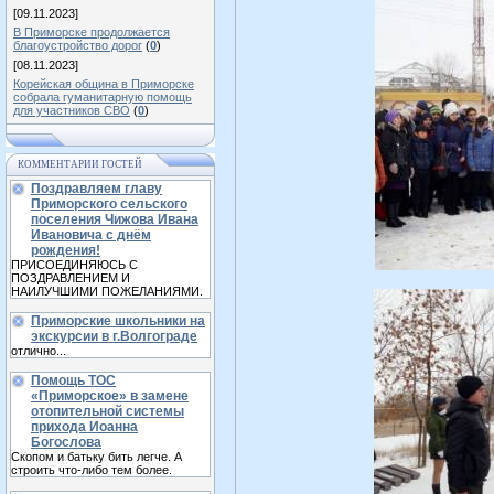
[09.11.2023]
В Приморске продолжается
благоустройство дорог
(
0
)
[08.11.2023]
Корейская община в Приморске
собрала гуманитарную помощь
для участников СВО
(
0
)
КОММЕНТАРИИ ГОСТЕЙ
Поздравляем главу
Приморского сельского
поселения Чижова Ивана
Ивановича с днём
рождения!
ПРИСОЕДИНЯЮСЬ С
ПОЗДРАВЛЕНИЕМ И
НАИЛУЧШИМИ ПОЖЕЛАНИЯМИ.
Приморские школьники на
экскурсии в г.Волгограде
отлично...
Помощь ТОС
«Приморское» в замене
отопительной системы
прихода Иоанна
Богослова
Скопом и батьку бить легче. А
строить что-либо тем более.