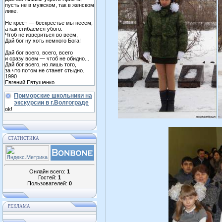
пусть не в мужском, так в женском
лике.
Не крест — бескрестье мы несем,
а как сгибаемся убого.
Чтоб не извериться во всем,
Дай бог ну хоть немного Бога!
Дай бог всего, всего, всего
и сразу всем — чтоб не обидно...
Дай бог всего, но лишь того,
за что потом не станет стыдно.
1990
Евгений Евтушенко.
Приморские школьники на
экскурсии в г.Волгограде
ok!
СТАТИСТИКА
Онлайн всего:
1
Гостей:
1
Пользователей:
0
РЕКЛАМА