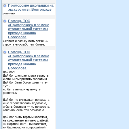
Приморские школьники на
экскурсии в г.Волгограде
отлично...
Помощь ТОС
«Приморское» в замене
отопительной системы
прихода Иоанна
Богослова
Скопом и батьку бить легче. А
строить что-либо тем более.
Помощь ТОС
«Приморское» в замене
отопительной системы
прихода Иоанна
Богослова
Дай бог!
Дай бог слепцам глаза вернуть
и спины выпрямить горбатым.
Дай бог быть богом хоть чуть-
чуть,
но быть нельзя чуть-чуть
распятым.
Дай бог не вляпаться во власть
и не геройствовать подложно,
и быть богатым — но не красть,
конечно, если так возможно.
Дай бог быть тертым калачом,
не сожранным ничьею шайкой,
ни жертвой быть, ни палачом,
ни барином, ни попрошайкой.