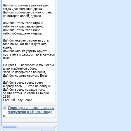
Дай бог поменьше рваных ран,
когда идет большая драка.
Дай бог побольше разных стран,
не потеряв своей, однако.
Дай бог, чтобы твоя страна
тебя не пнула сапожищем.
Дай бог, чтобы твоя жена
тебя любила даже нищим.
Дай бог лжецам замкнуть уста,
глас божий слыша в детском
крике.
Дай бог живым узреть Христа,
пусть не в мужском, так в женском
лике.
Не крест — бескрестье мы несем,
а как сгибаемся убого.
Чтоб не извериться во всем,
Дай бог ну хоть немного Бога!
Дай бог всего, всего, всего
и сразу всем — чтоб не обидно...
Дай бог всего, но лишь того,
за что потом не станет стыдно.
1990
Евгений Евтушенко.
Приморские школьники на
экскурсии в г.Волгограде
ok!