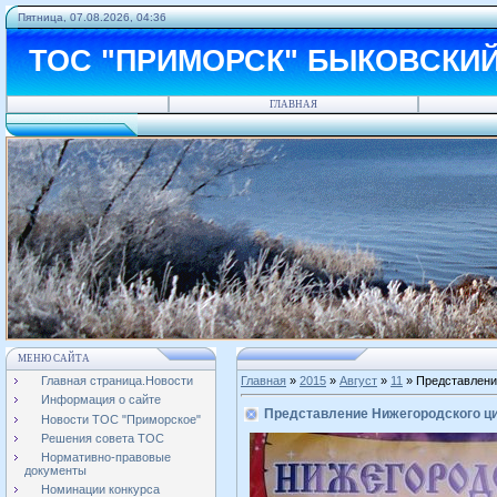
Пятница, 07.08.2026, 04:36
ТОС "ПРИМОРСК" БЫКОВСКИ
ГЛАВНАЯ
МЕНЮ САЙТА
Главная страница.Новости
Главная
»
2015
»
Август
»
11
» Представлени
Информация о сайте
Представление Нижегородского ц
Новости ТОС "Приморское"
Решения совета ТОС
Нормативно-правовые
документы
Номинации конкурса