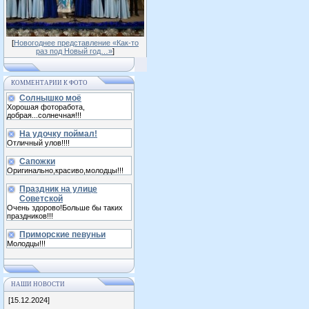
[
Новогоднее представление «Как-то
раз под Новый год…»
]
КОММЕНТАРИИ К ФОТО
Солнышко моё
Хорошая фоторабота,
добрая...солнечная!!!
На удочку поймал!
Отличный улов!!!!
Сапожки
Оригинально,красиво,молодцы!!!
Праздник на улице
Советской
Очень здорово!Больше бы таких
праздников!!!
Приморские певуньи
Молодцы!!!
НАШИ НОВОСТИ
[15.12.2024]