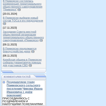
В Приморске состоялась
конференция территориального
общественного самоуправления
"Приморск"
(
0
)
[20.01.2024]
В Приморске выбрали новый
состав ТОСа и его председателя
(
0
)
[17.11.2023]
Заседании Совета местной
общественной организации
территориального общественного
самоуправления «Приморск»
(
0
)
[09.11.2023]
В Приморске продолжается
благоустройство дорог
(
0
)
[08.11.2023]
Корейская община в Приморске
собрала гуманитарную помощь
для участников СВО
(
0
)
КОММЕНТАРИИ ГОСТЕЙ
Поздравляем главу
Приморского сельского
поселения Чижова Ивана
Ивановича с днём
рождения!
ПРИСОЕДИНЯЮСЬ С
ПОЗДРАВЛЕНИЕМ И
НАИЛУЧШИМИ ПОЖЕЛАНИЯМИ.