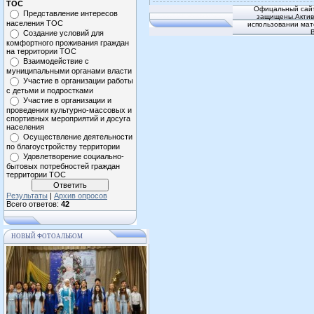
ТОС
Офицальный сайт
Представление интересов
защищены.Активн
населения ТОС
использовании мат
Создание условий для
комфортного проживания граждан
на территории ТОС
Взаимодействие с
муниципальными органами власти
Участие в организации работы
с детьми и подростками
Участие в организации и
проведении культурно-массовых и
спортивных мероприятий и досуга
населения
Осуществление деятельности
по благоустройству территории
Удовлетворение социально-
бытовых потребностей граждан
территории ТОС
Результаты
|
Архив опросов
Всего ответов:
42
НОВЫЙ ФОТОАЛЬБОМ