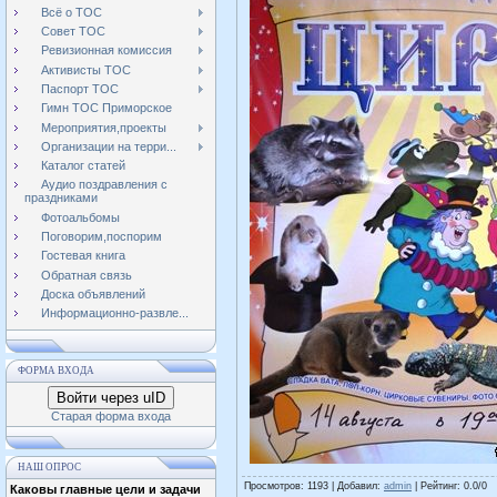
Всё о ТОС
Совет ТОС
Ревизионная комиссия
Активисты ТОС
Паспорт ТОС
Гимн ТОС Приморское
Мероприятия,проекты
Организации на терри...
Каталог статей
Аудио поздравления с
праздниками
Фотоальбомы
Поговорим,поспорим
Гостевая книга
Обратная связь
Доска объявлений
Информационно-развле...
ФОРМА ВХОДА
Войти через uID
Старая форма входа
НАШ ОПРОС
Просмотров
: 1193 |
Добавил
:
admin
|
Рейтинг
:
0.0
/
0
Каковы главные цели и задачи