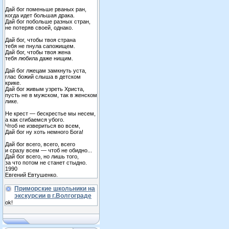
Дай бог поменьше рваных ран,
когда идет большая драка.
Дай бог побольше разных стран,
не потеряв своей, однако.
Дай бог, чтобы твоя страна
тебя не пнула сапожищем.
Дай бог, чтобы твоя жена
тебя любила даже нищим.
Дай бог лжецам замкнуть уста,
глас божий слыша в детском
крике.
Дай бог живым узреть Христа,
пусть не в мужском, так в женском
лике.
Не крест — бескрестье мы несем,
а как сгибаемся убого.
Чтоб не извериться во всем,
Дай бог ну хоть немного Бога!
Дай бог всего, всего, всего
и сразу всем — чтоб не обидно...
Дай бог всего, но лишь того,
за что потом не станет стыдно.
1990
Евгений Евтушенко.
Приморские школьники на
экскурсии в г.Волгограде
ok!