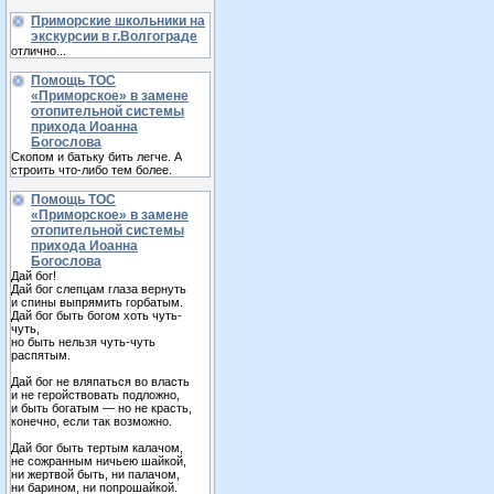
Приморские школьники на
экскурсии в г.Волгограде
отлично...
Помощь ТОС
«Приморское» в замене
отопительной системы
прихода Иоанна
Богослова
Скопом и батьку бить легче. А
строить что-либо тем более.
Помощь ТОС
«Приморское» в замене
отопительной системы
прихода Иоанна
Богослова
Дай бог!
Дай бог слепцам глаза вернуть
и спины выпрямить горбатым.
Дай бог быть богом хоть чуть-
чуть,
но быть нельзя чуть-чуть
распятым.
Дай бог не вляпаться во власть
и не геройствовать подложно,
и быть богатым — но не красть,
конечно, если так возможно.
Дай бог быть тертым калачом,
не сожранным ничьею шайкой,
ни жертвой быть, ни палачом,
ни барином, ни попрошайкой.