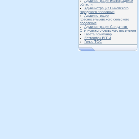
Администрация Волгоградской
области
Администрация Быковского
городского поселения
Администрация
Красносельцевского сельского
поселения
Администрация Солдатско-
Степновского сельского поселения
Газета Коммунар
Естгеофак ВГПИ
Голос ТОС