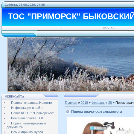
Суббота, 08.08.2026, 07:58
ТОС "ПРИМОРСК" БЫКОВСКИ
ГЛАВНАЯ
МЕНЮ САЙТА
Главная страница.Новости
Главная
»
2018
»
Февраль
»
28
» Прием врач
Информация о сайте
Прием врача-офтальмолога
Новости ТОС "Приморское"
Решения совета ТОС
Нормативно-правовые
документы
Номинации конкурса