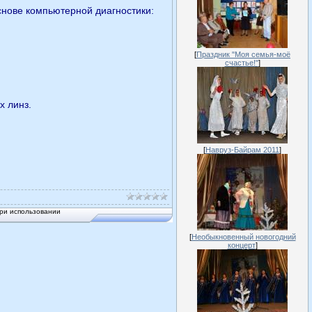
снове компьютерной диагностики:
[
Праздник "Моя семья-моё
счастье!"
]
х линз.
[
Навруз-Байрам 2011
]
ри использовании
[
Необыкновенный новогодний
концерт
]