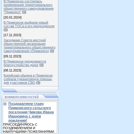
В Приморске состоялась
конференция территориального
общественного самоуправления
"Приморск"
(
0
)
[20.01.2024]
В Приморске выбрали новый
состав ТОСа и его председателя
(
0
)
[17.11.2023]
Заседании Совета местной
общественной организации
территориального общественного
самоуправления «Приморск»
(
0
)
[09.11.2023]
В Приморске продолжается
благоустройство дорог
(
0
)
[08.11.2023]
Корейская община в Приморске
собрала гуманитарную помощь
для участников СВО
(
0
)
КОММЕНТАРИИ ГОСТЕЙ
Поздравляем главу
Приморского сельского
поселения Чижова Ивана
Ивановича с днём
рождения!
ПРИСОЕДИНЯЮСЬ С
ПОЗДРАВЛЕНИЕМ И
НАИЛУЧШИМИ ПОЖЕЛАНИЯМИ.