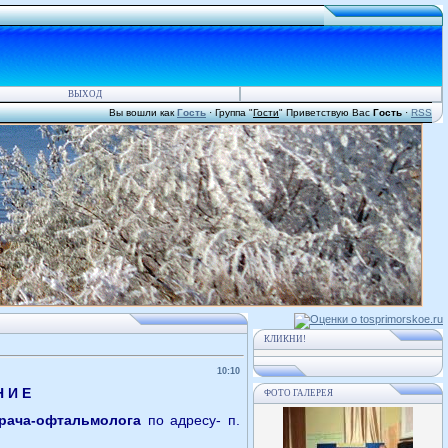
ВЫХОД
Вы вошли как
Гость
·
Группа
"
Гости
"
Приветствую Вас
Гость
·
RSS
КЛИКНИ!
10:10
Н И Е
ФОТО ГАЛЕРЕЯ
врача-офтальмолога
по адресу- п.