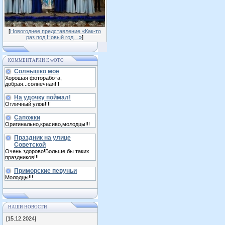
[
Новогоднее представление «Как-то
раз под Новый год…»
]
КОММЕНТАРИИ К ФОТО
Солнышко моё
Хорошая фоторабота,
добрая...солнечная!!!
На удочку поймал!
Отличный улов!!!!
Сапожки
Оригинально,красиво,молодцы!!!
Праздник на улице
Советской
Очень здорово!Больше бы таких
праздников!!!
Приморские певуньи
Молодцы!!!
НАШИ НОВОСТИ
[15.12.2024]