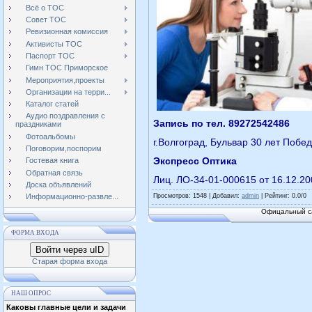
Всё о ТОС
Совет ТОС
Ревизионная комиссия
Активисты ТОС
Паспорт ТОС
Гимн ТОС Приморское
Мероприятия,проекты
Организации на терри...
Каталог статей
Аудио поздравления с
Запись по тел. 89272542486
праздниками
Фотоальбомы
г.Волгоград, Бульвар 30 лет Побед
Поговорим,поспорим
Экспресс Оптика
Гостевая книга
Обратная связь
Лиц. ЛО-34-01-000615 от 16.12.20
Доска объявлений
Просмотров
: 1548 |
Добавил
:
admin
|
Рейтинг
:
0.0
/
0
Информационно-развле...
Офицальный са
ФОРМА ВХОДА
Войти через uID
Старая форма входа
НАШ ОПРОС
Каковы главные цели и задачи