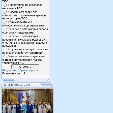
ТОС
Представление интересов
населения ТОС
Создание условий для
комфортного проживания граждан
на территории ТОС
Взаимодействие с
муниципальными органами власти
Участие в организации работы
с детьми и подростками
Участие в организации и
проведении культурно-массовых и
спортивных мероприятий и досуга
населения
Осуществление деятельности
по благоустройству территории
Удовлетворение социально-
бытовых потребностей граждан
территории ТОС
Результаты
|
Архив опросов
Всего ответов:
42
НОВЫЙ ФОТОАЛЬБОМ