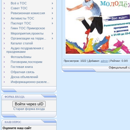
Всё о ТОС
Совет ТОС
Ревизионная комиссия
Активисты ТОС
Паспорт ТОС
Гимн ТОС Приморское
Мероприятия,проекты
Организации на терри...
Каталог статей
Аудио поздравления с
праздниками
Фотоальбомы
Просмотров
: 1022 |
Добавил
:
admin
|
Рейтинг
:
0.0
/
0
Поговорим,поспорим
Гостевая книга
Офицальный са
Обратная связь
Доска объявлений
Информационно-развле...
ФОРМА ВХОДА
Войти через uID
Старая форма входа
НАШ ОПРОС
Оцените наш сайт