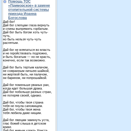
Помощь ТОС
«Приморское» в замене
отопительной системы
прихода Иоанна
Богослова
Дай бог!
Дай бог слепцам глаза вернуть
и спины выпрямить горбатым.
Дай бог быть богом хоть чуть-
чуть,
но быть нельзя чуть-чуть
распятым.
Дай бог не вляпаться во власть
и не геройствовать подложно,
и быть богатым — но не красть,
конечно, если так возможно.
Дай бог быть тертым калачом,
не сожранным ничьею шайкой,
ни жертвой быть, ни палачом,
ни барином, ни попрошайкой.
Дай бог поменьше рваных ран,
когда идет большая драка.
Дай бог побольше разных стран,
не потеряв своей, однако.
Дай бог, чтобы твоя страна
тебя не пнула сапожищем.
Дай бог, чтобы твоя жена
тебя любила даже нищим.
Дай бог лжецам замкнуть уста,
глас божий слыша в детском
крике.
Дай бог живым узреть Христа,