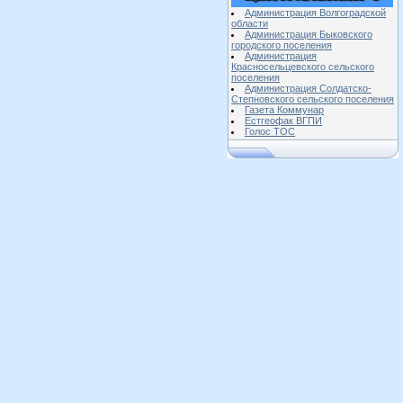
Администрация Волгоградской
области
Администрация Быковского
городского поселения
Администрация
Красносельцевского сельского
поселения
Администрация Солдатско-
Степновского сельского поселения
Газета Коммунар
Естгеофак ВГПИ
Голос ТОС