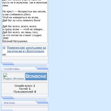
пусть не в мужском, так в женском
лике.
Не крест — бескрестье мы несем,
а как сгибаемся убого.
Чтоб не извериться во всем,
Дай бог ну хоть немного Бога!
Дай бог всего, всего, всего
и сразу всем — чтоб не обидно...
Дай бог всего, но лишь того,
за что потом не станет стыдно.
1990
Евгений Евтушенко.
Приморские школьники на
экскурсии в г.Волгограде
ok!
СТАТИСТИКА
Онлайн всего:
1
Гостей:
1
Пользователей:
0
РЕКЛАМА