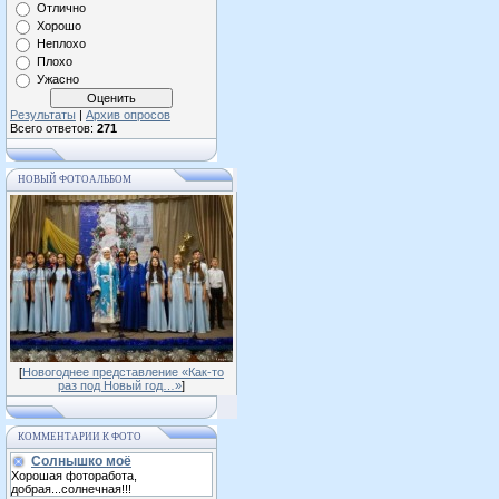
Отлично
Хорошо
Неплохо
Плохо
Ужасно
Результаты
|
Архив опросов
Всего ответов:
271
НОВЫЙ ФОТОАЛЬБОМ
[
Новогоднее представление «Как-то
раз под Новый год…»
]
КОММЕНТАРИИ К ФОТО
Солнышко моё
Хорошая фоторабота,
добрая...солнечная!!!