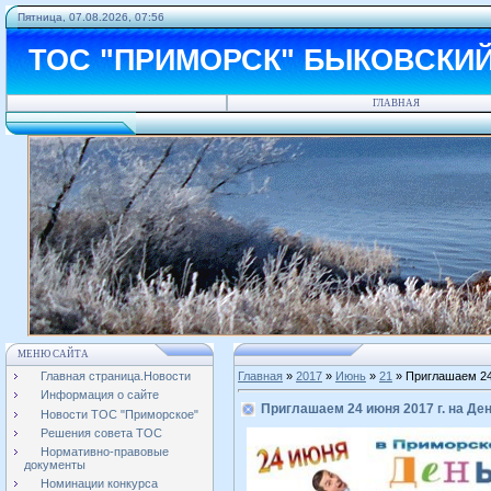
Пятница, 07.08.2026, 07:56
ТОС "ПРИМОРСК" БЫКОВСКИ
ГЛАВНАЯ
МЕНЮ САЙТА
Главная страница.Новости
Главная
»
2017
»
Июнь
»
21
» Приглашаем 24
Информация о сайте
Приглашаем 24 июня 2017 г. на Д
Новости ТОС "Приморское"
Решения совета ТОС
Нормативно-правовые
документы
Номинации конкурса