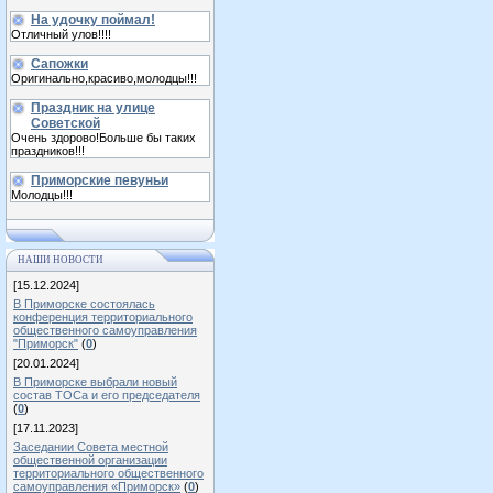
На удочку поймал!
Отличный улов!!!!
Сапожки
Оригинально,красиво,молодцы!!!
Праздник на улице
Советской
Очень здорово!Больше бы таких
праздников!!!
Приморские певуньи
Молодцы!!!
НАШИ НОВОСТИ
[15.12.2024]
В Приморске состоялась
конференция территориального
общественного самоуправления
"Приморск"
(
0
)
[20.01.2024]
В Приморске выбрали новый
состав ТОСа и его председателя
(
0
)
[17.11.2023]
Заседании Совета местной
общественной организации
территориального общественного
самоуправления «Приморск»
(
0
)