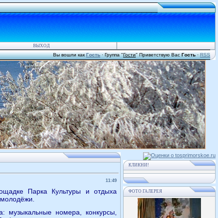
ВЫХОД
Вы вошли как
Гость
·
Группа
"
Гости
"
Приветствую Вас
Гость
·
RSS
КЛИКНИ!
11:49
ощадке Парка Культуры и отдыха
ФОТО ГАЛЕРЕЯ
 молодёжи.
а: музыкальные номера, конкурсы,