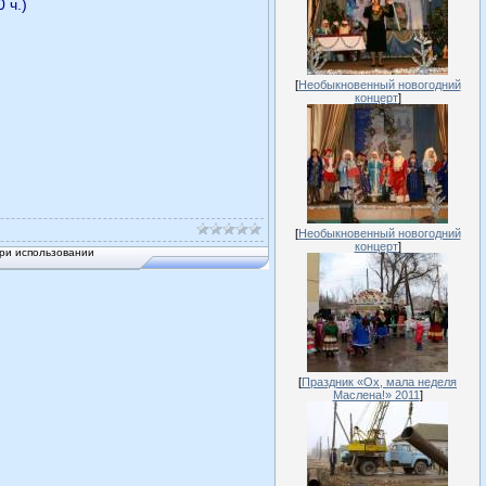
 ч.)
[
Необыкновенный новогодний
концерт
]
[
Необыкновенный новогодний
концерт
]
ри использовании
[
Праздник «Ох, мала неделя
Маслена!» 2011
]