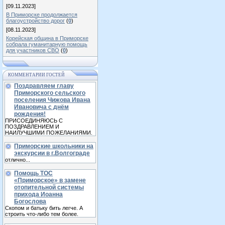
[09.11.2023]
В Приморске продолжается
благоустройство дорог
(
0
)
[08.11.2023]
Корейская община в Приморске
собрала гуманитарную помощь
для участников СВО
(
0
)
КОММЕНТАРИИ ГОСТЕЙ
Поздравляем главу
Приморского сельского
поселения Чижова Ивана
Ивановича с днём
рождения!
ПРИСОЕДИНЯЮСЬ С
ПОЗДРАВЛЕНИЕМ И
НАИЛУЧШИМИ ПОЖЕЛАНИЯМИ.
Приморские школьники на
экскурсии в г.Волгограде
отлично...
Помощь ТОС
«Приморское» в замене
отопительной системы
прихода Иоанна
Богослова
Скопом и батьку бить легче. А
строить что-либо тем более.