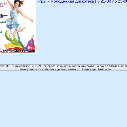
игры и молодёжная дискотека ( с 21-00 по 23-00
йт ТОС "Приморское" © 2026Все права защищены.Активная ссылка на сайт обязательна п
материалов.Разработка и дизайн сайта от Владимира Тимачёва