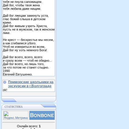
тебя не пнула сапожищем.
Дай бог, чтобы твоя жена
тебя любила даже нищим.
Дай бог лжецам замкнуть уста,
глас божий слыша в детском
крике.
Дай бог живым узреть Христа,
пусть не в мужском, так в женском
лике.
Не крест — бескрестье мы несем,
а как сгибаемся убого.
Чтоб не извериться во всем,
Дай бог ну хоть немного Бога!
Дай бог всего, всего, всего
и сразу всем — чтоб не обидно...
Дай бог всего, но лишь того,
за что потом не станет стыдно.
1990
Евгений Евтушенко.
Приморские школьники на
экскурсии в г.Волгограде
ok!
СТАТИСТИКА
Онлайн всего:
1