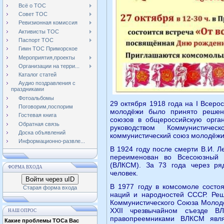
Всё о ТОС
Совет ТОС
Ревизионная комиссия
Активисты ТОС
Паспорт ТОС
Гимн ТОС Приморское
Мероприятия,проекты
Организации на терри...
Каталог статей
Аудио поздравления с
праздниками
Фотоальбомы
29 октября 1918 года на I Всеро
Поговорим,поспорим
молодёжи было принято решен
Гостевая книга
союзов в общероссийскую орга
Обратная связь
руководством Коммунистиче
Доска объявлений
коммунистический союз молодёжи
Информационно-развле...
В 1924 году после смерти В.И. Л
переименован во Всесоюзный 
(ВЛКСМ). За 73 года через р
ФОРМА ВХОДА
человек.
Войти через uID
В 1977 году в комсомоле сост
Старая форма входа
наций и народностей СССР. Реш
Коммунистического Союза Молоде
XXII чрезвычайном съезде В
НАШ ОПРОС
правопреемниками ВЛКСМ явл
Какие проблемы ТОСа Вас