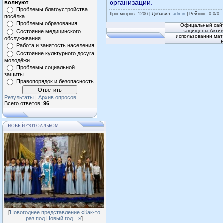
организации.
волнуют
Проблемы благоустройства
Просмотров
: 1206 |
Добавил
:
admin
|
Рейтинг
:
0.0
/
0
посёлка
Проблемы образования
Офицальный сайт
защищены.Активн
Состояние медицинского
использовании мат
обслуживания
Работа и занятость населения
Состояние культурного досуга
молодёжи
Проблемы социальной
защиты
Правопорядок и безопасность
Результаты
|
Архив опросов
Всего ответов:
96
НОВЫЙ ФОТОАЛЬБОМ
[
Новогоднее представление «Как-то
раз под Новый год…»
]