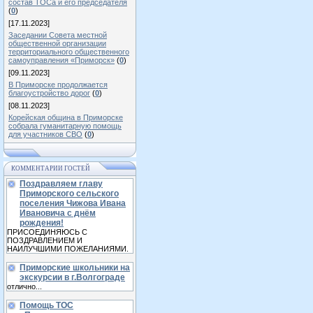
состав ТОСа и его председателя
(
0
)
[17.11.2023]
Заседании Совета местной
общественной организации
территориального общественного
самоуправления «Приморск»
(
0
)
[09.11.2023]
В Приморске продолжается
благоустройство дорог
(
0
)
[08.11.2023]
Корейская община в Приморске
собрала гуманитарную помощь
для участников СВО
(
0
)
КОММЕНТАРИИ ГОСТЕЙ
Поздравляем главу
Приморского сельского
поселения Чижова Ивана
Ивановича с днём
рождения!
ПРИСОЕДИНЯЮСЬ С
ПОЗДРАВЛЕНИЕМ И
НАИЛУЧШИМИ ПОЖЕЛАНИЯМИ.
Приморские школьники на
экскурсии в г.Волгограде
отлично...
Помощь ТОС