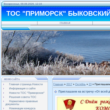
Воскресенье, 09.08.2026, 12:16
ТОС "ПРИМОРСК" БЫКОВСКИ
ГЛАВНАЯ
МЕНЮ САЙТА
Главная страница.Новости
Главная
»
2017
»
Октябрь
»
23
» Приглашаем 
Информация о сайте
Приглашаем на встречу «От всей 
Новости ТОС "Приморское"
Решения совета ТОС
Нормативно-правовые
документы
Номинации конкурса