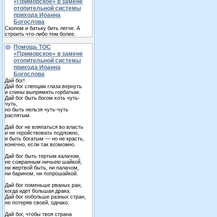
«Приморское» в замене
отопительной системы
прихода Иоанна
Богослова
Скопом и батьку бить легче. А
строить что-либо тем более.
Помощь ТОС
«Приморское» в замене
отопительной системы
прихода Иоанна
Богослова
Дай бог!
Дай бог слепцам глаза вернуть
и спины выпрямить горбатым.
Дай бог быть богом хоть чуть-
чуть,
но быть нельзя чуть-чуть
распятым.
Дай бог не вляпаться во власть
и не геройствовать подложно,
и быть богатым — но не красть,
конечно, если так возможно.
Дай бог быть тертым калачом,
не сожранным ничьею шайкой,
ни жертвой быть, ни палачом,
ни барином, ни попрошайкой.
Дай бог поменьше рваных ран,
когда идет большая драка.
Дай бог побольше разных стран,
не потеряв своей, однако.
Дай бог, чтобы твоя страна