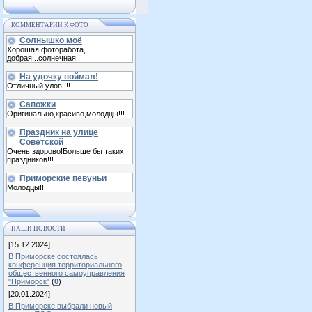
КОММЕНТАРИИ К ФОТО
Солнышко моё
Хорошая фоторабота,
добрая...солнечная!!!
На удочку поймал!
Отличный улов!!!!
Сапожки
Оригинально,красиво,молодцы!!!
Праздник на улице
Советской
Очень здорово!Больше бы таких
праздников!!!
Приморские певуньи
Молодцы!!!
НАШИ НОВОСТИ
[15.12.2024]
В Приморске состоялась
конференция территориального
общественного самоуправления
"Приморск"
(
0
)
[20.01.2024]
В Приморске выбрали новый