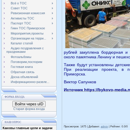
Всё о ТОС
Совет ТОС
Ревизионная комиссия
Активисты ТОС
Паспорт ТОС
Гимн ТОС Приморское
Мероприятия,проекты
Организации на терри...
Каталог статей
Аудио поздравления с
рублей закуплена бордюрная и 
праздниками
около памятника Ленину и пешех
Фотоальбомы
Поговорим,поспорим
Также будут установлены детски
Гостевая книга
При реализации проекта, в п
Обратная связь
Приморска.
Доска объявлений
Виктор Сапунков
Информационно-развле...
Источник https://bykovo-media.r
ФОРМА ВХОДА
Войти через uID
Старая форма входа
НАШ ОПРОС
Просмотров
: 1475 |
Добавил
:
admin
|
Рейтинг
:
0.0
/
0
Каковы главные цели и задачи