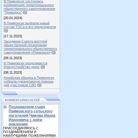
В Приморске состоялась
конференция территориального
общественного самоуправления
"Приморск"
(
0
)
[20.01.2024]
В Приморске выбрали новый
состав ТОСа и его председателя
(
0
)
[17.11.2023]
Заседании Совета местной
общественной организации
территориального общественного
самоуправления «Приморск»
(
0
)
[09.11.2023]
В Приморске продолжается
благоустройство дорог
(
0
)
[08.11.2023]
Корейская община в Приморске
собрала гуманитарную помощь
для участников СВО
(
0
)
КОММЕНТАРИИ ГОСТЕЙ
Поздравляем главу
Приморского сельского
поселения Чижова Ивана
Ивановича с днём
рождения!
ПРИСОЕДИНЯЮСЬ С
ПОЗДРАВЛЕНИЕМ И
НАИЛУЧШИМИ ПОЖЕЛАНИЯМИ.