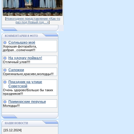
[
Новогоднее представление «Как-то
раз под Новый год…»
]
КОММЕНТАРИИ К ФОТО
Солнышко моё
Хорошая фоторабота,
добрая...солнечная!!!
На удочку поймал!
Отличный улов!!!!
Сапожки
Оригинально,красиво,молодцы!!!
Праздник на улице
Советской
Очень здорово!Больше бы таких
праздников!!!
Приморские певуньи
Молодцы!!!
НАШИ НОВОСТИ
[15.12.2024]