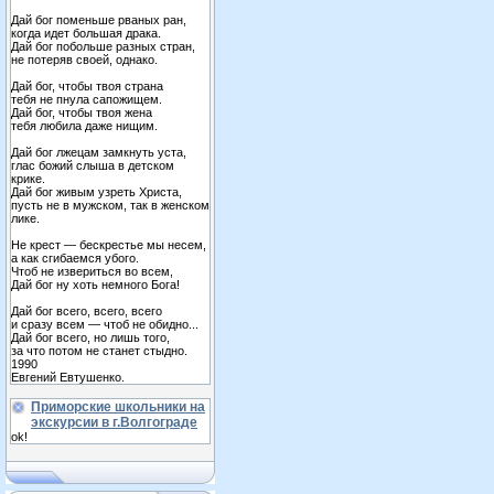
Дай бог поменьше рваных ран,
когда идет большая драка.
Дай бог побольше разных стран,
не потеряв своей, однако.
Дай бог, чтобы твоя страна
тебя не пнула сапожищем.
Дай бог, чтобы твоя жена
тебя любила даже нищим.
Дай бог лжецам замкнуть уста,
глас божий слыша в детском
крике.
Дай бог живым узреть Христа,
пусть не в мужском, так в женском
лике.
Не крест — бескрестье мы несем,
а как сгибаемся убого.
Чтоб не извериться во всем,
Дай бог ну хоть немного Бога!
Дай бог всего, всего, всего
и сразу всем — чтоб не обидно...
Дай бог всего, но лишь того,
за что потом не станет стыдно.
1990
Евгений Евтушенко.
Приморские школьники на
экскурсии в г.Волгограде
ok!