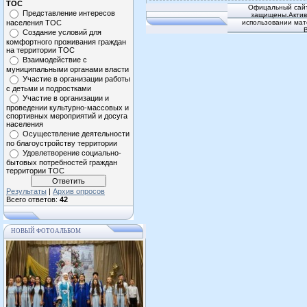
ТОС
Офицальный сайт
Представление интересов
защищены.Активн
населения ТОС
использовании мат
Создание условий для
комфортного проживания граждан
на территории ТОС
Взаимодействие с
муниципальными органами власти
Участие в организации работы
с детьми и подростками
Участие в организации и
проведении культурно-массовых и
спортивных мероприятий и досуга
населения
Осуществление деятельности
по благоустройству территории
Удовлетворение социально-
бытовых потребностей граждан
территории ТОС
Результаты
|
Архив опросов
Всего ответов:
42
НОВЫЙ ФОТОАЛЬБОМ