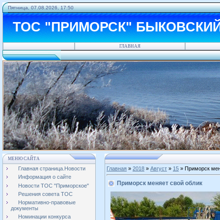
Пятница, 07.08.2026, 17:50
ТОС "ПРИМОРСК" БЫКОВСКИ
ГЛАВНАЯ
МЕНЮ САЙТА
Главная страница.Новости
Главная
»
2018
»
Август
»
15
» Приморск мен
Информация о сайте
Приморск меняет свой облик
Новости ТОС "Приморское"
Решения совета ТОС
Нормативно-правовые
документы
Номинации конкурса