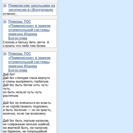
Приморские школьники на
экскурсии в г.Волгограде
отлично...
Помощь ТОС
«Приморское» в замене
отопительной системы
прихода Иоанна
Богослова
Скопом и батьку бить легче. А
строить что-либо тем более.
Помощь ТОС
«Приморское» в замене
отопительной системы
прихода Иоанна
Богослова
Дай бог!
Дай бог слепцам глаза вернуть
и спины выпрямить горбатым.
Дай бог быть богом хоть чуть-
чуть,
но быть нельзя чуть-чуть
распятым.
Дай бог не вляпаться во власть
и не геройствовать подложно,
и быть богатым — но не красть,
конечно, если так возможно.
Дай бог быть тертым калачом,
не сожранным ничьею шайкой,
ни жертвой быть, ни палачом,
ни барином, ни попрошайкой.