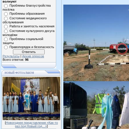
волнуют
Проблемы благоустройства
посёлка
Проблемы образования
Состояние медицинского
обслуживания
Работа и занятость населения
Состояние культурного досуга
молодёжи
Проблемы социальной
защиты
Правопорядок и безопасность
Результаты
|
Архив опросов
Всего ответов:
96
НОВЫЙ ФОТОАЛЬБОМ
[
Новогоднее представление «Как-то
раз под Новый год…»
]