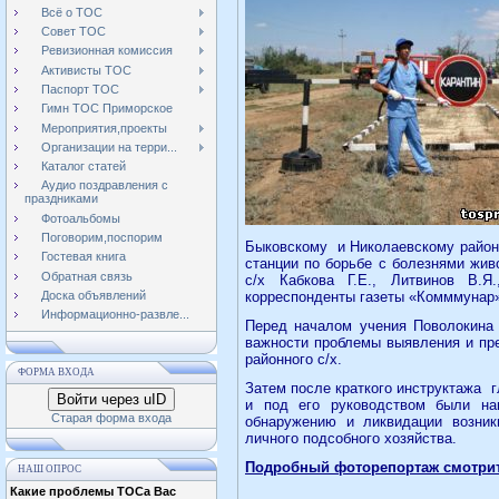
Всё о ТОС
Совет ТОС
Ревизионная комиссия
Активисты ТОС
Паспорт ТОС
Гимн ТОС Приморское
Мероприятия,проекты
Организации на терри...
Каталог статей
Аудио поздравления с
праздниками
Фотоальбомы
Поговорим,поспорим
Быковскому
и Николаевскому район
Гостевая книга
станции по борьбе с болезнями жив
Обратная связь
с/х Кабкова Г.Е., Литвинов В.Я.
Доска объявлений
корреспонденты газеты «Комммунар»
Информационно-развле...
Перед началом учения Поволокина 
важности проблемы выявления и пр
районного с/х.
ФОРМА ВХОДА
Затем после краткого инструктажа
г
Войти через uID
и под его руководством были на
Старая форма входа
обнаружению и ликвидации возник
личного подсобного хозяйства.
Подробный фоторепортаж смотри
НАШ ОПРОС
Какие проблемы ТОСа Вас