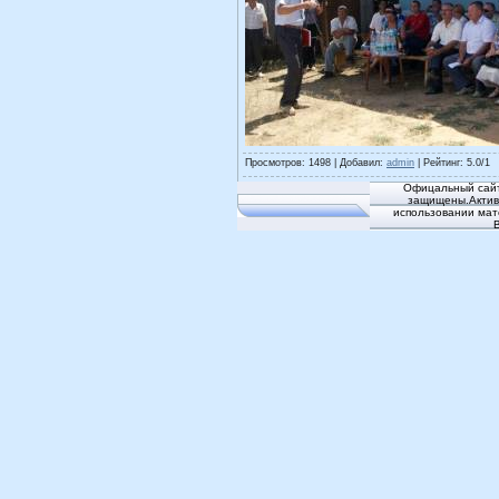
Просмотров
: 1498 |
Добавил
:
admin
|
Рейтинг
:
5.0
/
1
Офицальный сайт
защищены.Активн
использовании мат