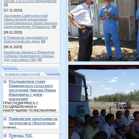
состав ТОСа и его председателя
(
0
)
[17.11.2023]
Заседании Совета местной
общественной организации
территориального общественного
самоуправления «Приморск»
(
0
)
[09.11.2023]
В Приморске продолжается
благоустройство дорог
(
0
)
[08.11.2023]
Корейская община в Приморске
собрала гуманитарную помощь
для участников СВО
(
0
)
КОММЕНТАРИИ ГОСТЕЙ
Поздравляем главу
Приморского сельского
поселения Чижова Ивана
Ивановича с днём
рождения!
ПРИСОЕДИНЯЮСЬ С
ПОЗДРАВЛЕНИЕМ И
НАИЛУЧШИМИ ПОЖЕЛАНИЯМИ.
Приморские школьники на
экскурсии в г.Волгограде
отлично...
Помощь ТОС