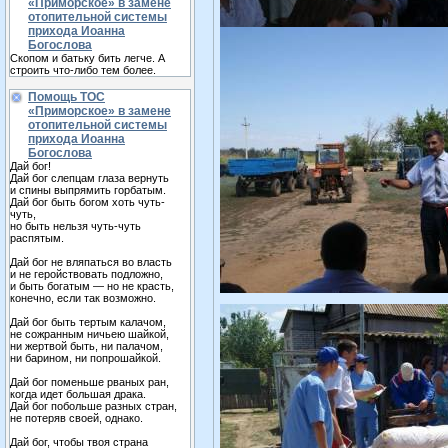
«Приморское» в замене
отопительной системы
прихода Иоанна
Богослова
Скопом и батьку бить легче. А
строить что-либо тем более.
Помощь ТОС
«Приморское» в замене
отопительной системы
прихода Иоанна
Богослова
Дай бог!
Дай бог слепцам глаза вернуть
и спины выпрямить горбатым.
Дай бог быть богом хоть чуть-
чуть,
но быть нельзя чуть-чуть
распятым.
Дай бог не вляпаться во власть
и не геройствовать подложно,
и быть богатым — но не красть,
конечно, если так возможно.
Дай бог быть тертым калачом,
не сожранным ничьею шайкой,
ни жертвой быть, ни палачом,
ни барином, ни попрошайкой.
Дай бог поменьше рваных ран,
когда идет большая драка.
Дай бог побольше разных стран,
не потеряв своей, однако.
Дай бог, чтобы твоя страна