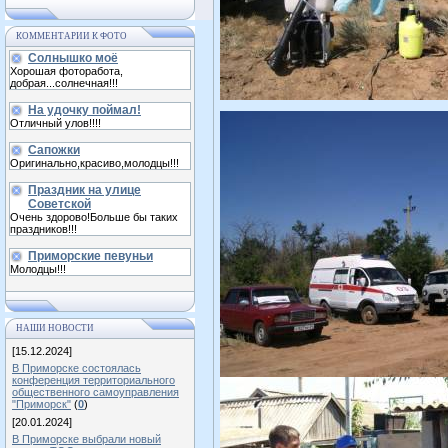
КОММЕНТАРИИ К ФОТО
Солнышко моё
Хорошая фоторабота,
добрая...солнечная!!!
На удочку поймал!
Отличный улов!!!!
Сапожки
Оригинально,красиво,молодцы!!!
Праздник на улице
Советской
Очень здорово!Больше бы таких
праздников!!!
Приморские певуньи
Молодцы!!!
НАШИ НОВОСТИ
[15.12.2024]
В Приморске состоялась
конференция территориального
общественного самоуправления
"Приморск"
(
0
)
[20.01.2024]
В Приморске выбрали новый