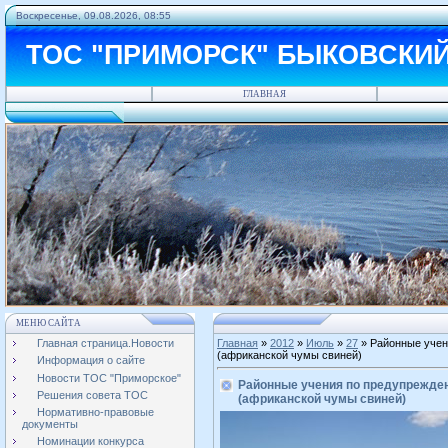
Воскресенье, 09.08.2026, 08:55
ТОС "ПРИМОРСК" БЫКОВСКИ
ГЛАВНАЯ
МЕНЮ САЙТА
Главная страница.Новости
Главная
»
2012
»
Июль
»
27
» Районные учен
(африканской чумы свиней)
Информация о сайте
Новости ТОС "Приморское"
Районные учения по предупрежден
Решения совета ТОС
(африканской чумы свиней)
Нормативно-правовые
документы
Номинации конкурса