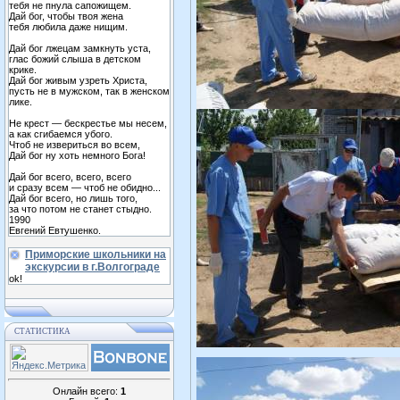
тебя не пнула сапожищем.
Дай бог, чтобы твоя жена
тебя любила даже нищим.
Дай бог лжецам замкнуть уста,
глас божий слыша в детском
крике.
Дай бог живым узреть Христа,
пусть не в мужском, так в женском
лике.
Не крест — бескрестье мы несем,
а как сгибаемся убого.
Чтоб не извериться во всем,
Дай бог ну хоть немного Бога!
Дай бог всего, всего, всего
и сразу всем — чтоб не обидно...
Дай бог всего, но лишь того,
за что потом не станет стыдно.
1990
Евгений Евтушенко.
Приморские школьники на
экскурсии в г.Волгограде
ok!
СТАТИСТИКА
Онлайн всего:
1