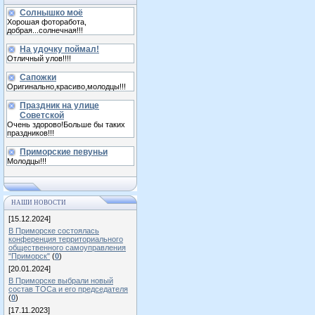
Солнышко моё
Хорошая фоторабота,
добрая...солнечная!!!
На удочку поймал!
Отличный улов!!!!
Сапожки
Оригинально,красиво,молодцы!!!
Праздник на улице
Советской
Очень здорово!Больше бы таких
праздников!!!
Приморские певуньи
Молодцы!!!
НАШИ НОВОСТИ
[15.12.2024]
В Приморске состоялась
конференция территориального
общественного самоуправления
"Приморск"
(
0
)
[20.01.2024]
В Приморске выбрали новый
состав ТОСа и его председателя
(
0
)
[17.11.2023]