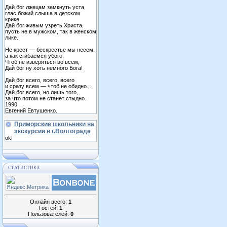
Дай бог лжецам замкнуть уста,
глас божий слыша в детском
крике.
Дай бог живым узреть Христа,
пусть не в мужском, так в женском
лике.
Не крест — бескрестье мы несем,
а как сгибаемся убого.
Чтоб не извериться во всем,
Дай бог ну хоть немного Бога!
Дай бог всего, всего, всего
и сразу всем — чтоб не обидно...
Дай бог всего, но лишь того,
за что потом не станет стыдно.
1990
Евгений Евтушенко.
Приморские школьники на
экскурсии в г.Волгограде
ok!
СТАТИСТИКА
Онлайн всего:
1
Гостей:
1
Пользователей:
0