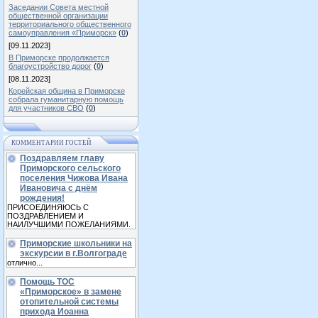
Заседании Совета местной
общественной организации
территориального общественного
самоуправления «Приморск»
(
0
)
[09.11.2023]
В Приморске продолжается
благоустройство дорог
(
0
)
[08.11.2023]
Корейская община в Приморске
собрала гуманитарную помощь
для участников СВО
(
0
)
КОММЕНТАРИИ ГОСТЕЙ
Поздравляем главу
Приморского сельского
поселения Чижова Ивана
Ивановича с днём
рождения!
ПРИСОЕДИНЯЮСЬ С
ПОЗДРАВЛЕНИЕМ И
НАИЛУЧШИМИ ПОЖЕЛАНИЯМИ.
Приморские школьники на
экскурсии в г.Волгограде
отлично...
Помощь ТОС
«Приморское» в замене
отопительной системы
прихода Иоанна