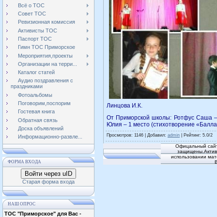
Всё о ТОС
Совет ТОС
Ревизионная комиссия
Активисты ТОС
Паспорт ТОС
Гимн ТОС Приморское
Мероприятия,проекты
Организации на терри...
Каталог статей
Аудио поздравления с
праздниками
Фотоальбомы
Поговорим,поспорим
Линцова И.К.
Гостевая книга
От Приморской школы: Ротфус Саша – 
Обратная связь
Юлия – 1 место (стихотворение «Балла
Доска объявлений
Просмотров
: 1146 |
Добавил
:
admin
|
Рейтинг
:
5.0
/
2
Информационно-развле...
Офицальный сайт
защищены.Активн
использовании мат
ФОРМА ВХОДА
Войти через uID
Старая форма входа
НАШ ОПРОС
ТОС "Приморское" для Вас -