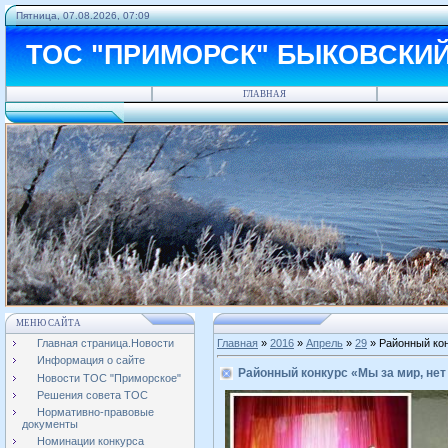
Пятница, 07.08.2026, 07:09
ТОС "ПРИМОРСК" БЫКОВСКИ
ГЛАВНАЯ
МЕНЮ САЙТА
Главная страница.Новости
Главная
»
2016
»
Апрель
»
29
» Районный кон
Информация о сайте
Районный конкурс «Мы за мир, нет
Новости ТОС "Приморское"
Решения совета ТОС
Нормативно-правовые
документы
Номинации конкурса