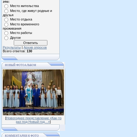
это:
Место жительства
Место, где живут родные и
друзья
Место отдыха
Место временного
проживания
Место работы
Другое
Результаты
|
Архив опросов
Всего ответов:
130
НОВЫЙ ФОТОАЛЬБОМ
[
Новогоднее представление «Как-то
раз под Новый год…»
]
КОММЕНТАРИИ К ФОТО