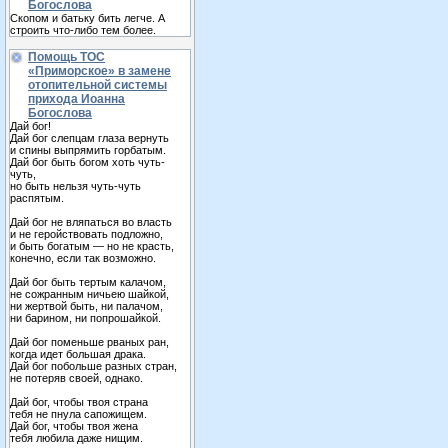
Богослова
Скопом и батьку бить легче. А
строить что-либо тем более.
Помощь ТОС
«Приморское» в замене
отопительной системы
прихода Иоанна
Богослова
Дай бог!
Дай бог слепцам глаза вернуть
и спины выпрямить горбатым.
Дай бог быть богом хоть чуть-
чуть,
но быть нельзя чуть-чуть
распятым.
Дай бог не вляпаться во власть
и не геройствовать подложно,
и быть богатым — но не красть,
конечно, если так возможно.
Дай бог быть тертым калачом,
не сожранным ничьею шайкой,
ни жертвой быть, ни палачом,
ни барином, ни попрошайкой.
Дай бог поменьше рваных ран,
когда идет большая драка.
Дай бог побольше разных стран,
не потеряв своей, однако.
Дай бог, чтобы твоя страна
тебя не пнула сапожищем.
Дай бог, чтобы твоя жена
тебя любила даже нищим.