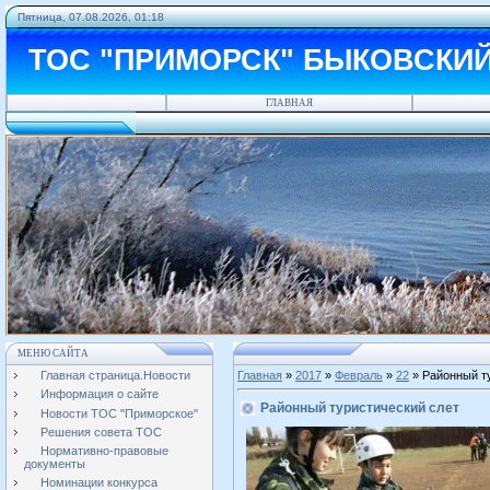
Пятница, 07.08.2026, 01:18
ТОС "ПРИМОРСК" БЫКОВСКИ
ГЛАВНАЯ
МЕНЮ САЙТА
Главная страница.Новости
Главная
»
2017
»
Февраль
»
22
» Районный т
Информация о сайте
Районный туристический слет
Новости ТОС "Приморское"
Решения совета ТОС
Нормативно-правовые
документы
Номинации конкурса