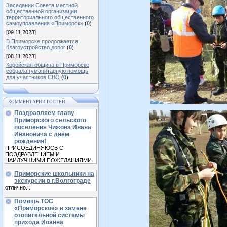
Заседании Совета местной
общественной организации
территориального общественного
самоуправления «Приморск»
(
0
)
[09.11.2023]
В Приморске продолжается
благоустройство дорог
(
0
)
[08.11.2023]
Корейская община в Приморске
собрала гуманитарную помощь
для участников СВО
(
0
)
КОММЕНТАРИИ ГОСТЕЙ
Поздравляем главу
Приморского сельского
поселения Чижова Ивана
Ивановича с днём
рождения!
ПРИСОЕДИНЯЮСЬ С
ПОЗДРАВЛЕНИЕМ И
НАИЛУЧШИМИ ПОЖЕЛАНИЯМИ.
Приморские школьники на
экскурсии в г.Волгограде
отлично...
Помощь ТОС
«Приморское» в замене
отопительной системы
прихода Иоанна