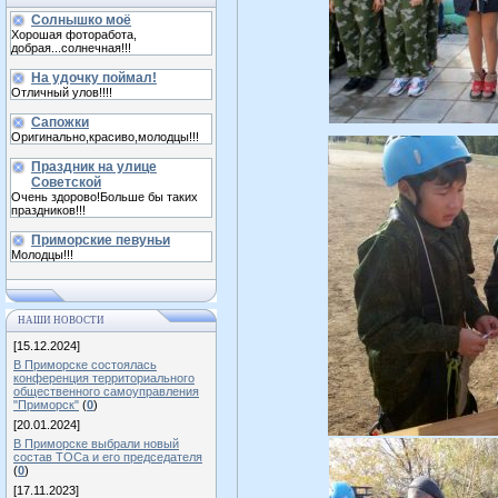
Солнышко моё
Хорошая фоторабота,
добрая...солнечная!!!
На удочку поймал!
Отличный улов!!!!
Сапожки
Оригинально,красиво,молодцы!!!
Праздник на улице
Советской
Очень здорово!Больше бы таких
праздников!!!
Приморские певуньи
Молодцы!!!
НАШИ НОВОСТИ
[15.12.2024]
В Приморске состоялась
конференция территориального
общественного самоуправления
"Приморск"
(
0
)
[20.01.2024]
В Приморске выбрали новый
состав ТОСа и его председателя
(
0
)
[17.11.2023]