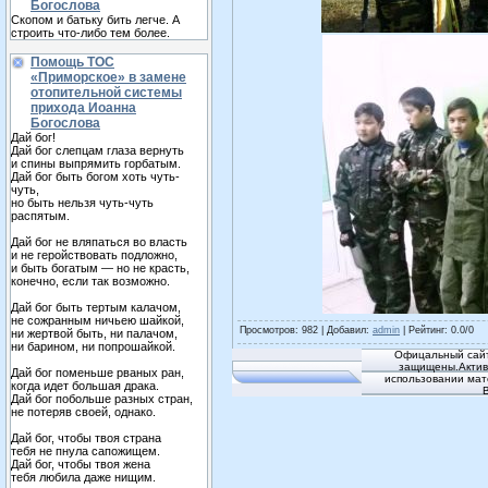
Богослова
Скопом и батьку бить легче. А
строить что-либо тем более.
Помощь ТОС
«Приморское» в замене
отопительной системы
прихода Иоанна
Богослова
Дай бог!
Дай бог слепцам глаза вернуть
и спины выпрямить горбатым.
Дай бог быть богом хоть чуть-
чуть,
но быть нельзя чуть-чуть
распятым.
Дай бог не вляпаться во власть
и не геройствовать подложно,
и быть богатым — но не красть,
конечно, если так возможно.
Дай бог быть тертым калачом,
не сожранным ничьею шайкой,
Просмотров
: 982 |
Добавил
:
admin
|
Рейтинг
:
0.0
/
0
ни жертвой быть, ни палачом,
ни барином, ни попрошайкой.
Офицальный сайт
защищены.Активн
Дай бог поменьше рваных ран,
использовании мат
когда идет большая драка.
Дай бог побольше разных стран,
не потеряв своей, однако.
Дай бог, чтобы твоя страна
тебя не пнула сапожищем.
Дай бог, чтобы твоя жена
тебя любила даже нищим.