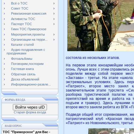
Всё о ТОС
Совет ТОС
Ревизионная комиссия
Активисты ТОС
Паспорт ТОС
Гимн ТОС Приморское
Мероприятия,проекты
Организации на терри...
Каталог статей
Аудио поздравления с
праздниками
состояла из нескольких этапов.
Фотоальбомы
Поговорим,поспорим
На первом этапе юноармейцам необх
Гостевая книга
огонь. Лучше всех с этим справились р
поделили между собой первое мест
Обратная связь
«Застава» - третье. На этапе «школ
Доска объявлений
экстремальных условиях. Здесь пе
Информационно-развле...
«Патриот», второе место занял к
заключительном этапе турслета «Си
разборка туристической палатки на
препятствий на время и работа на т
ФОРМА ВХОДА
подъем и траверс). Здесь лучшими о
Войти через uID
второе место заняли ребята из ВПК «
Старая форма входа
Подведя общий итог соревнования, жю
патриотический клуб «Красная гвоз
«Патриот» из Новоникольского, третье
НАШ ОПРОС
ТОС "Приморское" для Вас -