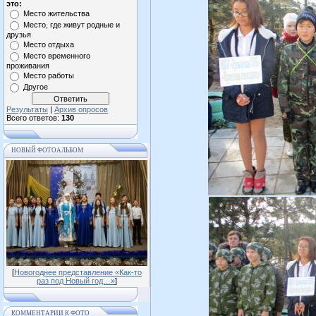
это:
Место жительства
Место, где живут родные и
друзья
Место отдыха
Место временного
проживания
Место работы
Другое
Результаты
|
Архив опросов
Всего ответов:
130
НОВЫЙ ФОТОАЛЬБОМ
[
Новогоднее представление «Как-то
раз под Новый год…»
]
КОММЕНТАРИИ К ФОТО