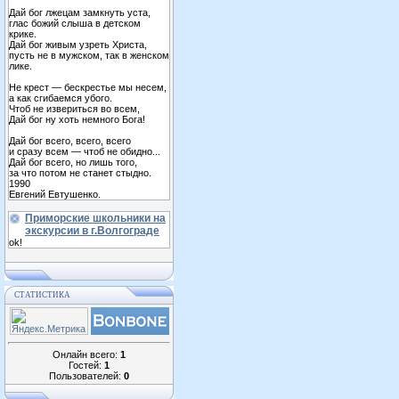
Дай бог лжецам замкнуть уста,
глас божий слыша в детском
крике.
Дай бог живым узреть Христа,
пусть не в мужском, так в женском
лике.
Не крест — бескрестье мы несем,
а как сгибаемся убого.
Чтоб не извериться во всем,
Дай бог ну хоть немного Бога!
Дай бог всего, всего, всего
и сразу всем — чтоб не обидно...
Дай бог всего, но лишь того,
за что потом не станет стыдно.
1990
Евгений Евтушенко.
Приморские школьники на
экскурсии в г.Волгограде
ok!
СТАТИСТИКА
Онлайн всего:
1
Гостей:
1
Пользователей:
0