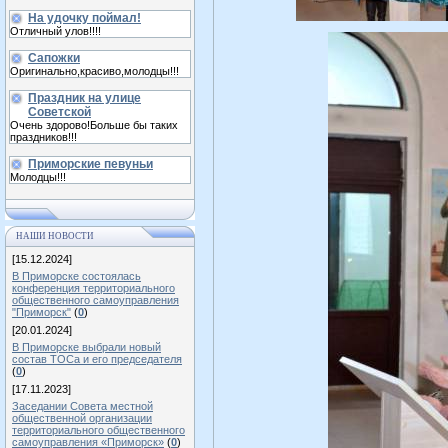
На удочку поймал!
Отличный улов!!!!
Сапожки
Оригинально,красиво,молодцы!!!
Праздник на улице
Советской
Очень здорово!Больше бы таких
праздников!!!
Приморские певуньи
Молодцы!!!
НАШИ НОВОСТИ
[15.12.2024]
В Приморске состоялась
конференция территориального
общественного самоуправления
"Приморск"
(
0
)
[20.01.2024]
В Приморске выбрали новый
состав ТОСа и его председателя
(
0
)
[17.11.2023]
Заседании Совета местной
общественной организации
территориального общественного
самоуправления «Приморск»
(
0
)