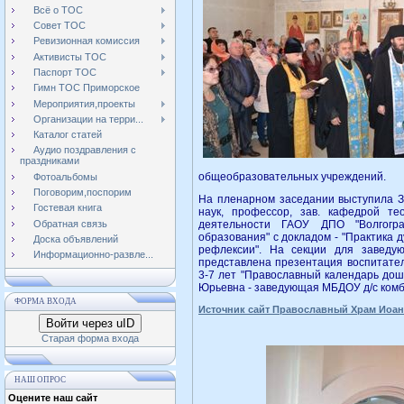
Всё о ТОС
Совет ТОС
Ревизионная комиссия
Активисты ТОС
Паспорт ТОС
Гимн ТОС Приморское
Мероприятия,проекты
Организации на терри...
Каталог статей
Аудио поздравления с
праздниками
общеобразовательных учреждений.
Фотоальбомы
Поговорим,поспорим
На пленарном заседании выступила За
Гостевая книга
наук, профессор, зав. кафедрой те
Обратная связь
деятельности ГАОУ ДПО "Волгогра
образования" с докладом - "Практика 
Доска объявлений
рефлексии". На секции для заведу
Информационно-развле...
представлена презентация воспитател
3-7 лет "Православный календарь дош
Юрьевна - заведующая МБДОУ д/с комби
ФОРМА ВХОДА
Источник сайт Православный Храм Иоан
Войти через uID
Старая форма входа
НАШ ОПРОС
Оцените наш сайт