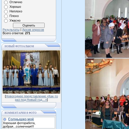
Отлично
Хорошо
Неплохо
Плохо
Ужасно
Результаты
|
Архив опросов
Всего ответов:
271
НОВЫЙ ФОТОАЛЬБОМ
[
Новогоднее представление «Как-то
раз под Новый год…»
]
КОММЕНТАРИИ К ФОТО
Солнышко моё
Хорошая фоторабота,
добрая...солнечная!!!