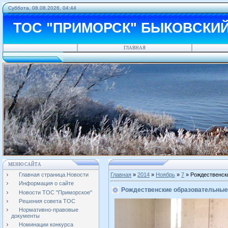
Суббота, 08.08.2026, 04:44
ТОС "ПРИМОРСК" БЫКОВСКИ
ГЛАВНАЯ
МЕНЮ САЙТА
Главная страница.Новости
Главная
»
2014
»
Ноябрь
»
7
» Рождественск
Информация о сайте
Рождественские образовательные
Новости ТОС "Приморское"
Решения совета ТОС
Нормативно-правовые
документы
Номинации конкурса