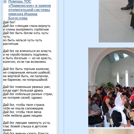
Помощь ТОС
«Приморское» в замене
отопительной системы
прихода Иоанна
Богослова
Дай бог!
Дай бог слепцам глаза вернуть
и спины выпрямить горбатым.
Дай бог быть богом хоть чуть-
чуть,
но быть нельзя чуть-чуть
распятым.
Дай бог не вляпаться во власть
и не геройствовать подложно,
и быть богатым — но не красть,
конечно, если так возможно.
Дай бог быть тертым калачом,
не сожранным ничьею шайкой,
ни жертвой быть, ни палачом,
ни барином, ни попрошайкой.
Дай бог поменьше рваных ран,
когда идет большая драка.
Дай бог побольше разных стран,
не потеряв своей, однако.
Дай бог, чтобы твоя страна
тебя не пнула сапожищем.
Дай бог, чтобы твоя жена
тебя любила даже нищим.
Дай бог лжецам замкнуть уста,
глас божий слыша в детском
крике.
Дай бог живым узреть Христа,