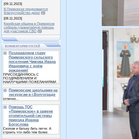
[09.11.2023]
В Приморске продолжается
благоустройство дорог
(
0
)
[08.11.2023]
Корейская община в Приморске
собрала гуманитарную помощь
для участников СВО
(
0
)
КОММЕНТАРИИ ГОСТЕЙ
Поздравляем главу
Приморского сельского
поселения Чижова Ивана
Ивановича с днём
рождения!
ПРИСОЕДИНЯЮСЬ С
ПОЗДРАВЛЕНИЕМ И
НАИЛУЧШИМИ ПОЖЕЛАНИЯМИ.
Приморские школьники на
экскурсии в г.Волгограде
отлично...
Помощь ТОС
«Приморское» в замене
отопительной системы
прихода Иоанна
Богослова
Скопом и батьку бить легче. А
строить что-либо тем более.