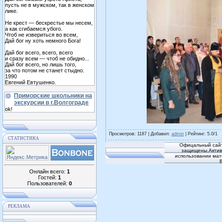
пусть не в мужском, так в женском
лике.
Не крест — бескрестье мы несем,
а как сгибаемся убого.
Чтоб не извериться во всем,
Дай бог ну хоть немного Бога!
Дай бог всего, всего, всего
и сразу всем — чтоб не обидно...
Дай бог всего, но лишь того,
за что потом не станет стыдно.
1990
Евгений Евтушенко.
Приморские школьники на
экскурсии в г.Волгограде
ok!
Просмотров
: 1187 |
Добавил
:
admin
|
Рейтинг
:
5.0
/
1
СТАТИСТИКА
Офицальный сайт
защищены.Активн
использовании мат
Онлайн всего:
1
Гостей:
1
Пользователей:
0
РЕКЛАМА