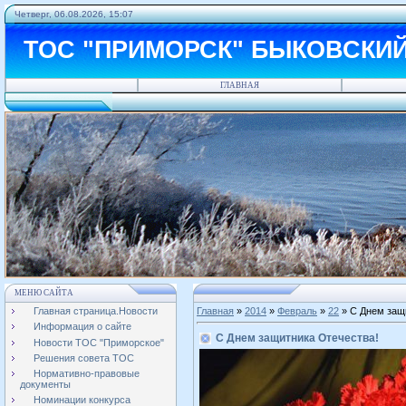
Четверг, 06.08.2026, 15:07
ТОС "ПРИМОРСК" БЫКОВСКИ
ГЛАВНАЯ
МЕНЮ САЙТА
Главная страница.Новости
Главная
»
2014
»
Февраль
»
22
» С Днем защ
Информация о сайте
С Днем защитника Отечества!
Новости ТОС "Приморское"
Решения совета ТОС
Нормативно-правовые
документы
Номинации конкурса