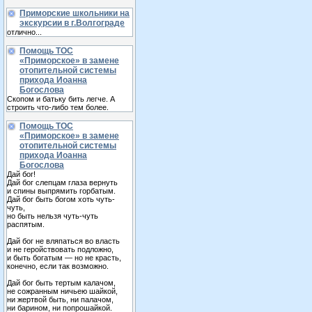
Приморские школьники на
экскурсии в г.Волгограде
отлично...
Помощь ТОС
«Приморское» в замене
отопительной системы
прихода Иоанна
Богослова
Скопом и батьку бить легче. А
строить что-либо тем более.
Помощь ТОС
«Приморское» в замене
отопительной системы
прихода Иоанна
Богослова
Дай бог!
Дай бог слепцам глаза вернуть
и спины выпрямить горбатым.
Дай бог быть богом хоть чуть-
чуть,
но быть нельзя чуть-чуть
распятым.
Дай бог не вляпаться во власть
и не геройствовать подложно,
и быть богатым — но не красть,
конечно, если так возможно.
Дай бог быть тертым калачом,
не сожранным ничьею шайкой,
ни жертвой быть, ни палачом,
ни барином, ни попрошайкой.