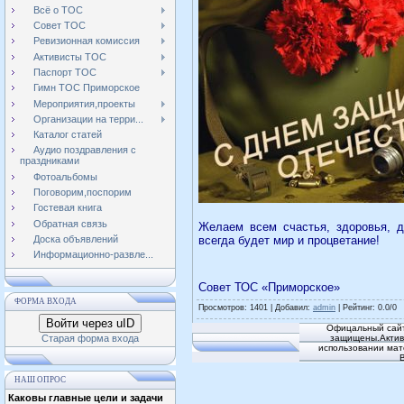
Всё о ТОС
Совет ТОС
Ревизионная комиссия
Активисты ТОС
Паспорт ТОС
Гимн ТОС Приморское
Мероприятия,проекты
Организации на терри...
Каталог статей
Аудио поздравления с
праздниками
Фотоальбомы
Поговорим,поспорим
Гостевая книга
Обратная связь
Желаем всем счастья, здоровья, д
Доска объявлений
всегда будет мир и процветание!
Информационно-развле...
Совет ТОС «Приморское»
ФОРМА ВХОДА
Просмотров
: 1401 |
Добавил
:
admin
|
Рейтинг
:
0.0
/
0
Войти через uID
Офицальный сайт
Старая форма входа
защищены.Активн
использовании мат
НАШ ОПРОС
Каковы главные цели и задачи