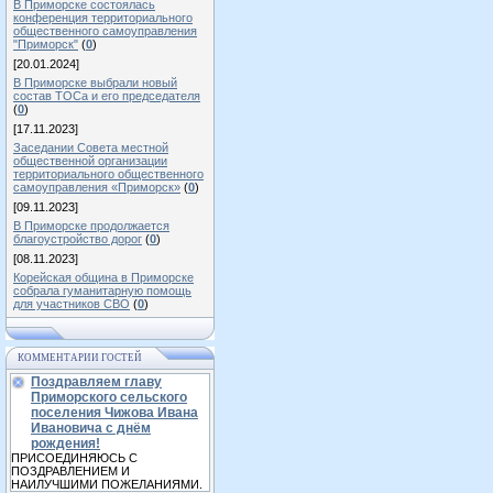
В Приморске состоялась
конференция территориального
общественного самоуправления
"Приморск"
(
0
)
[20.01.2024]
В Приморске выбрали новый
состав ТОСа и его председателя
(
0
)
[17.11.2023]
Заседании Совета местной
общественной организации
территориального общественного
самоуправления «Приморск»
(
0
)
[09.11.2023]
В Приморске продолжается
благоустройство дорог
(
0
)
[08.11.2023]
Корейская община в Приморске
собрала гуманитарную помощь
для участников СВО
(
0
)
КОММЕНТАРИИ ГОСТЕЙ
Поздравляем главу
Приморского сельского
поселения Чижова Ивана
Ивановича с днём
рождения!
ПРИСОЕДИНЯЮСЬ С
ПОЗДРАВЛЕНИЕМ И
НАИЛУЧШИМИ ПОЖЕЛАНИЯМИ.