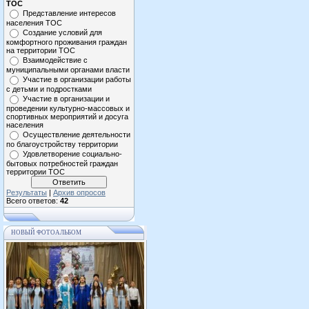
ТОС
Представление интересов
населения ТОС
Создание условий для
комфортного проживания граждан
на территории ТОС
Взаимодействие с
муниципальными органами власти
Участие в организации работы
с детьми и подростками
Участие в организации и
проведении культурно-массовых и
спортивных мероприятий и досуга
населения
Осуществление деятельности
по благоустройству территории
Удовлетворение социально-
бытовых потребностей граждан
территории ТОС
Результаты
|
Архив опросов
Всего ответов:
42
НОВЫЙ ФОТОАЛЬБОМ