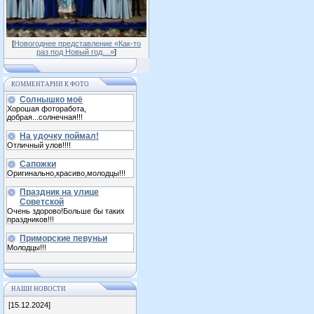
[
Новогоднее представление «Как-то
раз под Новый год…»
]
КОММЕНТАРИИ К ФОТО
Солнышко моё
Хорошая фоторабота,
добрая...солнечная!!!
На удочку поймал!
Отличный улов!!!!
Сапожки
Оригинально,красиво,молодцы!!!
Праздник на улице
Советской
Очень здорово!Больше бы таких
праздников!!!
Приморские певуньи
Молодцы!!!
НАШИ НОВОСТИ
[15.12.2024]