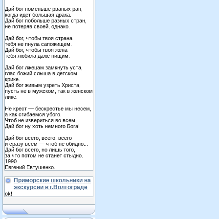
Дай бог поменьше рваных ран,
когда идет большая драка.
Дай бог побольше разных стран,
не потеряв своей, однако.
Дай бог, чтобы твоя страна
тебя не пнула сапожищем.
Дай бог, чтобы твоя жена
тебя любила даже нищим.
Дай бог лжецам замкнуть уста,
глас божий слыша в детском
крике.
Дай бог живым узреть Христа,
пусть не в мужском, так в женском
лике.
Не крест — бескрестье мы несем,
а как сгибаемся убого.
Чтоб не извериться во всем,
Дай бог ну хоть немного Бога!
Дай бог всего, всего, всего
и сразу всем — чтоб не обидно...
Дай бог всего, но лишь того,
за что потом не станет стыдно.
1990
Евгений Евтушенко.
Приморские школьники на
экскурсии в г.Волгограде
ok!