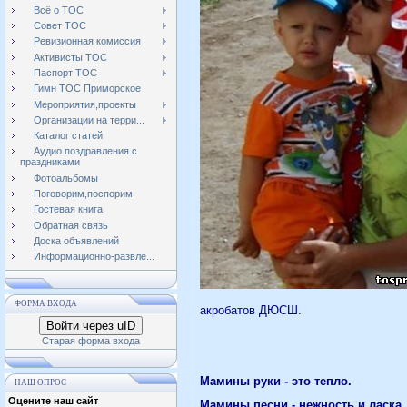
Всё о ТОС
Совет ТОС
Ревизионная комиссия
Активисты ТОС
Паспорт ТОС
Гимн ТОС Приморское
Мероприятия,проекты
Организации на терри...
Каталог статей
Аудио поздравления с
праздниками
Фотоальбомы
Поговорим,поспорим
Гостевая книга
Обратная связь
Доска объявлений
Информационно-развле...
ФОРМА ВХОДА
акробатов ДЮСШ.
Войти через uID
Старая форма входа
Мамины руки - это тепло.
НАШ ОПРОС
Оцените наш сайт
Мамины песни - нежность и ласка.