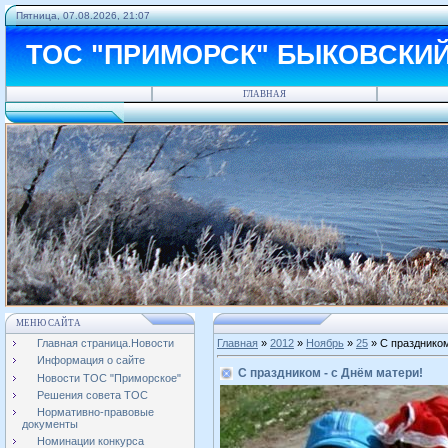
Пятница, 07.08.2026, 21:07
ТОС "ПРИМОРСК" БЫКОВСКИ
ГЛАВНАЯ
МЕНЮ САЙТА
Главная страница.Новости
Главная
»
2012
»
Ноябрь
»
25
» С праздником
Информация о сайте
С праздником - с Днём матери!
Новости ТОС "Приморское"
Решения совета ТОС
Нормативно-правовые
документы
Номинации конкурса