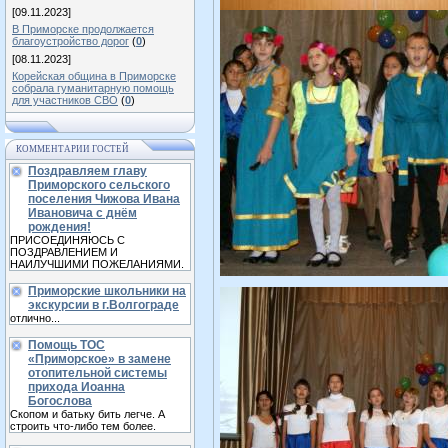
[09.11.2023]
В Приморске продолжается
благоустройство дорог
(
0
)
[08.11.2023]
Корейская община в Приморске
собрала гуманитарную помощь
для участников СВО
(
0
)
КОММЕНТАРИИ ГОСТЕЙ
Поздравляем главу
Приморского сельского
поселения Чижова Ивана
Ивановича с днём
рождения!
ПРИСОЕДИНЯЮСЬ С
ПОЗДРАВЛЕНИЕМ И
НАИЛУЧШИМИ ПОЖЕЛАНИЯМИ.
Приморские школьники на
экскурсии в г.Волгограде
отлично...
Помощь ТОС
«Приморское» в замене
отопительной системы
прихода Иоанна
Богослова
Скопом и батьку бить легче. А
строить что-либо тем более.