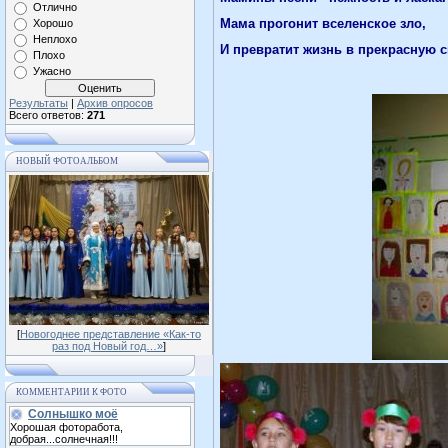
Отлично
Мама прогонит вселенское зло,
Хорошо
Неплохо
И превратит жизнь в прекрасную с
Плохо
Ужасно
Результаты
|
Архив опросов
Всего ответов:
271
НОВЫЙ ФОТОАЛЬБОМ
[
Новогоднее представление «Как-то
раз под Новый год…»
]
КОММЕНТАРИИ К ФОТО
Солнышко моё
Хорошая фоторабота,
добрая...солнечная!!!