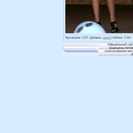
Просмотров
: 1727 |
Добавил
:
admin
|
Рейтинг
:
5.0
/
4
Офицальный сайт
защищены.Активн
использовании мат