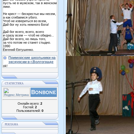
пусть не в мужском, так в женском
лике.
Не крест — бескрестье мы несем,
а как сгибаемся убого.
Чтоб не извериться во всем,
Дай бог ну хоть немного Бога!
Дай бог всего, всего, всего
и сразу всем — чтоб не обидно...
Дай бог всего, но лишь того,
за что потом не станет стыдно.
1990
Евгений Евтушенко.
Приморские школьники на
экскурсии в г.Волгограде
ok!
СТАТИСТИКА
Онлайн всего:
2
Гостей:
2
Пользователей:
0
РЕКЛАМА