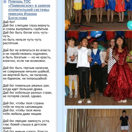
Помощь ТОС
«Приморское» в замене
отопительной системы
прихода Иоанна
Богослова
Дай бог!
Дай бог слепцам глаза вернуть
и спины выпрямить горбатым.
Дай бог быть богом хоть чуть-
чуть,
но быть нельзя чуть-чуть
распятым.
Дай бог не вляпаться во власть
и не геройствовать подложно,
и быть богатым — но не красть,
конечно, если так возможно.
Дай бог быть тертым калачом,
не сожранным ничьею шайкой,
ни жертвой быть, ни палачом,
ни барином, ни попрошайкой.
Дай бог поменьше рваных ран,
когда идет большая драка.
Дай бог побольше разных стран,
не потеряв своей, однако.
Дай бог, чтобы твоя страна
тебя не пнула сапожищем.
Дай бог, чтобы твоя жена
тебя любила даже нищим.
Дай бог лжецам замкнуть уста,
глас божий слыша в детском
крике.
Дай бог живым узреть Христа,