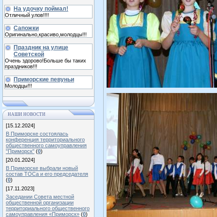
На удочку поймал!
Отличный улов!!!!
Сапожки
Оригинально,красиво,молодцы!!!
Праздник на улице
Советской
Очень здорово!Больше бы таких
праздников!!!
Приморские певуньи
Молодцы!!!
НАШИ НОВОСТИ
[15.12.2024]
В Приморске состоялась
конференция территориального
общественного самоуправления
"Приморск"
(
0
)
[20.01.2024]
В Приморске выбрали новый
состав ТОСа и его председателя
(
0
)
[17.11.2023]
Заседании Совета местной
общественной организации
территориального общественного
самоуправления «Приморск»
(
0
)