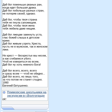
Дай бог поменьше рваных ран,
когда идет большая драка.
Дай бог побольше разных стран,
не потеряв своей, однако.
Дай бог, чтобы твоя страна
тебя не пнула сапожищем.
Дай бог, чтобы твоя жена
тебя любила даже нищим.
Дай бог лжецам замкнуть уста,
глас божий слыша в детском
крике.
Дай бог живым узреть Христа,
пусть не в мужском, так в женском
лике.
Не крест — бескрестье мы несем,
а как сгибаемся убого.
Чтоб не извериться во всем,
Дай бог ну хоть немного Бога!
Дай бог всего, всего, всего
и сразу всем — чтоб не обидно...
Дай бог всего, но лишь того,
за что потом не станет стыдно.
1990
Евгений Евтушенко.
Приморские школьники на
экскурсии в г.Волгограде
ok!