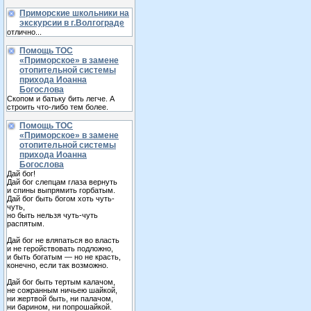
Приморские школьники на
экскурсии в г.Волгограде
отлично...
Помощь ТОС
«Приморское» в замене
отопительной системы
прихода Иоанна
Богослова
Скопом и батьку бить легче. А
строить что-либо тем более.
Помощь ТОС
«Приморское» в замене
отопительной системы
прихода Иоанна
Богослова
Дай бог!
Дай бог слепцам глаза вернуть
и спины выпрямить горбатым.
Дай бог быть богом хоть чуть-
чуть,
но быть нельзя чуть-чуть
распятым.
Дай бог не вляпаться во власть
и не геройствовать подложно,
и быть богатым — но не красть,
конечно, если так возможно.
Дай бог быть тертым калачом,
не сожранным ничьею шайкой,
ни жертвой быть, ни палачом,
ни барином, ни попрошайкой.