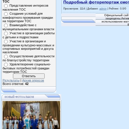
ТОС
Подробный фоторепортаж смот
Представление интересов
Просмотров
: 1114 |
Добавил
:
admin
|
Рейтинг
:
0.0
/
0
населения ТОС
Создание условий для
Офицальный сайт
комфортного проживания граждан
защищены.Активн
на территории ТОС
использовании мат
Взаимодействие с
муниципальными органами власти
Участие в организации работы
с детьми и подростками
Участие в организации и
проведении культурно-массовых и
спортивных мероприятий и досуга
населения
Осуществление деятельности
по благоустройству территории
Удовлетворение социально-
бытовых потребностей граждан
территории ТОС
Результаты
|
Архив опросов
Всего ответов:
42
НОВЫЙ ФОТОАЛЬБОМ