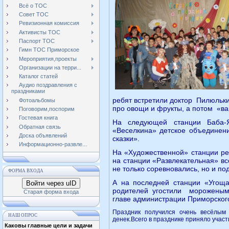
Всё о ТОС
Совет ТОС
Ревизионная комиссия
Активисты ТОС
Паспорт ТОС
Гимн ТОС Приморское
Мероприятия,проекты
Организации на терри...
Каталог статей
Аудио поздравления с
праздниками
ребят встретили доктор Пилюльк
Фотоальбомы
про овощи и фрукты, а потом «ва
Поговорим,поспорим
Гостевая книга
На следующей станции Баба-
Обратная связь
«Веселкина» детское объединен
Доска объявлений
сказки».
Информационно-развле...
На «Художественной» станции ре
на станции «Развлекательная» вс
не только соревновались, но и п
ФОРМА ВХОДА
А на последней станции «Угощ
Войти через uID
родителей угостили мороженым
Старая форма входа
главе администрации Приморского
Праздник получился очень весёлым
НАШ ОПРОС
денек.Всего в празднике приняло участ
Каковы главные цели и задачи