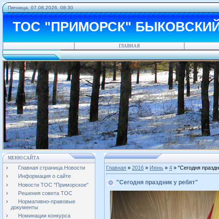
Пятница, 07.08.2026, 08:30
ТОС "ПРИМОРСК" БЫКОВСКИ
ГЛАВНАЯ
МЕНЮ САЙТА
Главная страница.Новости
Главная
»
2016
»
Июнь
»
4
» "Сегодня праздн
Информация о сайте
"Сегодня праздник у ребят"
Новости ТОС "Приморское"
Решения совета ТОС
Нормативно-правовые
документы
Номинации конкурса