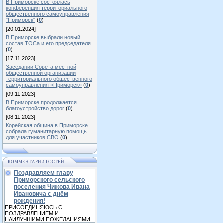
В Приморске состоялась
конференция территориального
общественного самоуправления
"Приморск"
(
0
)
[20.01.2024]
В Приморске выбрали новый
состав ТОСа и его председателя
(
0
)
[17.11.2023]
Заседании Совета местной
общественной организации
территориального общественного
самоуправления «Приморск»
(
0
)
[09.11.2023]
В Приморске продолжается
благоустройство дорог
(
0
)
[08.11.2023]
Корейская община в Приморске
собрала гуманитарную помощь
для участников СВО
(
0
)
КОММЕНТАРИИ ГОСТЕЙ
Поздравляем главу
Приморского сельского
поселения Чижова Ивана
Ивановича с днём
рождения!
ПРИСОЕДИНЯЮСЬ С
ПОЗДРАВЛЕНИЕМ И
НАИЛУЧШИМИ ПОЖЕЛАНИЯМИ.