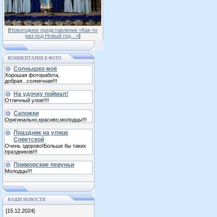
[
Новогоднее представление «Как-то
раз под Новый год…»
]
КОММЕНТАРИИ К ФОТО
Солнышко моё
Хорошая фоторабота,
добрая...солнечная!!!
На удочку поймал!
Отличный улов!!!!
Сапожки
Оригинально,красиво,молодцы!!!
Праздник на улице
Советской
Очень здорово!Больше бы таких
праздников!!!
Приморские певуньи
Молодцы!!!
НАШИ НОВОСТИ
[15.12.2024]