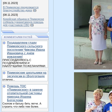
[09.11.2023]
В Приморске продолжается
благоустройство дорог
(
0
)
[08.11.2023]
Корейская община в Приморске
собрала гуманитарную помощь
для участников СВО
(
0
)
КОММЕНТАРИИ ГОСТЕЙ
Поздравляем главу
Приморского сельского
поселения Чижова Ивана
Ивановича с днём
рождения!
ПРИСОЕДИНЯЮСЬ С
ПОЗДРАВЛЕНИЕМ И
НАИЛУЧШИМИ ПОЖЕЛАНИЯМИ.
Приморские школьники на
экскурсии в г.Волгограде
отлично...
Помощь ТОС
«Приморское» в замене
отопительной системы
прихода Иоанна
Богослова
Скопом и батьку бить легче. А
строить что-либо тем более.