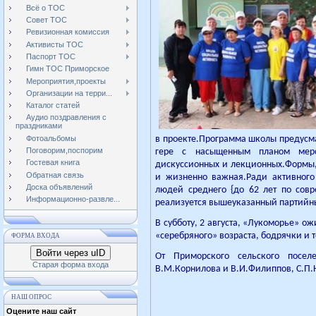
Всё о ТОС
Совет ТОС
Ревизионная комиссия
Активисты ТОС
Паспорт ТОС
Гимн ТОС Приморское
Мероприятия,проекты
Организации на терри...
Каталог статей
Аудио поздравления с
праздниками
Фотоальбомы
в проекте.Програм­ма школы предусма
Поговорим,поспорим
гере с насыщенным пла­ном меро
Гостевая книга
дискуссионных и лекционных.Формы,
Обратная связь
и жизненно важная.Ради активного 
Доска объявлений
людей среднего {до 62 лет по совр
Информационно-развле...
реализуется вышеука­занный партийн
В субботу, 2 августа, «Лу­коморье» 
«серебряного» возрас­та, бодрячки и т
ФОРМА ВХОДА
Войти через uID
От Приморского сельского посел
Старая форма входа
В.М.Корнилова и В.И.Филиппов, С.П.
НАШ ОПРОС
Оцените наш сайт