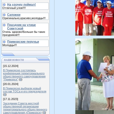
На удочку поймал!
Отличный улов!!!!
Сапожки
Оригинально,красиво,молодцы!!!
Праздник на улице
Советской
Очень здорово!Больше бы таких
праздников!!!
Приморские певуньи
Молодцы!!!
НАШИ НОВОСТИ
[15.12.2024]
В Приморске состоялась
конференция территориального
общественного самоуправления
"Приморск"
(
0
)
[20.01.2024]
В Приморске выбрали новый
состав ТОСа и его председателя
(
0
)
[17.11.2023]
Заседании Совета местной
общественной организации
территориального общественного
самоуправления «Приморск»
(
0
)