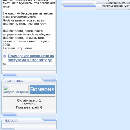
защищены.Активн
пусть не в мужском, так в женском
использовании мат
лике.
Не крест — бескрестье мы несем,
а как сгибаемся убого.
Чтоб не извериться во всем,
Дай бог ну хоть немного Бога!
Дай бог всего, всего, всего
и сразу всем — чтоб не обидно...
Дай бог всего, но лишь того,
за что потом не станет стыдно.
1990
Евгений Евтушенко.
Приморские школьники на
экскурсии в г.Волгограде
ok!
СТАТИСТИКА
Онлайн всего:
1
Гостей:
1
Пользователей:
0
РЕКЛАМА