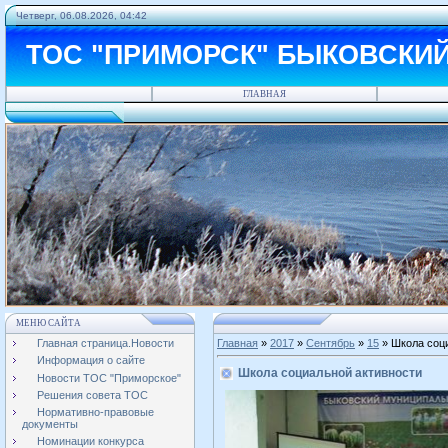
Четверг, 06.08.2026, 04:42
ТОС "ПРИМОРСК" БЫКОВСКИ
ГЛАВНАЯ
МЕНЮ САЙТА
Главная страница.Новости
Главная
»
2017
»
Сентябрь
»
15
» Школа соц
Информация о сайте
Школа социальной активности
Новости ТОС "Приморское"
Решения совета ТОС
Нормативно-правовые
документы
Номинации конкурса