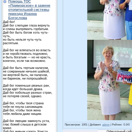
Помощь ТОС
«Приморское» в замене
отопительной системы
прихода Иоанна
Богослова
Дай бог!
Дай бог слепцам глаза вернуть
и спины выпрямить горбатым.
Дай бог быть богом хоть чуть-
чуть,
но быть нельзя чуть-чуть
распятым.
Дай бог не вляпаться во власть
и не геройствовать подложно,
и быть богатым — но не красть,
конечно, если так возможно.
Дай бог быть тертым калачом,
не сожранным ничьею шайкой,
ни жертвой быть, ни палачом,
ни барином, ни попрошайкой.
Дай бог поменьше рваных ран,
когда идет большая драка.
Дай бог побольше разных стран,
не потеряв своей, однако.
Дай бог, чтобы твоя страна
тебя не пнула сапожищем.
Дай бог, чтобы твоя жена
тебя любила даже нищим.
Дай бог лжецам замкнуть уста,
глас божий слыша в детском
Просмотров
: 1001 |
Добавил
:
admin
|
Рейтинг
:
0.0
/
0
крике.
Дай бог живым узреть Христа,
Офицальный сайт