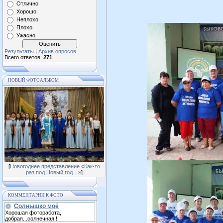
Отлично
Хорошо
Неплохо
Плохо
Ужасно
Результаты
|
Архив опросов
Всего ответов:
271
НОВЫЙ ФОТОАЛЬБОМ
[
Новогоднее представление «Как-то
раз под Новый год…»
]
КОММЕНТАРИИ К ФОТО
Солнышко моё
Хорошая фоторабота,
добрая...солнечная!!!