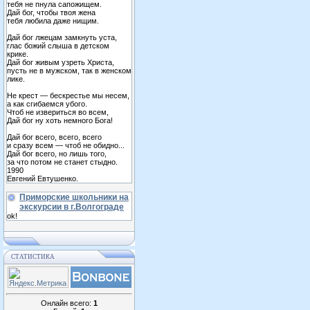
тебя не пнула сапожищем.
Дай бог, чтобы твоя жена
тебя любила даже нищим.
Дай бог лжецам замкнуть уста,
глас божий слыша в детском
крике.
Дай бог живым узреть Христа,
пусть не в мужском, так в женском
лике.
Не крест — бескрестье мы несем,
а как сгибаемся убого.
Чтоб не извериться во всем,
Дай бог ну хоть немного Бога!
Дай бог всего, всего, всего
и сразу всем — чтоб не обидно...
Дай бог всего, но лишь того,
за что потом не станет стыдно.
1990
Евгений Евтушенко.
Приморские школьники на
экскурсии в г.Волгограде
ok!
СТАТИСТИКА
Онлайн всего:
1