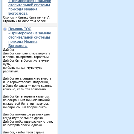
«Приморское» в замене
отопительной системы
прихода Иоанна
Богослова
Скопом и батьку бить легче. А
строить что-либо тем более.
Помощь ТОС
«Приморское» в замене
отопительной системы
прихода Иоанна
Богослова
Дай бог!
Дай бог слепцам глаза вернуть
и спины выпрямить горбатым.
Дай бог быть богом хоть чуть-
чуть,
но быть нельзя чуть-чуть
распятым.
Дай бог не вляпаться во власть
и не геройствовать подложно,
и быть богатым — но не красть,
конечно, если так возможно.
Дай бог быть тертым калачом,
не сожранным ничьею шайкой,
ни жертвой быть, ни палачом,
ни барином, ни попрошайкой.
Дай бог поменьше рваных ран,
когда идет большая драка.
Дай бог побольше разных стран,
не потеряв своей, однако.
Дай бог, чтобы твоя страна