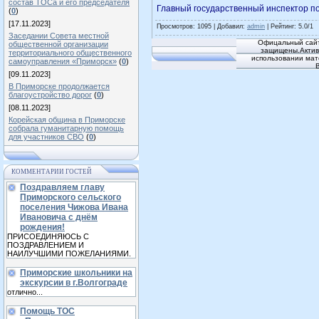
состав ТОСа и его председателя
Главный государственный инспектор п
(
0
)
[17.11.2023]
Просмотров
: 1095 |
Добавил
:
admin
|
Рейтинг
:
5.0
/
1
Заседании Совета местной
Офицальный сайт
общественной организации
защищены.Активн
территориального общественного
использовании мат
самоуправления «Приморск»
(
0
)
[09.11.2023]
В Приморске продолжается
благоустройство дорог
(
0
)
[08.11.2023]
Корейская община в Приморске
собрала гуманитарную помощь
для участников СВО
(
0
)
КОММЕНТАРИИ ГОСТЕЙ
Поздравляем главу
Приморского сельского
поселения Чижова Ивана
Ивановича с днём
рождения!
ПРИСОЕДИНЯЮСЬ С
ПОЗДРАВЛЕНИЕМ И
НАИЛУЧШИМИ ПОЖЕЛАНИЯМИ.
Приморские школьники на
экскурсии в г.Волгограде
отлично...
Помощь ТОС