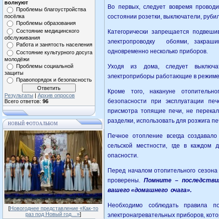
волнуют
Во первых, следует вовремя проводи
Проблемы благоустройства
посёлка
состоянии розетки, выключатели, руби
Проблемы образования
Состояние медицинского
Категорически запрещается подвешив
обслуживания
электропроводку обоями, закраши
Работа и занятость населения
одновременно несколько приборов.
Состояние культурного досуга
молодёжи
Проблемы социальной
Уходя из дома, следует выключа
защиты
электроприборы работающие в режиме
Правопорядок и безопасность
Кроме того, накануне отопительн
Результаты
|
Архив опросов
безопасности при эксплуатации пе
Всего ответов:
96
присмотра топящие печи, не перекал
разделки, использовать для розжига п
НОВЫЙ ФОТОАЛЬБОМ
Печное отопление всегда создавало
сельской местности, где в каждом
опасности.
Перед началом отопительного сезона
проверены.
Помните – последстви
вашего «домашнего очага».
Необходимо соблюдать правила п
[
Новогоднее представление «Как-то
раз под Новый год…»
]
электронагревательных приборов, кото