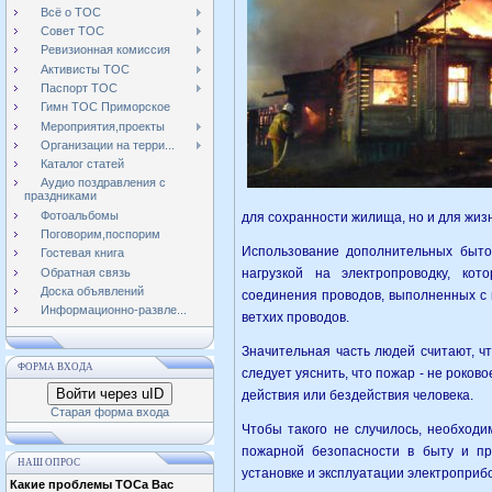
Всё о ТОС
Совет ТОС
Ревизионная комиссия
Активисты ТОС
Паспорт ТОС
Гимн ТОС Приморское
Мероприятия,проекты
Организации на терри...
Каталог статей
Аудио поздравления с
праздниками
Фотоальбомы
для сохранности жилища, но и для жиз
Поговорим,поспорим
Использование дополнительных быто
Гостевая книга
Обратная связь
нагрузкой на электропроводку, ко
Доска объявлений
соединения проводов, выполненных с 
Информационно-развле...
ветхих проводов.
Значительная часть людей считают, ч
ФОРМА ВХОДА
следует уяснить, что пожар - не роково
Войти через uID
действия или бездействия человека.
Старая форма входа
Чтобы такого не случилось, необходи
пожарной безопасности в быту и пр
НАШ ОПРОС
установке и эксплуатации электроприб
Какие проблемы ТОСа Вас