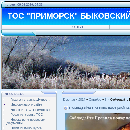
Четверг, 06.08.2026, 04:37
ТОС "ПРИМОРСК" БЫКОВСКИ
ГЛАВНАЯ
МЕНЮ САЙТА
Главная страница.Новости
Главная
»
2014
»
Октябрь
»
6
» Соблюдайте 
Информация о сайте
Соблюдайте Правила пожарной бе
Новости ТОС "Приморское"
Решения совета ТОС
Нормативно-правовые
документы
Номинации конкурса