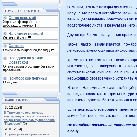
Отметим, печные пожары делятся на д
КОММЕНТАРИИ К ФОТО
нарушение правил устройства печи. 
Солнышко моё
печи и деревянными конструкциями 
Хорошая фоторабота,
подтопочного листа, в результате чего 
добрая...солнечная!!!
На удочку поймал!
Другая проблема – нарушение правил 
Отличный улов!!!!
Также часто заканчивается пожар
Сапожки
Оригинально,красиво,молодцы!!!
легковоспламеняющимися жидкостями, 
Праздник на улице
Кроме того, нельзя топить печи с отк
Советской
материалы, а поверхности отоп
Очень здорово!Больше бы таких
праздников!!!
систематически очищать от пыли и 
Приморские певуньи
необходимо своевременно устранять, ч
Молодцы!!!
И еще. Напоминаем вам: чтобы убер
навсегда отказаться от привычки курит
ни в коем случае не бросать спички и ок
НАШИ НОВОСТИ
[15.12.2024]
Если произошло возгорание, звоните 
В Приморске состоялась
можно быстрее покинуть горящее пом
конференция территориального
общественного самоуправления
"Приморск"
(
0
)
Не теряйте времени на спасение им
[20.01.2024]
в беду.
В Приморске выбрали новый