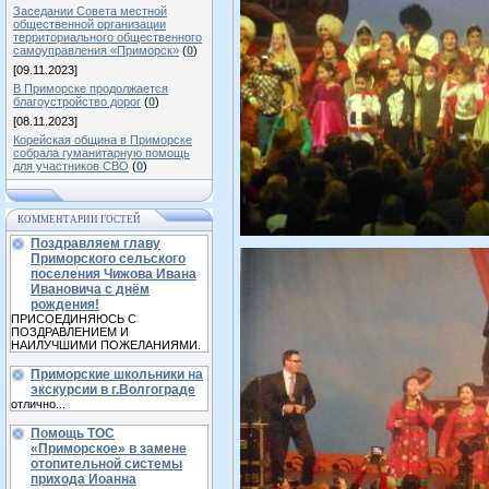
Заседании Совета местной
общественной организации
территориального общественного
самоуправления «Приморск»
(
0
)
[09.11.2023]
В Приморске продолжается
благоустройство дорог
(
0
)
[08.11.2023]
Корейская община в Приморске
собрала гуманитарную помощь
для участников СВО
(
0
)
КОММЕНТАРИИ ГОСТЕЙ
Поздравляем главу
Приморского сельского
поселения Чижова Ивана
Ивановича с днём
рождения!
ПРИСОЕДИНЯЮСЬ С
ПОЗДРАВЛЕНИЕМ И
НАИЛУЧШИМИ ПОЖЕЛАНИЯМИ.
Приморские школьники на
экскурсии в г.Волгограде
отлично...
Помощь ТОС
«Приморское» в замене
отопительной системы
прихода Иоанна