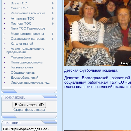
Всё о ТОС
Совет ТОС
Ревизионная комиссия
Активисты ТОС
Паспорт ТОС
Гимн ТОС Приморское
Мероприятия,проекты
Организации на терри...
Каталог статей
Аудио поздравления с
праздниками
Фотоальбомы
Поговорим,поспорим
Гостевая книга
детская футбольная команда.
Обратная связь
Доска объявлений
Депутат Волгоградской областно
социальным работникам ГБУ СО «Бы
Информационно-развле...
главы сельских поселений оказали 
ФОРМА ВХОДА
Войти через uID
Старая форма входа
НАШ ОПРОС
ТОС "Приморское" для Вас -