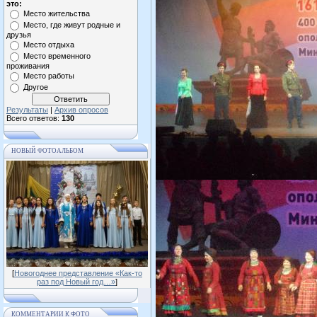
это:
Место жительства
Место, где живут родные и
друзья
Место отдыха
Место временного
проживания
Место работы
Другое
Результаты
|
Архив опросов
Всего ответов:
130
НОВЫЙ ФОТОАЛЬБОМ
[
Новогоднее представление «Как-то
раз под Новый год…»
]
КОММЕНТАРИИ К ФОТО