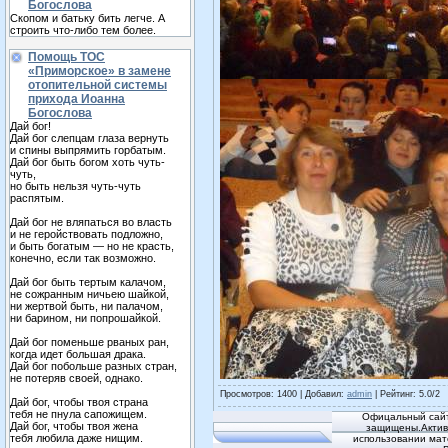
Богослова
Скопом и батьку бить легче. А
строить что-либо тем более.
Помощь ТОС
«Приморское» в замене
отопительной системы
прихода Иоанна
Богослова
Дай бог!
Дай бог слепцам глаза вернуть
и спины выпрямить горбатым.
Дай бог быть богом хоть чуть-
чуть,
но быть нельзя чуть-чуть
распятым.
Дай бог не вляпаться во власть
и не геройствовать подложно,
и быть богатым — но не красть,
конечно, если так возможно.
Дай бог быть тертым калачом,
не сожранным ничьею шайкой,
ни жертвой быть, ни палачом,
ни барином, ни попрошайкой.
Дай бог поменьше рваных ран,
когда идет большая драка.
Дай бог побольше разных стран,
не потеряв своей, однако.
Просмотров
: 1400 |
Добавил
:
admin
|
Рейтинг
:
5.0
/
2
Дай бог, чтобы твоя страна
тебя не пнула сапожищем.
Офицальный сайт
Дай бог, чтобы твоя жена
защищены.Активн
тебя любила даже нищим.
использовании мат