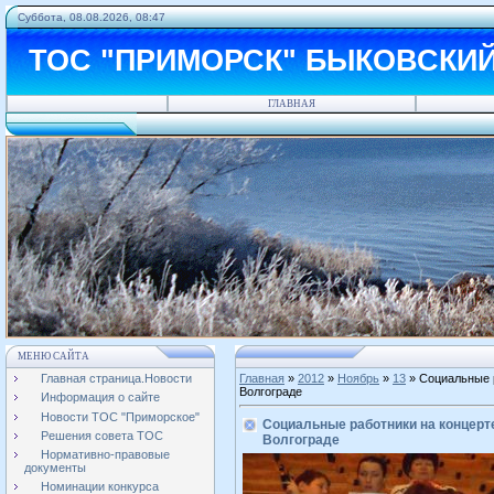
Суббота, 08.08.2026, 08:47
ТОС "ПРИМОРСК" БЫКОВСКИ
ГЛАВНАЯ
МЕНЮ САЙТА
Главная страница.Новости
Главная
»
2012
»
Ноябрь
»
13
» Социальные р
Волгограде
Информация о сайте
Новости ТОС "Приморское"
Социальные работники на концерте
Решения совета ТОС
Волгограде
Нормативно-правовые
документы
Номинации конкурса