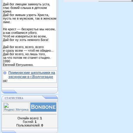
Дай бог лжецам замкнуть уста,
глас божий слыша в детском
крике.
Дай бог живым узреть Христа,
пусть не в мужском, так в женском
лике.
Не крест — бескрестье мы несем,
а как сгибаемся убого.
Чтоб не извериться во всем,
Дай бог ну хоть немного Бога!
Дай бог всего, всего, всего
и сразу всем — чтоб не обидно...
Дай бог всего, но лишь того,
за что потом не станет стыдно.
1990
Евгений Евтушенко.
Приморские школьники на
экскурсии в г.Волгограде
ok!
СТАТИСТИКА
Онлайн всего:
1
Гостей:
1
Пользователей:
0