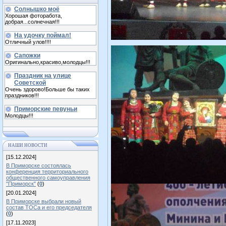
Солнышко моё
Хорошая фоторабота,
добрая...солнечная!!!
На удочку поймал!
Отличный улов!!!!
Сапожки
Оригинально,красиво,молодцы!!!
Праздник на улице
Советской
Очень здорово!Больше бы таких
праздников!!!
Приморские певуньи
Молодцы!!!
НАШИ НОВОСТИ
[15.12.2024]
В Приморске состоялась
конференция территориального
общественного самоуправления
"Приморск"
(
0
)
[20.01.2024]
В Приморске выбрали новый
состав ТОСа и его председателя
(
0
)
[17.11.2023]