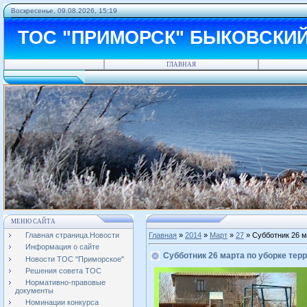
Воскресенье, 09.08.2026, 15:19
ТОС "ПРИМОРСК" БЫКОВСКИ
ГЛАВНАЯ
МЕНЮ САЙТА
Главная страница.Новости
Главная
»
2014
»
Март
»
27
» Субботник 26 м
Информация о сайте
Субботник 26 марта по уборке тер
Новости ТОС "Приморское"
Решения совета ТОС
Нормативно-правовые
документы
Номинации конкурса