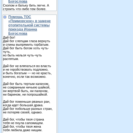
Богослова
Скопом и батьку бить легче. А
строить что-либо тем более.
Помощь ТОС
«Приморское» в замене
отопительной системы
прихода Иоанна
Богослова
Дай бог!
Дай бог слепцам глаза вернуть
и спины выпрямить горбатым.
Дай бог быть богом хоть чуть-
чуть,
но быть нельзя чуть-чуть
распятым.
Дай бог не вляпаться во власть
и не геройствовать подложно,
и быть богатым — но не красть,
конечно, если так возможно.
Дай бог быть тертым калачом,
не сожранным ничьею шайкой,
ни жертвой быть, ни палачом,
ни барином, ни попрошайкой.
Дай бог поменьше рваных ран,
когда идет большая драка.
Дай бог побольше разных стран,
не потеряв своей, однако.
Дай бог, чтобы твоя страна
тебя не пнула сапожищем.
Дай бог, чтобы твоя жена
тебя любила даже нищим.