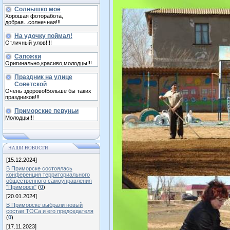
Солнышко моё
Хорошая фоторабота,
добрая...солнечная!!!
На удочку поймал!
Отличный улов!!!!
Сапожки
Оригинально,красиво,молодцы!!!
Праздник на улице
Советской
Очень здорово!Больше бы таких
праздников!!!
Приморские певуньи
Молодцы!!!
НАШИ НОВОСТИ
[15.12.2024]
В Приморске состоялась
конференция территориального
общественного самоуправления
"Приморск"
(
0
)
[20.01.2024]
В Приморске выбрали новый
состав ТОСа и его председателя
(
0
)
[17.11.2023]