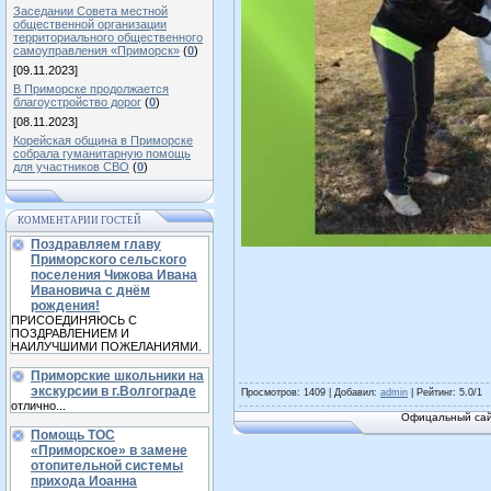
Заседании Совета местной
общественной организации
территориального общественного
самоуправления «Приморск»
(
0
)
[09.11.2023]
В Приморске продолжается
благоустройство дорог
(
0
)
[08.11.2023]
Корейская община в Приморске
собрала гуманитарную помощь
для участников СВО
(
0
)
КОММЕНТАРИИ ГОСТЕЙ
Поздравляем главу
Приморского сельского
поселения Чижова Ивана
Ивановича с днём
рождения!
ПРИСОЕДИНЯЮСЬ С
ПОЗДРАВЛЕНИЕМ И
НАИЛУЧШИМИ ПОЖЕЛАНИЯМИ.
Приморские школьники на
экскурсии в г.Волгограде
Просмотров
: 1409 |
Добавил
:
admin
|
Рейтинг
:
5.0
/
1
отлично...
Офицальный сай
Помощь ТОС
«Приморское» в замене
отопительной системы
прихода Иоанна