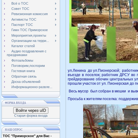
Всё о ТОС
Совет ТОС
Ревизионная комиссия
Активисты ТОС
Паспорт ТОС
Гимн ТОС Приморское
Мероприятия,проекты
Организации на терри...
Каталог статей
Аудио поздравления с
праздниками
Фотоальбомы
Поговорим,поспорим
ул.Ленина до ул.Пионерской; работник
Гостевая книга
въезде в поселок; работник ДРСУ во 
Обратная связь
грейдерование обочин центральных у
Доска объявлений
прошли участок от ул. Пионерская до 
Информационно-развле...
Весь мусор был собран в мешки и выв
Просьба к жителям поселка: поддержив
ФОРМА ВХОДА
Войти через uID
Старая форма входа
НАШ ОПРОС
ТОС "Приморское" для Вас -