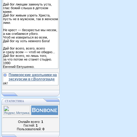
Дай бог лжецам замкнуть уста,
глас божий слыша в детском
крике.
Дай бог живым узреть Христа,
пусть не в мужском, так в женском
лике.
Не крест — бескрестье мы несем,
а как сгибаемся убого.
Чтоб не извериться во всем,
Дай бог ну хоть немного Бога!
Дай бог всего, всего, всего
и сразу всем — чтоб не обидно...
Дай бог всего, но лишь того,
за что потом не станет стыдно.
1990
Евгений Евтушенко.
Приморские школьники на
экскурсии в г.Волгограде
ok!
СТАТИСТИКА
Онлайн всего:
1
Гостей:
1
Пользователей:
0