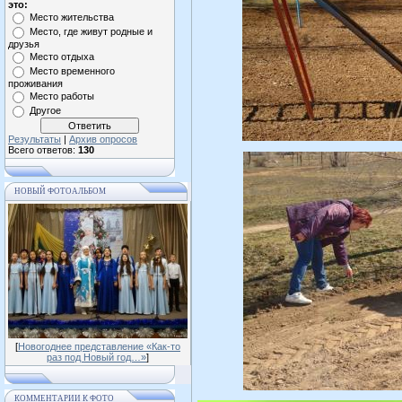
это:
Место жительства
Место, где живут родные и
друзья
Место отдыха
Место временного
проживания
Место работы
Другое
Результаты
|
Архив опросов
Всего ответов:
130
НОВЫЙ ФОТОАЛЬБОМ
[
Новогоднее представление «Как-то
раз под Новый год…»
]
КОММЕНТАРИИ К ФОТО