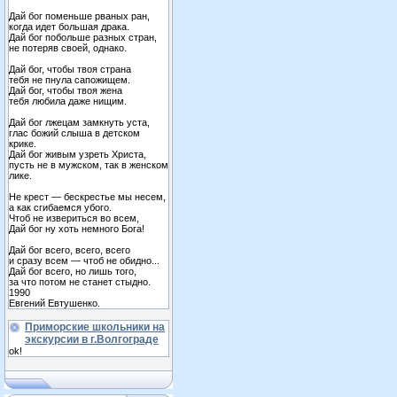
Дай бог поменьше рваных ран,
когда идет большая драка.
Дай бог побольше разных стран,
не потеряв своей, однако.
Дай бог, чтобы твоя страна
тебя не пнула сапожищем.
Дай бог, чтобы твоя жена
тебя любила даже нищим.
Дай бог лжецам замкнуть уста,
глас божий слыша в детском
крике.
Дай бог живым узреть Христа,
пусть не в мужском, так в женском
лике.
Не крест — бескрестье мы несем,
а как сгибаемся убого.
Чтоб не извериться во всем,
Дай бог ну хоть немного Бога!
Дай бог всего, всего, всего
и сразу всем — чтоб не обидно...
Дай бог всего, но лишь того,
за что потом не станет стыдно.
1990
Евгений Евтушенко.
Приморские школьники на
экскурсии в г.Волгограде
ok!