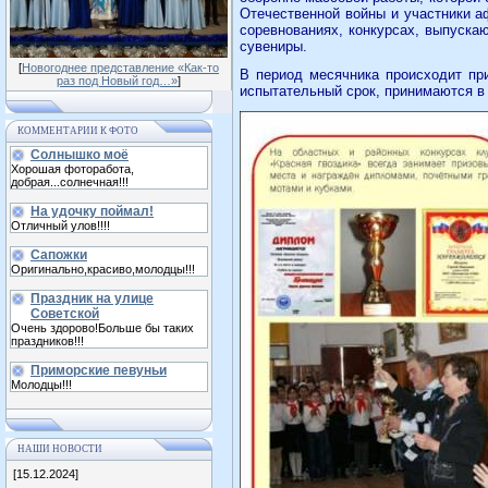
Отечественной войны и участники а
соревнованиях, конкурсах, выпуска
сувениры.
[
Новогоднее представление «Как-то
В период месячника происходит пр
раз под Новый год…»
]
испытательный срок, принимаются в 
КОММЕНТАРИИ К ФОТО
Солнышко моё
Хорошая фоторабота,
добрая...солнечная!!!
На удочку поймал!
Отличный улов!!!!
Сапожки
Оригинально,красиво,молодцы!!!
Праздник на улице
Советской
Очень здорово!Больше бы таких
праздников!!!
Приморские певуньи
Молодцы!!!
НАШИ НОВОСТИ
[15.12.2024]