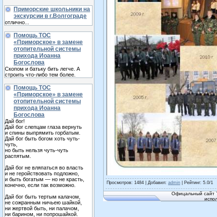
Приморские школьники на
экскурсии в г.Волгограде
отлично...
Помощь ТОС
«Приморское» в замене
отопительной системы
прихода Иоанна
Богослова
Скопом и батьку бить легче. А
строить что-либо тем более.
Помощь ТОС
«Приморское» в замене
отопительной системы
прихода Иоанна
Богослова
Дай бог!
Дай бог слепцам глаза вернуть
и спины выпрямить горбатым.
Дай бог быть богом хоть чуть-
чуть,
но быть нельзя чуть-чуть
распятым.
Дай бог не вляпаться во власть
и не геройствовать подложно,
и быть богатым — но не красть,
Просмотров
: 1484 |
Добавил
:
admin
|
Рейтинг
:
5.0
/
1
конечно, если так возможно.
Офицальный сайт Т
Дай бог быть тертым калачом,
испо
не сожранным ничьею шайкой,
ни жертвой быть, ни палачом,
ни барином, ни попрошайкой.