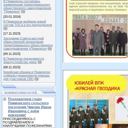
В Приморске состоялась
конференция территориального
общественного самоуправления
"Приморск"
(
0
)
[20.01.2024]
В Приморске выбрали новый
состав ТОСа и его председателя
(
0
)
[17.11.2023]
Заседании Совета местной
общественной организации
территориального общественного
самоуправления «Приморск»
(
0
)
[09.11.2023]
В Приморске продолжается
благоустройство дорог
(
0
)
[08.11.2023]
Корейская община в Приморске
собрала гуманитарную помощь
для участников СВО
(
0
)
КОММЕНТАРИИ ГОСТЕЙ
Поздравляем главу
Приморского сельского
поселения Чижова Ивана
Ивановича с днём
рождения!
ПРИСОЕДИНЯЮСЬ С
ПОЗДРАВЛЕНИЕМ И
НАИЛУЧШИМИ ПОЖЕЛАНИЯМИ.