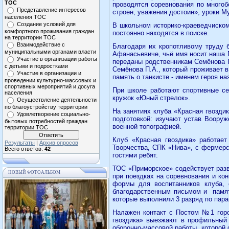
ТОС
проводятся соревнования по многоб
Представление интересов
строен, уважения достоин», уроки М
населения ТОС
Создание условий для
В школьном историко-краеведчиском
комфортного проживания граждан
постоянно находятся в поиске.
на территории ТОС
Взаимодействие с
Благодаря их кропотливому труду 
муниципальными органами власти
Афанасьевиче, чьё имя носит наша 
Участие в организации работы
переданы родственникам Семёнова 
с детьми и подростками
Семёнова П.А., который проживает в
Участие в организации и
память о танкисте - именем героя на
проведении культурно-массовых и
спортивных мероприятий и досуга
При школе работают спортивные сек
населения
кружок «Юный стрелок».
Осуществление деятельности
по благоустройству территории
На занятиях клуба «Красная гвозди
Удовлетворение социально-
подготовкой: изучают устав Вооруж
бытовых потребностей граждан
военной топографией.
территории ТОС
Клуб «Красная гвоздика» работае
Результаты
|
Архив опросов
Творчества, СПК «Нива», с фермер
Всего ответов:
42
гостями ребят.
ТОС «Приморское» содействует разв
НОВЫЙ ФОТОАЛЬБОМ
при поездках на соревнования и кон
формы для воспитанников клуба, 
благодарственным письмом и
памя
которые выполнили 3 разряд по пар
Налажен контакт с Постом №1 горо
гвоздика» выезжают в профильный 
оборонно-массовой работы, которой