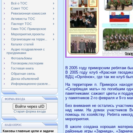
Всё о ТОС
Совет ТОС
Ревизионная комиссия
Активисты ТОС
Паспорт ТОС
Гимн ТОС Приморское
Мероприятия,проекты
Организации на терри...
Каталог статей
Аудио поздравления с
праздниками
Фотоальбомы
Поговорим,поспорим
В 2005 году приморским ребятам бы
Гостевая книга
В 2005 году клуб «Красная гвоздик
Обратная связь
ВДЦ «Орлёнок», где так же клуб был
Доска объявлений
Информационно-развле...
На территории п. Приморск находя
«Скорбящая мать» по погибшим одн
памятниками: сажают цветы и подде
у памятников 2-го февраля и 9-го ма
ФОРМА ВХОДА
Без внимания не остались участник
Войти через uID
над ними. На домах участников Ве
Старая форма входа
помощь по хозяйству. Ребята никог
мероприятия.
НАШ ОПРОС
В школе создана хорошая материал
районные игры «Зарница», «Зарничк
Каковы главные цели и задачи