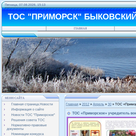
Пятница, 07.08.2026, 15:13
ТОС "ПРИМОРСК" БЫКОВСКИ
ГЛАВНАЯ
МЕНЮ САЙТА
Главная страница.Новости
Главная
»
2012
»
Апрель
»
30
» ТОС «Приморс
Информация о сайте
ТОС «Приморское» учредитель вое
Новости ТОС "Приморское"
Решения совета ТОС
Нормативно-правовые
документы
Номинации конкурса