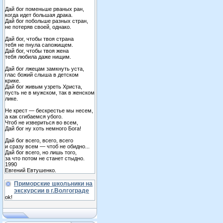
Дай бог поменьше рваных ран,
когда идет большая драка.
Дай бог побольше разных стран,
не потеряв своей, однако.
Дай бог, чтобы твоя страна
тебя не пнула сапожищем.
Дай бог, чтобы твоя жена
тебя любила даже нищим.
Дай бог лжецам замкнуть уста,
глас божий слыша в детском
крике.
Дай бог живым узреть Христа,
пусть не в мужском, так в женском
лике.
Не крест — бескрестье мы несем,
а как сгибаемся убого.
Чтоб не извериться во всем,
Дай бог ну хоть немного Бога!
Дай бог всего, всего, всего
и сразу всем — чтоб не обидно...
Дай бог всего, но лишь того,
за что потом не станет стыдно.
1990
Евгений Евтушенко.
Приморские школьники на
экскурсии в г.Волгограде
ok!