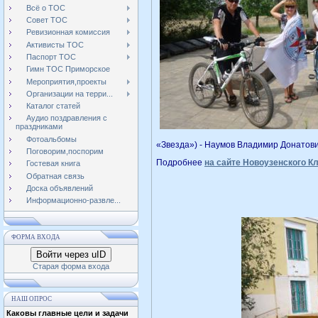
Всё о ТОС
Совет ТОС
Ревизионная комиссия
Активисты ТОС
Паспорт ТОС
Гимн ТОС Приморское
Мероприятия,проекты
Организации на терри...
Каталог статей
Аудио поздравления с
праздниками
Фотоальбомы
«Звезда») - Наумов Владимир Донатови
Поговорим,поспорим
Подробнее
на сайте Новоузенского Кл
Гостевая книга
Обратная связь
Доска объявлений
Информационно-развле...
ФОРМА ВХОДА
Войти через uID
Старая форма входа
НАШ ОПРОС
Каковы главные цели и задачи