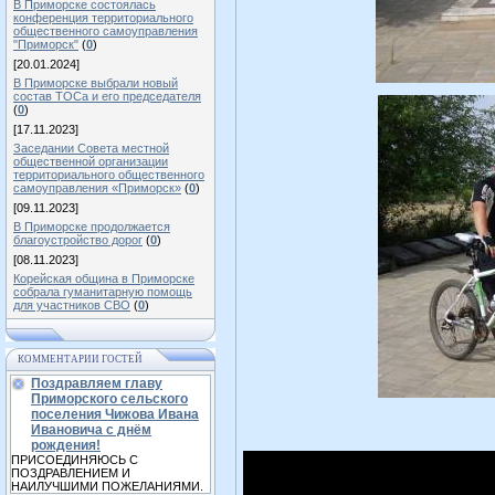
В Приморске состоялась
конференция территориального
общественного самоуправления
"Приморск"
(
0
)
[20.01.2024]
В Приморске выбрали новый
состав ТОСа и его председателя
(
0
)
[17.11.2023]
Заседании Совета местной
общественной организации
территориального общественного
самоуправления «Приморск»
(
0
)
[09.11.2023]
В Приморске продолжается
благоустройство дорог
(
0
)
[08.11.2023]
Корейская община в Приморске
собрала гуманитарную помощь
для участников СВО
(
0
)
КОММЕНТАРИИ ГОСТЕЙ
Поздравляем главу
Приморского сельского
поселения Чижова Ивана
Ивановича с днём
рождения!
ПРИСОЕДИНЯЮСЬ С
ПОЗДРАВЛЕНИЕМ И
НАИЛУЧШИМИ ПОЖЕЛАНИЯМИ.