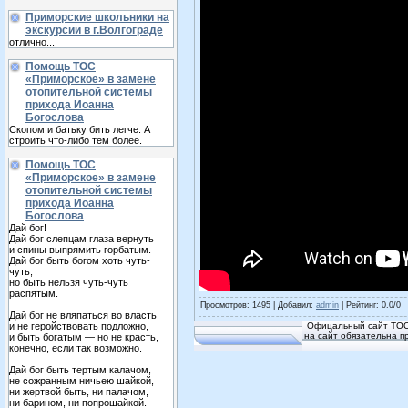
Приморские школьники на
экскурсии в г.Волгограде
отлично...
Помощь ТОС
«Приморское» в замене
отопительной системы
прихода Иоанна
Богослова
Скопом и батьку бить легче. А
строить что-либо тем более.
Помощь ТОС
«Приморское» в замене
отопительной системы
прихода Иоанна
Богослова
Дай бог!
Дай бог слепцам глаза вернуть
и спины выпрямить горбатым.
Дай бог быть богом хоть чуть-
чуть,
но быть нельзя чуть-чуть
распятым.
Просмотров
: 1495 |
Добавил
:
admin
|
Рейтинг
:
0.0
/
0
Дай бог не вляпаться во власть
и не геройствовать подложно,
Офицальный сайт ТОС
на сайт обязательна п
и быть богатым — но не красть,
конечно, если так возможно.
Дай бог быть тертым калачом,
не сожранным ничьею шайкой,
ни жертвой быть, ни палачом,
ни барином, ни попрошайкой.