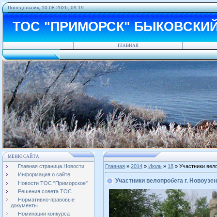
Понедельник, 10.08.2026, 09:19
ТОС "ПРИМОРСК" БЫКОВСКИ
ГЛАВНАЯ
МЕНЮ САЙТА
Главная страница.Новости
Главная
»
2014
»
Июль
»
18
» Участники вело
Информация о сайте
Участники велопробега г. Новоузен
Новости ТОС "Приморское"
Решения совета ТОС
Нормативно-правовые
документы
Номинации конкурса