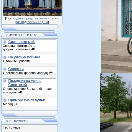
[
Новогоднее представление «Как-то
раз под Новый год…»
]
КОММЕНТАРИИ К ФОТО
Солнышко моё
Хорошая фоторабота,
добрая...солнечная!!!
На удочку поймал!
Отличный улов!!!!
Сапожки
Оригинально,красиво,молодцы!!!
Праздник на улице
Советской
Очень здорово!Больше бы таких
праздников!!!
Приморские певуньи
Молодцы!!!
НАШИ НОВОСТИ
[15.12.2024]