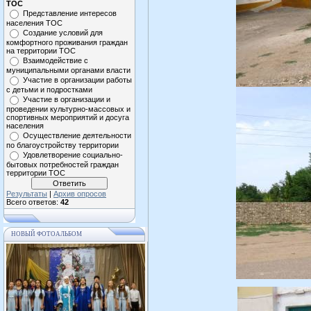
ТОС
Представление интересов
населения ТОС
Создание условий для
комфортного проживания граждан
на территории ТОС
Взаимодействие с
муниципальными органами власти
Участие в организации работы
с детьми и подростками
Участие в организации и
проведении культурно-массовых и
спортивных мероприятий и досуга
населения
Осуществление деятельности
по благоустройству территории
Удовлетворение социально-
бытовых потребностей граждан
территории ТОС
Результаты
|
Архив опросов
Всего ответов:
42
НОВЫЙ ФОТОАЛЬБОМ